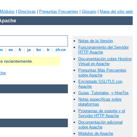
Módulos
|
Directivas
|
Preguntas Frecuentes
|
Glosario
|
Mapa del sitio web
 Apache
Notas de la Versión
Funcionamiento del Servidor
en
|
es
|
fr
|
ja
|
ko
|
tr
|
zh-cn
HTTP Apache
Documentación sobre Hosting
os recientemente.
Virtual en Apache
Preguntas Más Frecuentes
che
.
sobre Apache
Encriptado SSL/TLS con
Apache
Guías, Tutoriales, y HowTos
Notas específicas sobre
plataformas
Programas de soporte y el
Servidor HTTP Apache
Documentación adicional
sobre Apache
Módulos de Apache