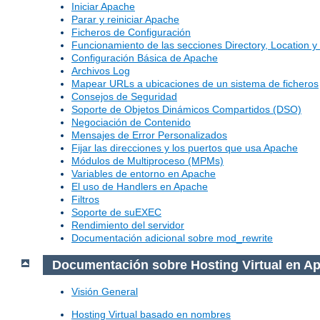
Iniciar Apache
Parar y reiniciar Apache
Ficheros de Configuración
Funcionamiento de las secciones Directory, Location y 
Configuración Básica de Apache
Archivos Log
Mapear URLs a ubicaciones de un sistema de ficheros
Consejos de Seguridad
Soporte de Objetos Dinámicos Compartidos (DSO)
Negociación de Contenido
Mensajes de Error Personalizados
Fijar las direcciones y los puertos que usa Apache
Módulos de Multiproceso (MPMs)
Variables de entorno en Apache
El uso de Handlers en Apache
Filtros
Soporte de suEXEC
Rendimiento del servidor
Documentación adicional sobre mod_rewrite
Documentación sobre Hosting Virtual en A
Visión General
Hosting Virtual basado en nombres