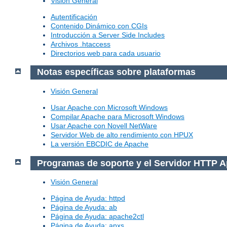
Visión General
Autentificación
Contenido Dinámico con CGIs
Introducción a Server Side Includes
Archivos .htaccess
Directorios web para cada usuario
Notas específicas sobre plataformas
Visión General
Usar Apache con Microsoft Windows
Compilar Apache para Microsoft Windows
Usar Apache con Novell NetWare
Servidor Web de alto rendimiento con HPUX
La versión EBCDIC de Apache
Programas de soporte y el Servidor HTTP 
Visión General
Página de Ayuda: httpd
Página de Ayuda: ab
Página de Ayuda: apache2ctl
Página de Ayuda: apxs