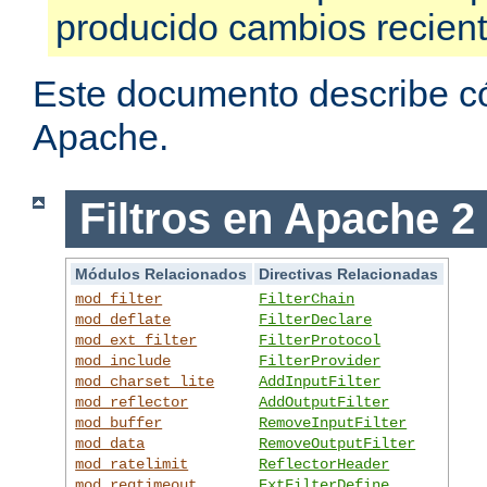
producido cambios recien
Este documento describe có
Apache.
Filtros en Apache 2
Módulos Relacionados
Directivas Relacionadas
mod_filter
FilterChain
mod_deflate
FilterDeclare
mod_ext_filter
FilterProtocol
mod_include
FilterProvider
mod_charset_lite
AddInputFilter
mod_reflector
AddOutputFilter
mod_buffer
RemoveInputFilter
mod_data
RemoveOutputFilter
mod_ratelimit
ReflectorHeader
mod_reqtimeout
ExtFilterDefine