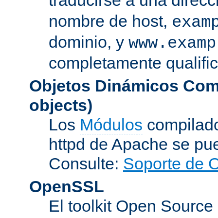
nombre de host,
exam
dominio, y
www.examp
completamente qualifi
Objetos Dinámicos Com
objects)
Los
Módulos
compilado
httpd de Apache se pu
Consulte:
Soporte de 
OpenSSL
El toolkit Open Sourc