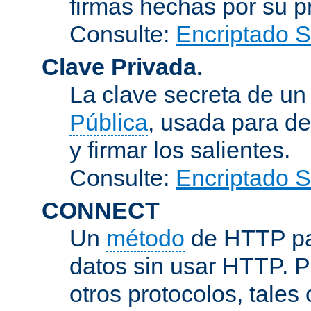
firmas hechas por su pr
Consulte:
Encriptado 
Clave Privada.
La clave secreta de u
Pública
, usada para de
y firmar los salientes.
Consulte:
Encriptado 
CONNECT
Un
método
de HTTP par
datos sin usar HTTP. 
otros protocolos, tales