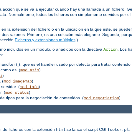
 acción que se va a ejecutar cuando hay una llamada a un fichero. Ge
trata. Normalmente, todos los ficheros son simplemente servidos por el 
 la extensión del fichero o en la ubicación en la que esté, se pueden
por dos razones. Primero, es una solución más elegante. Segundo, porq
 sección
Ficheros y extensiones múltiples
.)
mo incluidos en un módulo, o añadidos con la directiva
. Los h
Action
n:
, que es el handler usado por defecto para tratar contenido 
handler()
 como es. (
)
mod_asis
)
i
 (
)
mod_imagemap
 servidor. (
)
mod_info
. (
)
mod_status
de tipos para la negociación de contenidos. (
)
mod_negotiation
n de ficheros con la extensión
se lance el script CGI
.
html
footer.pl