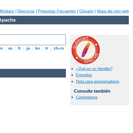
Módulos
|
Directivas
|
Preguntas Frecuentes
|
Glosario
|
Mapa del sitio web
 Apache
en
|
es
|
fr
|
ja
|
ko
|
tr
|
zh-cn
¿Qué es un Handler?
Ejemplos
Nota para programadores
Consulte también
Comentarios