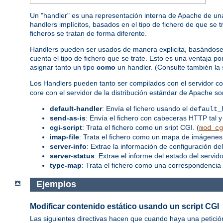
Un "handler" es una representación interna de Apache de una
handlers implícitos, basados en el tipo de fichero de que se 
ficheros se tratan de forma diferente.
Handlers pueden ser usados de manera explicita, basándose en
cuenta el tipo de fichero que se trate. Esto es una ventaja 
asignar tanto un tipo
como
un handler. (Consulte también la
Los Handlers pueden tanto ser compilados con el servidor co
core con el servidor de la distribución estándar de Apache so
default-handler
: Envía el fichero usando el
default_
send-as-is
: Envía el fichero con cabeceras HTTP tal y
cgi-script
: Trata el fichero como un sript CGI. (
mod_cg
imap-file
: Trata el fichero como un mapa de imágenes.
server-info
: Extrae la información de configuración del
server-status
: Extrae el informe del estado del servidor
type-map
: Trata el fichero como una correspondencia 
Ejemplos
Modificar contenido estático usando un script CGI
Las siguientes directivas hacen que cuando haya una petició