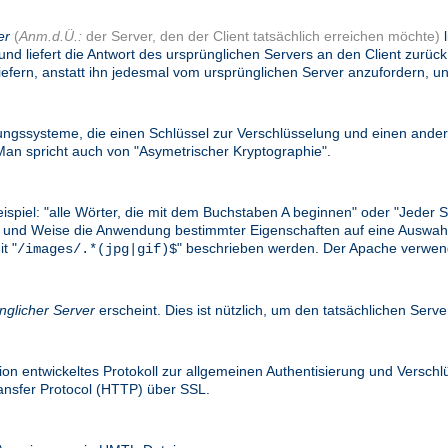
er
(
Anm.d.Ü.:
der Server, den der Client tatsächlich erreichen möchte)
l
und liefert die Antwort des ursprünglichen Servers an den Client zurü
efern, anstatt ihn jedesmal vom ursprünglichen Server anzufordern, un
gssysteme, die einen Schlüssel zur Verschlüsselung und einen ander
n spricht auch von "Asymetrischer Kryptographie".
eispiel: "alle Wörter, die mit dem Buchstaben A beginnen" oder "Jede
e Art und Weise die Anwendung bestimmter Eigenschaften auf eine Ausw
t "
" beschrieben werden. Der Apache verwend
/images/.*(jpg|gif)$
nglicher Server
erscheint. Dies ist nützlich, um den tatsächlichen Serv
on entwickeltes Protokoll zur allgemeinen Authentisierung und Versc
ransfer Protocol (HTTP) über SSL.