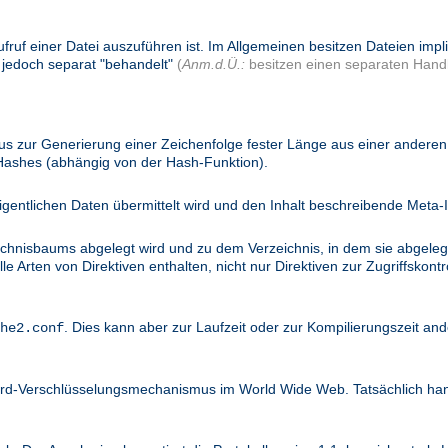
ufruf einer Datei auszuführen ist. Im Allgemeinen besitzen Dateien imp
 jedoch separat "behandelt"
(
Anm.d.Ü.:
besitzen einen separaten Handl
 zur Generierung einer Zeichenfolge fester Länge aus einer anderen 
 Hashes (abhängig von der Hash-Funktion).
igentlichen Daten übermittelt wird und den Inhalt beschreibende Meta-I
ichnisbaums abgelegt wird und zu dem Verzeichnis, in dem sie abgelegt
 Arten von Direktiven enthalten, nicht nur Direktiven zur Zugriffskontro
. Dies kann aber zur Laufzeit oder zur Kompilierungszeit and
he2.conf
dard-Verschlüsselungsmechanismus im World Wide Web. Tatsächlich ha