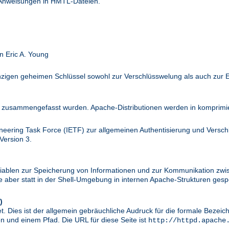
 Anweisungen in HMTL-Dateien.
n Eric A. Young
inzigen geheimen Schlüssel sowohl zur Verschlüsswelung als auch zur 
zusammengefasst wurden. Apache-Distributionen werden in komprimier
ineering Task Force (IETF) zur allgemeinen Authentisierung und Versc
Version 3.
riablen zur Speicherung von Informationen und zur Kommunikation zwi
aber statt in der Shell-Umgebung in internen Apache-Strukturen gespe
)
. Dies ist der allgemein gebräuchliche Audruck für die formale Bezei
 und einem Pfad. Die URL für diese Seite ist
http://httpd.apache