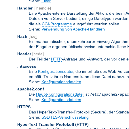
Siehe:
Filter
Handler
[ˈhændlə]
Eine Apache-interne Darstellung der Aktion, die beim A
Dateien vom Server bedient, einige Dateitypen werden
die als
CGI-Programme
ausgeführt werden sollen.
Siehe:
Verwendung von Apache-Handlern
Hash
[hæʃ]
Ein mathematischer, unumkehrbarer Einweg-Algorithmus
der Eingabe ergeben üblischerweise unterschiedliche
Header
[hedə]
Der Teil der
HTTP
-Anfrage und -Antwort, der vor den e
.htaccess
Eine
Konfigurationsdatei
, die innerhalb des Web-Verze
enthält. Trotz ihres Namens kann diese Datei nahezu alle
Siehe:
Konfigurationsdateien
apache2.conf
Die
Haupt-Konfigurationsdatei
ist
/etc/apache2/apac
Siehe:
Konfigurationsdateien
HTTPS
Das HyperText-Transfer-Protokoll (Secure), der Stan
Siehe:
SSL/TLS-Verschlüsselung
HyperText-Transfer-Protokoll
(HTTP)