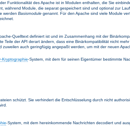
 der Funktionalität des Apache ist in Modulen enthalten, die Sie einbi
, während Module, die separat gespeichert sind und optional zur Lau
le werden
Basismodule
genannt. Für den Apache sind viele Module verfü
ichnet.
ache-Quelltext definiert ist und im Zusammenhang mit der Binärkompati
te Teile der API derart ändern, dass eine Binärkompatibilität nicht m
nd zuweilen auch geringfügig angepaßt werden, um mit der neuen Apach
y-Kryptographie
-System, mit dem für seinen Eigentümer bestimmte Nac
teien schützt. Sie verhindert die Entschlüsselung durch nicht authoris
ird.
phie
-System, mit dem hereinkommende Nachrichten decodiert und ausg