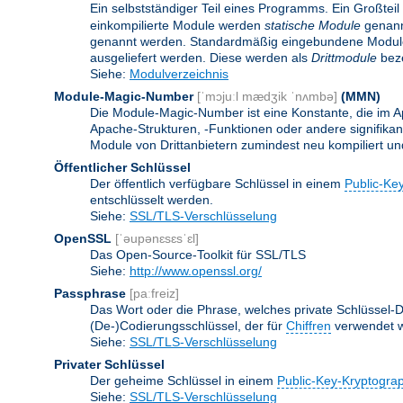
Ein selbstständiger Teil eines Programms. Ein Großteil
einkompilierte Module werden
statische Module
genannt
genannt werden. Standardmäßig eingebundene Modu
ausgeliefert werden. Diese werden als
Drittmodule
beze
Siehe:
Modulverzeichnis
Module-Magic-Number
[ˈmɔjuːl mædʒik ˈnʌmbə]
(
MMN
)
Die Module-Magic-Number ist eine Konstante, die im Ap
Apache-Strukturen, -Funktionen oder andere signifikan
Module von Drittanbietern zumindest neu kompiliert u
Öffentlicher Schlüssel
Der öffentlich verfügbare Schlüssel in einem
Public-Ke
entschlüsselt werden.
Siehe:
SSL/TLS-Verschlüsselung
OpenSSL
[ˈəupənɛsɛsˈɛl]
Das Open-Source-Toolkit für SSL/TLS
Siehe:
http://www.openssl.org/
Passphrase
[paːfreiz]
Das Wort oder die Phrase, welches private Schlüssel-Da
(De-)Codierungsschlüssel, der für
Chiffren
verwendet w
Siehe:
SSL/TLS-Verschlüsselung
Privater Schlüssel
Der geheime Schlüssel in einem
Public-Key-Kryptogra
Siehe:
SSL/TLS-Verschlüsselung