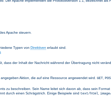
 Der Apache implementiert die Protokollversion 1.1, bezeichnet als H
 des Apache steuern.
chiedene Typen von
Direktiven
erlaubt sind.
n
äßt, dass der Inhalt der Nachricht während der Übertragung nicht verän
nts angegeben Aktion, die auf eine Ressource angewendet wird.
,
GET
POS
ts zu beschreiben. Sein Name leitet sich davon ab, dass sein Format 
nt durch einen Schrägstrich. Einige Beispiele sind
,
text/html
image