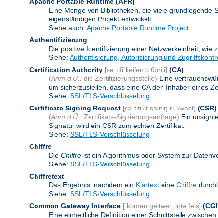
Apache Portable Runtime
(APR)
Eine Menge von Bibliotheken, die viele grundlegende 
eigenständigen Projekt entwickelt.
Siehe auch:
Apache Portable Runtime Project
Authentifizierung
Die positive Identifizierung einer Netzwerkeinheit, wie 
Siehe:
Authentisierung, Autorisierung und Zugriffskontr
Certification Authority
[səˈtifiˈkeiʃən ɔːθɔriti]
(CA)
(
Anm.d.Ü.:
die Zertifizierungsstelle)
Eine vertrauenswürd
um sicherzustellen, dass eine CA den Inhaber eines Zerti
Siehe:
SSL/TLS-Verschlüsselung
Certificate Signing Request
[səˈtifikit sainiŋ riˈkwest]
(CSR)
(
Anm.d.Ü.:
Zertifikats-Signierungsanfrage)
Ein unsigni
Signatur wird ein CSR zum echten Zertifikat.
Siehe:
SSL/TLS-Verschlüsselung
Chiffre
Die
Chiffre
ist ein Algorithmus oder System zur Datenv
Siehe:
SSL/TLS-Verschlüsselung
Chiffretext
Das Ergebnis, nachdem ein
Klartext
eine
Chiffre
durchl
Siehe:
SSL/TLS-Verschlüsselung
Common Gateway Interface
[ˈkɔmən geitwei ˈintəːfeis]
(CGI
Eine einheitliche Definition einer Schnittstelle zwi