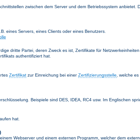
Schnittstellen zwischen dem Server und dem Betriebssystem anbietet. 
z.B. eines Servers, eines Clients oder eines Benutzers.
olle
ige dritte Partei, deren Zweck es ist, Zertifikate für Netzwerkeinheit
fikats authentifiziert hat.
ertes
Zertifikat
zur Einreichung bei einer
Zertifizierungsstelle
, welche e
erschlüsselung. Beispiele sind DES, IDEA, RC4 usw. Im Englischen spr
aufen hat.
)
schen einem Webserver und einem externen Programm, welcher dem exte