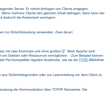
iegender Server. Er nimmt Anfragen von Clients entgegen,
ck. Wenn mehrere Clients den gleichen Inhalt abfragen, dann kann der
d dadurch die Antwortzeit verringern.
en zur Entschlüsselung verwenden. Zwei derart
r Satz mit zwei Kommata und ohne großes Q". Beim Apache sind
ahl von Dateien oder Ressourcen ermöglichen. - Zum Beispiel können
et Perl-kompatible reguläre Ausdrücke, wie sie die
PCRE
-Bibliothek
er aus Sicherheitsgründen oder zur Lastverteilung vor dem Client zu
hlüsselung der Kommunikation über TCP/IP-Netzwerke. Die