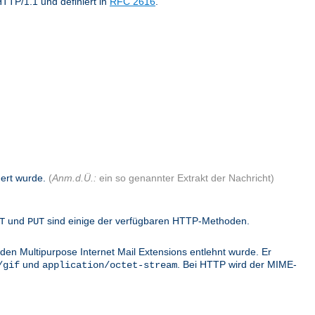
TTP/1.1 und definiert in
RFC 2616
.
dert wurde.
(
Anm.d.Ü.:
ein so genannter Extrakt der Nachricht)
und
sind einige der verfügbaren HTTP-Methoden.
T
PUT
den Multipurpose Internet Mail Extensions entlehnt wurde. Er
und
. Bei HTTP wird der MIME-
/gif
application/octet-stream