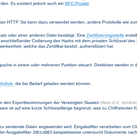
rden. Es exisitert jedoch auch ein
RFC-Projekt
.
ber HTTP. Sie kann dazu verwendet werden, andere Protokolle wie zum 
ifikats oder einer anderen Datei bestätigt. Eine
Zertifizierungsstelle
erstel
anschließender Codierung des Hashs mit dem
privaten Schlüssel
des Z
twerkeinheit, welche das
Zertifikat
besitzt, authentifiziert hat.
Apache in einem oder mehreren Punkten steuert. Direktiven werden in
Module
, die bei Bedarf geladen werden können.
, um den Exportbesimmungen der Vereinigten Staaten
(
Anm.d.Ü.:
konkret:
are ist auf eine kurze Schlüssellänge begrenzt, was zu
Chiffretexten
fü
zu sendende Daten angewendet wird. Eingabefilter verarbeiten vom Cl
Der Ausgabefilter
beispielsweise untersucht Dokumente nac
INCLUDES