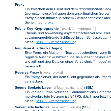
Proxy
Ein zwischen dem Client und dem
ursprünglichen Serv
übermittelt diese Anfragen dem ursprünglichen Server 
Proxy diesen Inhalt aus seinem Zwischenspeicher ausli
Siehe:
mod_proxy
Public-Key-Kryptographie
[ˈpʌblik kiː ˈkyptograˈfiː]
Theorie und Anwendung asymmetrischer Verschlüsselun
zusammengehörende Schlüssel bilden Schüsselpaar. Ma
Siehe:
SSL/TLS-Verschlüsselung
Regulärer Ausdruck
(Regex)
Eine Form, ein Muster im Text zu beschreiben - zum B
reguläre Ausdrücke hilfreich, da sie auf sehr flexibl
alle .gif- und .jpg-Dateien eines Verzeichnis "images" mi
bereitstellt.
Reverse Proxy
[riːvəːs ˈprɔksi]
Ein
Proxy
-Server, der dem Client gegenüber als
ursprü
verstecken.
Secure Sockets Layer
[siˈkjuə ˈsɔkits ˈleiə]
(SSL)
Ein von der Firma Netscape Communications Corporati
meistverbreitete Nutzung ist
HTTPS
, d.h. HyperText T
Siehe:
SSL/TLS-Verschlüsselung
Server Side Includes
[səːə said inˈkluːds]
(SSI)