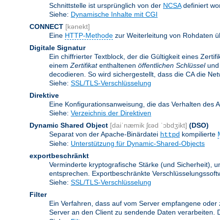
Schnittstelle ist ursprünglich von der
NCSA
definiert wo
Siehe:
Dynamische Inhalte mit CGI
CONNECT
[kənekt]
Eine
HTTP-Methode
zur Weiterleitung von Rohdaten ü
Digitale Signatur
Ein chiffrierter Textblock, der die Gültigkeit eines Zert
einem
Zertifikat
enthaltenen
öffentlichen Schlüssel
und 
decodieren. So wird sichergestellt, dass die CA die Ne
Siehe:
SSL/TLS-Verschlüsselung
Direktive
Eine Konfigurationsanweisung, die das Verhalten des 
Siehe:
Verzeichnis der Direktiven
Dynamic Shared Object
[daiˈnæmik ʃɛəd ˈɔbdʒikt]
(DSO)
Separat von der Apache-Binärdatei
kompilierte
httpd
Siehe:
Unterstützung für Dynamic-Shared-Objects
exportbeschränkt
Verminderte kryptografische Stärke (und Sicherheit)
entsprechen. Exportbeschränkte Verschlüsselungssoftw
Siehe:
SSL/TLS-Verschlüsselung
Filter
Ein Verfahren, dass auf vom Server empfangene oder 
Server an den Client zu sendende Daten verarbeiten. 