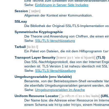
Eine Technik zum Einbetten von weiterverarbeitenden
Siehe:
Einführung in Server Side Includes
Session
[ˈseʃən]
Allgemein der Kontext einer Kommunikation.
SSLeay
Die Bibliothek der Original-SSL/TLS-Implementation vo
Symmetrische Kryptographie
Die Theorie und Anwendung von
Chiffren
, die einen e
Siehe:
SSL/TLS-Verschlüsselung
Tarball
[taːbɔːl]
Ein Paket von Dateien, die mit dem Hilfsprogramm
tar
Transport Layer Security
[trænsˈpɔːt ˈeiə siˈkjuəriti]
(TLS)
Das SSL-Nachfolgeprotokoll, das von der Internet Eng
worden ist. TLS Version 1 ist nahezu identisch mit SSL 
Siehe:
SSL/TLS-Verschlüsseliung
Umgebungsvariable
(env-Variable)
Benannte, von der Betriebssystem-Shell verwaltete Va
die ebenfalls Umgebungsvariablen genannt werden, die 
Siehe:
Umgebungsvariablen im Apache
Uniform Resource Locator
[ˈjuːnifɔːm riˈsɔːs ləuˈkeitə]
(URL
Der Name bzw. die Adresse einer Ressource im Internet
einem Schema wie
oder
, einem Hostnamen
http
https