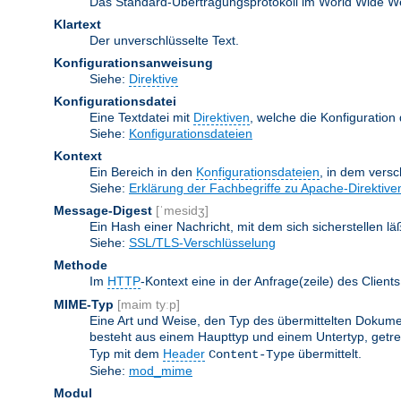
Das Standard-Übertragungsprotokoll im World Wide Web.
Klartext
Der unverschlüsselte Text.
Konfigurationsanweisung
Siehe:
Direktive
Konfigurationsdatei
Eine Textdatei mit
Direktiven
, welche die Konfiguration
Siehe:
Konfigurationsdateien
Kontext
Ein Bereich in den
Konfigurationsdateien
, in dem vers
Siehe:
Erklärung der Fachbegriffe zu Apache-Direktive
Message-Digest
[ˈmesidʒ]
Ein Hash einer Nachricht, mit dem sich sicherstellen l
Siehe:
SSL/TLS-Verschlüsselung
Methode
Im
HTTP
-Kontext eine in der Anfrage(zeile) des Clie
MIME-Typ
[maim tyːp]
Eine Art und Weise, den Typ des übermittelten Dokumen
besteht aus einem Haupttyp und einem Untertyp, getren
Typ mit dem
Header
übermittelt.
Content-Type
Siehe:
mod_mime
Modul