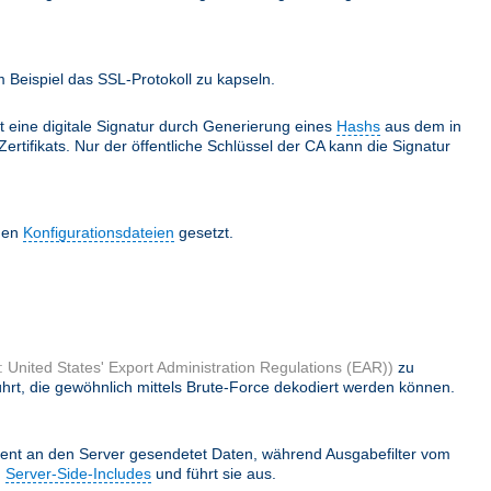
Beispiel das SSL-Protokoll zu kapseln.
lt eine digitale Signatur durch Generierung eines
Hashs
aus dem in
ertifikats. Nur der öffentliche Schlüssel der CA kann die Signatur
 den
Konfigurationsdateien
gesetzt.
 United States' Export Administration Regulations (EAR))
zu
hrt, die gewöhnlich mittels Brute-Force dekodiert werden können.
ient an den Server gesendetet Daten, während Ausgabefilter vom
h
Server-Side-Includes
und führt sie aus.