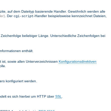
lizite, auf dem Dateityp basierende Handler. Gewöhnlich werden alle
er)
. Der
-Handler beispielsweise kennzeichnet Dateien,
cgi-script
Zeichenfolge beliebiger Länge. Unterschiedliche Zeichenfolgen bei
nformationen enthält.
 ist, sowie allen Unterverzeichnissen
Konfigurationsdirektiven
lle.
ers konfiguriert werden.
ndelt es sich hierbei um HTTP über
SSL
.