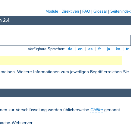
Module
|
Direktiven
|
FAQ
|
Glossar
|
Seitenindex
 2.4
Verfügbare Sprachen:
de
|
en
|
es
|
fr
|
ja
|
ko
|
tr
einen. Weitere Informationen zum jeweiligen Begriff erreichen Sie
thmen zur Verschlüsselung werden üblicherweise
Chiffre
genannt.
 Apache-Webserver.