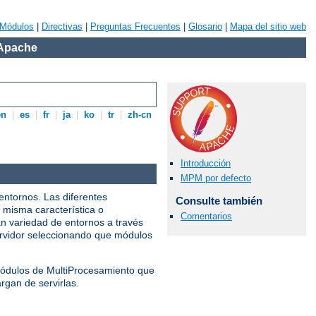
Módulos
|
Directivas
|
Preguntas Frecuentes
|
Glosario
|
Mapa del sitio web
 Apache
en
|
es
|
fr
|
ja
|
ko
|
tr
|
zh-cn
Introducción
MPM por defecto
entornos. Las diferentes
Consulte también
 misma característica o
Comentarios
n variedad de entornos a través
servidor seleccionando que módulos
 Módulos de MultiProcesamiento que
rgan de servirlas.