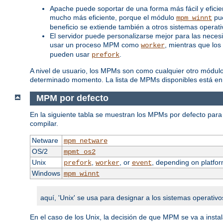
Apache puede soportar de una forma más fácil y efici
mucho más eficiente, porque el módulo
pue
mpm_winnt
beneficio se extiende también a otros sistemas opera
El servidor puede personalizarse mejor para las neces
usar un proceso MPM como
, mientras que los
worker
pueden usar
.
prefork
A nivel de usuario, los MPMs son como cualquier otro módul
determinado momento. La lista de MPMs disponibles está en
MPM por defecto
En la siguiente tabla se muestran los MPMs por defecto para 
compilar.
Netware
mpm_netware
OS/2
mpmt_os2
Unix
,
, or
, depending on platfor
prefork
worker
event
Windows
mpm_winnt
aquí, 'Unix' se usa para designar a los sistemas operativo
En el caso de los Unix, la decisión de que MPM se va a inst