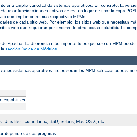
ente una amplia variedad de sistemas operativos. En concreto, la vers
de usar funcionalidades nativas de red en lugar de usar la capa POS
tivos que implementan sus respectivos MPMs.
idades de cada sitio web. Por ejemplo, los sitios web que necesitan m
 sitios web que requieran por encima de otras cosas estabilidad o comp
o de Apache. La diferencia más importante es que solo un MPM puede e
 la
sección índice de Módulos
.
varios sistemas operativos. Estos serán los MPM seleccionados si no se
m capabilities
s "Unix-like", como Linux, BSD, Solaris, Mac OS X, etc.
alar depende de dos pregunas: