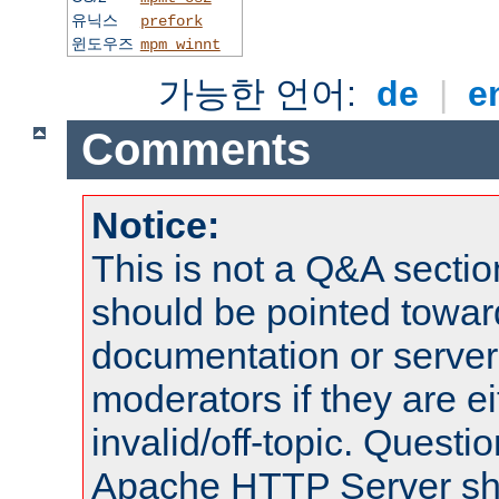
유닉스
prefork
윈도우즈
mpm_winnt
가능한 언어:
de
|
e
Comments
Notice:
This is not a Q&A sect
should be pointed towar
documentation or serve
moderators if they are 
invalid/off-topic. Quest
Apache HTTP Server shou