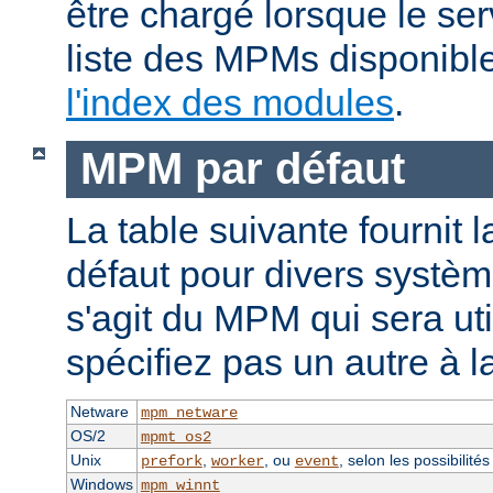
être chargé lorsque le se
liste des MPMs disponible
l'index des modules
.
MPM par défaut
La table suivante fournit 
défaut pour divers système
s'agit du MPM qui sera uti
spécifiez pas un autre à l
Netware
mpm_netware
OS/2
mpmt_os2
Unix
,
, ou
, selon les possibilité
prefork
worker
event
Windows
mpm_winnt