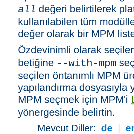
değeri belirtilerek pla
all
kullanılabilen tüm modüller
değer olarak bir MPM listesi
Özdevinimli olarak seçil
betiğine
seç
--with-mpm
seçilen öntanımlı MPM ür
yapılandırma dosyasıyla yü
MPM seçmek için MPM'i
yönergesinde belirtin.
Mevcut Diller:
de
|
e