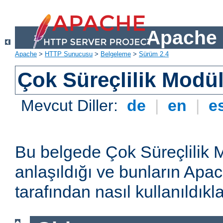
Apache 
Apache
>
HTTP Sunucusu
>
Belgeleme
>
Sürüm 2.4
Çok Süreçlilik Modül
Mevcut Diller:
de
|
en
|
e
Bu belgede Çok Süreçlilik 
anlaşıldığı ve bunların A
tarafından nasıl kullanıldıkla