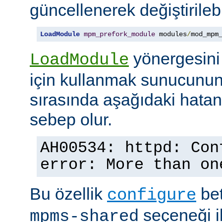
güncellenerek değiştirilebil
LoadModule
mpm_prefork_module
 modules
/
mod_mpm
yönergesini
LoadModule
için kullanmak sunucunun
sırasında aşağıdaki hata
sebep olur.
AH00534: httpd: Con
error: More than on
Bu özellik
bet
configure
seçeneği ile
mpms-shared