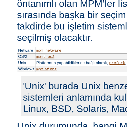
öntanımlı olan MPM’ler li
sırasında başka bir seçi
takdirde bu işletim siste
seçilmiş olacaktır.
Netware
mpm_netware
OS/2
mpmt_os2
Unix
Platformun yapabildiklerine bağlı olarak,
prefork
Windows
mpm_winnt
'Unix' burada Unix benze
sistemleri anlamında kull
Linux, BSD, Solaris, Ma
Unix durumunda, hangi M