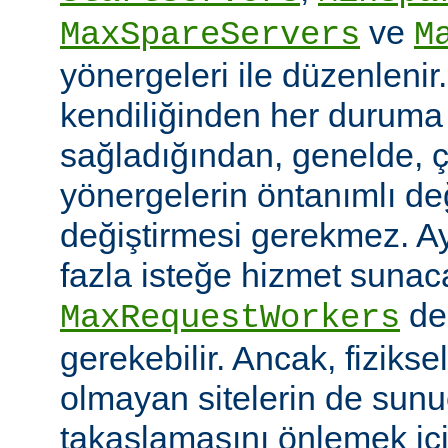
ve
MaxSpareServers
M
yönergeleri ile düzenlenir
kendiliğinden her duruma
sağladığından, genelde, ç
yönergelerin öntanımlı değ
değiştirmesi gerekmez. A
fazla isteğe hizmet sunaca
değ
MaxRequestWorkers
gerekebilir. Ancak, fiziksel
olmayan sitelerin de sunu
takaslamasını önlemek iç