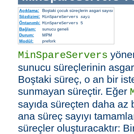
Açıklama:
Boştaki çocuk süreçlerin asgari sayısı
Sözdizimi:
MinSpareServers
sayı
Öntanımlı:
MinSpareServers 5
Bağlam:
sunucu geneli
Durum:
MPM
Modül:
prefork
yöne
MinSpareServers
sunucu süreçlerinin asgari 
Boştaki süreç, o an bir is
sunmayan süreçtir. Eğer
sayıda süreçten daha az 
ana süreç sayıyı tamamla
süreçler oluşturacaktır: Bi