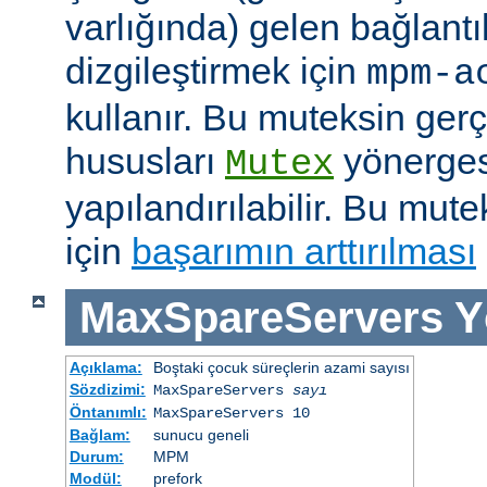
varlığında) gelen bağlantı
dizgileştirmek için
mpm-a
kullanır. Bu muteksin gerçe
hususları
yönergesi
Mutex
yapılandırılabilir. Bu mut
için
başarımın arttırılması
MaxSpareServers
Y
Açıklama:
Boştaki çocuk süreçlerin azami sayısı
Sözdizimi:
MaxSpareServers
sayı
Öntanımlı:
MaxSpareServers 10
Bağlam:
sunucu geneli
Durum:
MPM
Modül:
prefork