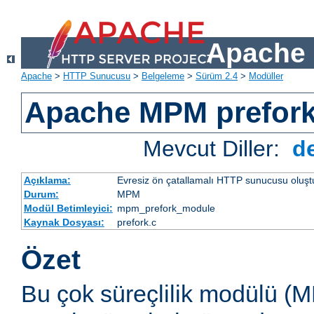
Apache 
Apache
>
HTTP Sunucusu
>
Belgeleme
>
Sürüm 2.4
>
Modüller
Apache MPM prefor
Mevcut Diller:
d
Açıklama:
Evresiz ön çatallamalı HTTP sunucusu oluşt
Durum:
MPM
Modül Betimleyici:
mpm_prefork_module
Kaynak Dosyası:
prefork.c
Özet
Bu çok süreçlilik modülü (