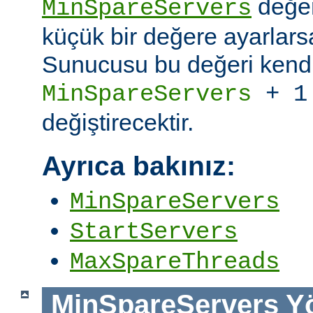
değer
MinSpareServers
küçük bir değere ayarlar
Sunucusu bu değeri kendi
MinSpareServers
+ 1
değiştirecektir.
Ayrıca bakınız:
MinSpareServers
StartServers
MaxSpareThreads
MinSpareServers
Y