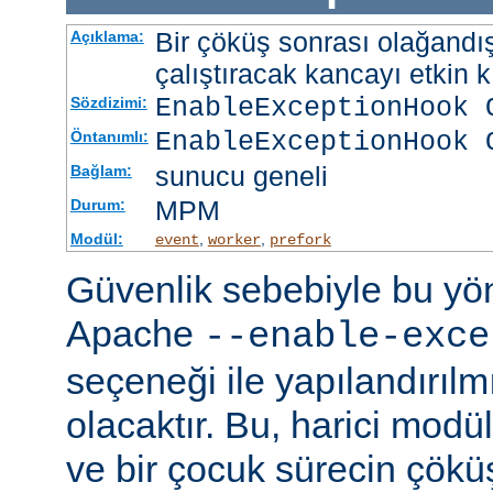
Bir çöküş sonrası olağandışı
Açıklama:
çalıştıracak kancayı etkin kı
EnableExceptionHook 
Sözdizimi:
EnableExceptionHook 
Öntanımlı:
sunucu geneli
Bağlam:
MPM
Durum:
Modül:
,
,
event
worker
prefork
Güvenlik sebebiyle bu y
Apache
--enable-exce
seçeneği ile yapılandırılmı
olacaktır. Bu, harici modü
ve bir çocuk sürecin çöküş