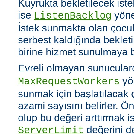
Kuyrukta bekletilecek iste
ise
yöner
ListenBacklog
İstek sunmakta olan çocuk
serbest kaldığında bekleti
birine hizmet sunulmaya b
Evreli olmayan sunucular
yön
MaxRequestWorkers
sunmak için başlatılacak 
azami sayısını belirler. Ö
olup bu değeri arttırmak i
değerini de
ServerLimit