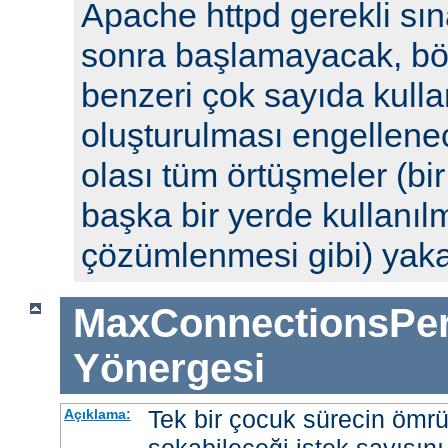
Apache httpd gerekli sın
sonra başlamayacak, böyl
benzeri çok sayıda kulla
oluşturulması engellenec
olası tüm örtüşmeler (bi
başka bir yerde kullanılm
çözümlenmesi gibi) yak
MaxConnectionsPer
Yönergesi
Tek bir çocuk sürecin ömr
Açıklama: