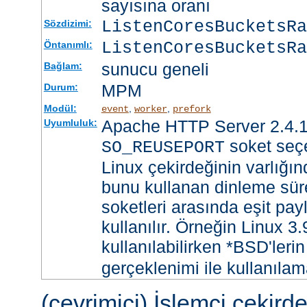
sayısına oranı
ListenCoresBucketsR
Sözdizimi:
ListenCoresBucketsRa
Öntanımlı:
sunucu geneli
Bağlam:
MPM
Durum:
Modül:
,
,
event
worker
prefork
Apache HTTP Server 2.4.1
Uyumluluk:
soket seçe
SO_REUSEPORT
Linux çekirdeğinin varlığın
bunu kullanan dinleme süre
soketleri arasında eşit payl
kullanılır. Örneğin Linux 3
kullanılabilirken *BSD'leri
gerçeklenimi ile kullanılam
(çevrimiçi) İşlemci çekird