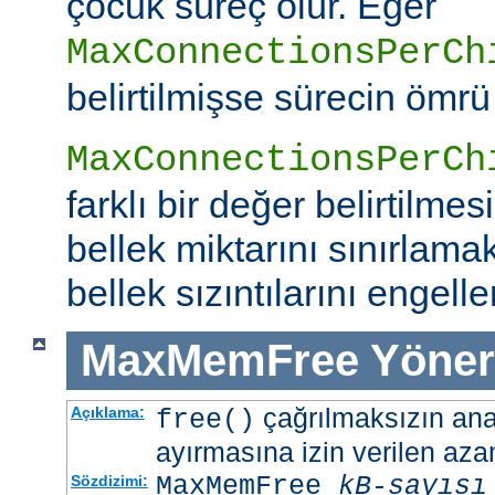
çocuk süreç ölür. Eğer
MaxConnectionsPerCh
belirtilmişse sürecin ömrü
MaxConnectionsPerCh
farklı bir değer belirtilme
bellek miktarını sınırlamak
bellek sızıntılarını engeller
MaxMemFree
Yöner
çağrılmaksızın ana 
Açıklama:
free()
ayırmasına izin verilen azam
MaxMemFree
kB-sayısı
Sözdizimi: