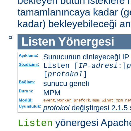
bekleyen bütün isteklere
tamamlanıncaya kadar (g
kadar) bekleyebileceği an
Listen
Yönergesi
Sunucunun dinleyeceği IP ad
Açıklama:
Listen [
IP-adresi
:]
p
Sözdizimi:
[
protokol
]
sunucu geneli
Bağlam:
MPM
Durum:
Modül:
,
,
,
,
event
worker
prefork
mpm_winnt
mpm_ne
protokol
değiştirgesi 2.1.5
Uyumluluk:
yönergesi Apache
Listen