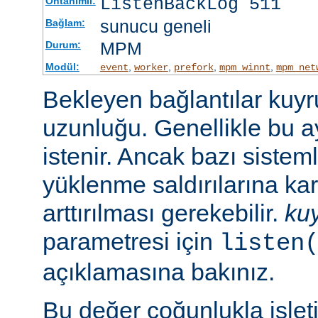
ListenBackLog 511
Öntanımlı:
sunucu geneli
Bağlam:
MPM
Durum:
Modül:
,
,
,
,
event
worker
prefork
mpm_winnt
mpm_net
Bekleyen bağlantılar kuy
uzunluğu. Genellikle bu a
istenir. Ancak bazı sist
yüklenme saldırılarına ka
arttırılması gerekebilir.
ku
parametresi için
listen
açıklamasına bakınız.
Bu değer çoğunlukla işlet