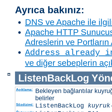
Ayrıca bakınız:
DNS ve Apache ile ilgil
Apache HTTP Sunucus
Adreslerin ve Portları
Address already i
ve diğer sebeplerin aç
ListenBackLog
Yön
Bekleyen bağlantılar kuyr
Açıklama:
belirler
ListenBackLog
kuyruk
Sözdizimi: