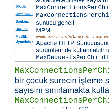
sokabileceği istek sayısını 
MaxConnectionsPerCh
Sözdizimi:
MaxConnectionsPerChi
Öntanımlı:
sunucu geneli
Bağlam:
MPM
Durum:
Modül:
,
,
,
,
event
worker
prefork
mpm_winnt
mpm_ne
Apache HTTP Sunucusunun
Uyumluluk:
sürümlerinde kullanılabilme
h
MaxRequestsPerChild
MaxConnectionsPerCh
bir çocuk sürecin işleme s
sayısını sınırlamakta kullan
MaxConnectionsPerCh