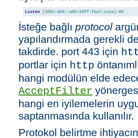
Listen
[
2001:db8::a00:20ff:fea7:ccea
]:
80
İsteğe bağlı
protocol
argü
yapılandırmada gerekli deği
takdirde. port 443 için
ht
portlar için
öntanımlıd
http
hangi modülün elde edec
yönergesi
AcceptFilter
hangi en iyilemelerin uyg
saptanmasında kullanılır.
Protokol belirtme ihtiyacı