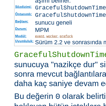
aşımı belirler.
GracefulShutdownTim
Sözdizimi:
GracefulShutdownTime
Öntanımlı:
sunucu geneli
Bağlam:
MPM
Durum:
Modül:
,
,
event
worker
prefork
Sürüm 2.2 ve sonrasında 
Uyumluluk:
GracefulShutdownTim
sunucuya "nazikçe dur" si
sonra mevcut bağlantılar
daha kaç saniye devam ede
Bu değerin
olarak belir
0