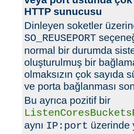
HTTP sunucusu
Dinleyen soketler üzeri
seçeneğ
SO_REUSEPORT
normal bir durumda sist
oluşturulmuş bir bağlam
olmaksızın çok sayıda s
ve porta bağlanması so
Bu ayrıca pozitif bir
ListenCoresBuckets
aynı
üzerinde y
IP:port