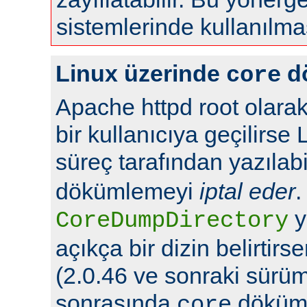
sistemlerinde kullanılma
Linux üzerinde
d
core
Apache httpd root olarak
bir kullanıcıya geçilirse 
süreç tarafından yazılabi
dökümlemeyi
iptal eder
.
y
CoreDumpDirectory
açıkça bir dizin belirtir
(2.0.46 ve sonraki sürüml
sonrasında
döküml
core