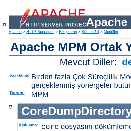
Apache 
Apache
>
HTTP Sunucusu
>
Belgeleme
>
Sürüm 2.4
>
Modüller
Apache MPM Ortak Y
Mevcut Diller:
d
Birden fazla Çok Süreçlilik M
Açıklama:
gerçeklenmiş yönergeler bütü
MPM
Durum:
CoreDumpDirector
dosyasını dökümlem
Açıklama:
core