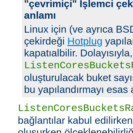
"çevrimiçi" İşlemci çek
anlamı
Linux için (ve ayrıca BSD
çekirdeği
Hotplug
yapılan
kapatıalbilir. Dolayısıyla,
ListenCoresBuckets
oluşturulacak buket say
bu yapılandırmayı esas a
ListenCoresBucketsR
bağlantılar kabul edilirke
oluşurken ölçeklenebilirliği