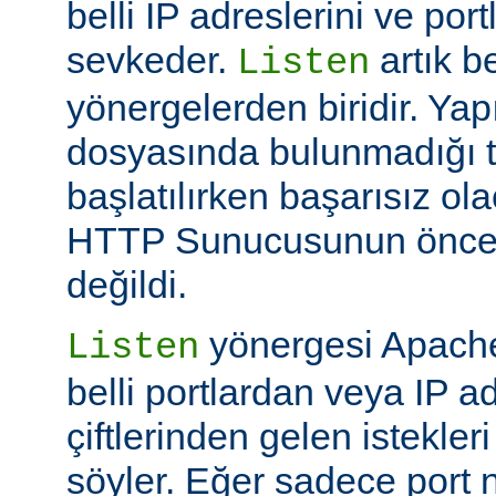
belli IP adreslerini ve por
sevkeder.
artık be
Listen
yönergelerden biridir. Ya
dosyasında bulunmadığı 
başlatılırken başarısız ol
HTTP Sunucusunun öncek
değildi.
yönergesi Apache
Listen
belli portlardan veya IP ad
çiftlerinden gelen istekler
söyler. Eğer sadece port