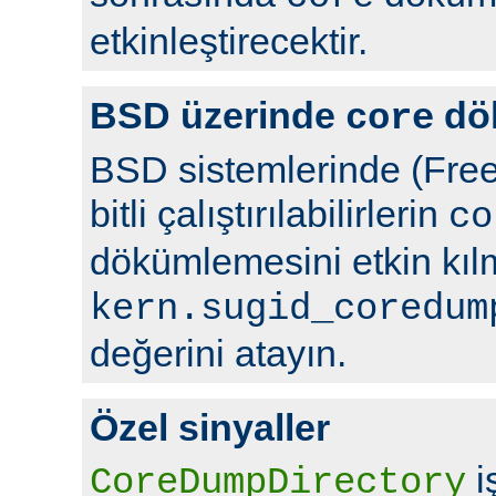
etkinleştirecektir.
BSD üzerinde
dö
core
BSD sistemlerinde (Free
bitli çalıştırılabilirlerin
co
dökümlemesini etkin kıl
kern.sugid_coredum
değerini atayın.
Özel sinyaller
i
CoreDumpDirectory