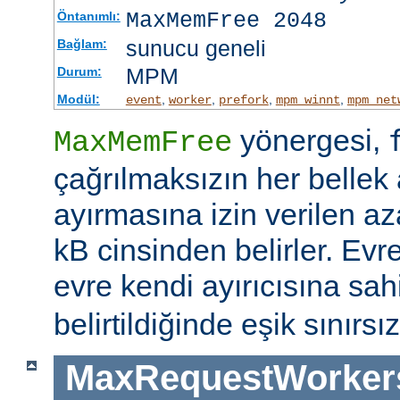
MaxMemFree 2048
Öntanımlı:
sunucu geneli
Bağlam:
MPM
Durum:
Modül:
,
,
,
,
event
worker
prefork
mpm_winnt
mpm_net
yönergesi,
MaxMemFree
çağrılmaksızın her bellek 
ayırmasına izin verilen az
kB cinsinden belirler. Evr
evre kendi ayırıcısına sahi
belirtildiğinde eşik sınırsız
MaxRequestWorker