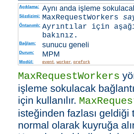
Aynı anda işleme sokulacak
Açıklama:
MaxRequestWorkers
sa
Sözdizimi:
Ayrıntılar için aşağ
Öntanımlı:
bakınız.
sunucu geneli
Bağlam:
MPM
Durum:
Modül:
,
,
event
worker
prefork
yö
MaxRequestWorkers
işleme sokulacak bağlantı
için kullanılır.
MaxReques
isteğinden fazlası geldiği 
normal olarak kuyruğa alını