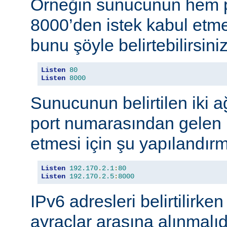
Örneğin sunucunun hem p
8000’den istek kabul etmes
bunu şöyle belirtebilirsiniz
Listen
80
Listen
8000
Sunucunun belirtilen iki 
port numarasından gelen b
etmesi için şu yapılandırma
Listen
192.170
.
2.1
:
80
Listen
192.170
.
2.5
:
8000
IPv6 adresleri belirtilirken
ayraçlar arasına alınmalıd