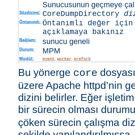
Sunucusunun geçmeye çalış
CoreDumpDirectory
di
Sözdizimi:
Öntanımlı değer için
Öntanımlı:
açıklamaya bakınız
sunucu geneli
Bağlam:
MPM
Durum:
Modül:
,
,
event
worker
prefork
Bu yönerge
dosyası
core
üzere Apache httpd’nin g
dizini belirler. Eğer işlet
bir sürecin olması duru
çöken sürecin çalışma di
şekilde yapılandırılmışsa,