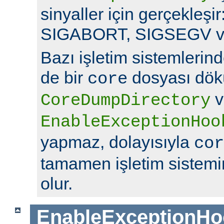
sinyaller için gerçekleş
SIGABORT, SIGSEGV v
Bazı işletim sistemlerin
de bir
dosyası dök
core
v
CoreDumpDirectory
EnableExceptionHoo
yapmaz, dolayısıyla
cor
tamamen işletim sistemin
olur.
EnableExceptionHo