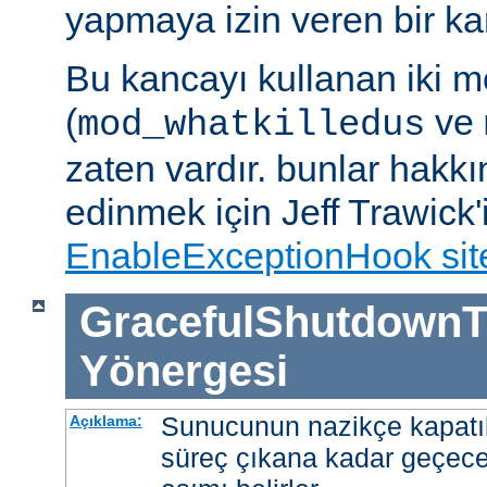
yapmaya izin veren bir kan
Bu kancayı kullanan iki m
(
ve
mod_whatkilledus
zaten vardır. bunlar hakkı
edinmek için Jeff Trawick'
EnableExceptionHook sit
GracefulShutdownT
Yönergesi
Sunucunun nazikçe kapatı
Açıklama:
süreç çıkana kadar geçece