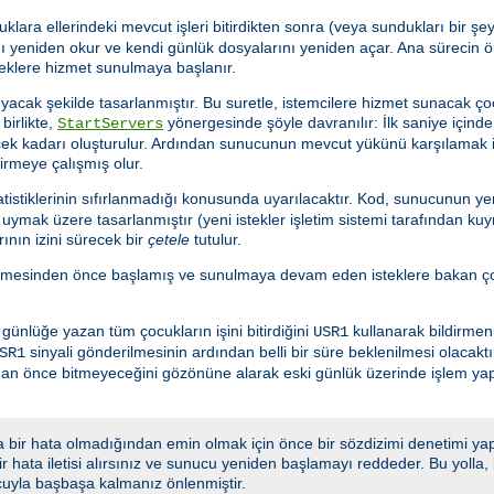
uklara ellerindeki mevcut işleri bitirdikten sonra (veya sundukları bir 
 yeniden okur ve kendi günlük dosyalarını yeniden açar. Ana sürecin ö
teklere hizmet sunulmaya başlanır.
acak şekilde tasarlanmıştır. Bu suretle, istemcilere hizmet sunacak ço
birlikte,
yönergesinde şöyle davranılır: İlk saniye için
StartServers
ecek kadarı oluşturulur. Ardından sunucunun mevcut yükünü karşılamak 
tirmeye çalışmış olur.
istiklerinin sıfırlanmadığı konusunda uyarılacaktır. Kod, sunucunun yen
ymak üzere tasarlanmıştır (yeni istekler işletim sistemi tarafından kuy
ının izini sürecek bir
çetele
tutulur.
lmesinden önce başlamış ve sunulmaya devam eden isteklere bakan çoc
nlüğe yazan tüm çocukların işini bitirdiğini
kullanarak bildirmeni
USR1
sinyali gönderilmesinin ardından belli bir süre beklenilmesi olacakt
SR1
adan önce bitmeyeceğini gözönüne alarak eski günlük üzerinde işlem y
 bir hata olmadığından emin olmak için önce bir sözdizimi denetimi yap
 bir hata iletisi alırsınız ve sunucu yeniden başlamayı reddeder. Bu yoll
cuyla başbaşa kalmanız önlenmiştir.