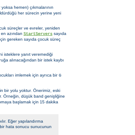
şey yoksa hemen) çıkmalarının
ldürdüğü her sürecin yerine yeni
cuk süreçler ve evreler, yeniden
de en azından
sayıda
StartServers
için gereken sayıda çocuk süreç
i isteklere yanıt veremediği
ruğa alınacağından bir istek kaybı
ukları imlemek için ayrıca bir
G
n bir yolu yoktur. Önerimiz, eski
ır. Örneğin, düşük band genişliğine
apmaya başlamak için 15 dakika
ılır. Eğer yapılandırma
a, bir hata sonucu sunucunun