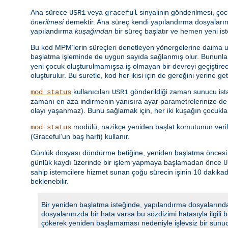
Ana sürece
veya
sinyalinin gönderilmesi, çoc
USR1
graceful
önerilmesi
demektir. Ana süreç kendi yapılandırma dosyalarını
yapılandırma
kuşağından
bir süreç başlatır ve hemen yeni is
Bu kod MPM’lerin süreçleri denetleyen yönergelerine daima uy
başlatma işleminde de uygun sayıda sağlanmış olur. Bununla 
yeni çocuk oluşturulmamışsa iş olmayan bir devreyi geçiştir
oluşturulur. Bu suretle, kod her ikisi için de gereğini yerine ge
kullanıcıları
gönderildiği zaman sunucu istat
mod_status
USR1
zamanı en aza indirmenin yanısıra ayar parametrelerinize de u
olayı yaşanmaz). Bunu sağlamak için, her iki kuşağın çocuklar
modülü, nazikçe yeniden başlat komutunun veri
mod_status
(Graceful’un baş harfi) kullanır.
Günlük dosyası döndürme betiğine, yeniden başlatma öncesi gü
günlük kaydı üzerinde bir işlem yapmaya başlamadan önce
U
sahip istemcilere hizmet sunan çoğu sürecin işinin 10 dakik
beklenebilir.
Bir yeniden başlatma isteğinde, yapılandırma dosyalarında
dosyalarınızda bir hata varsa bu sözdizimi hatasıyla ilgili
çökerek yeniden başlamaması nedeniyle işlevsiz bir sunu