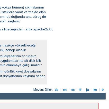
 şey yoksa hemen) çıkmalarının
 isteklere yanıt vermekte olan
aşımı dolduğunda ana süreç de
ları sağlanır.
 silineceğinden, artık
apache2ctl
e nazikçe yükseltileceği
k) sebep olabilir.
vcudiyetlerinin sorunsuz
ygulamalarına ait disk kilit
min olunmaya çalışılmalıdır.
nı günlük kayıt dosyalarını
ayıt dosyalarının kaybına sebep
Mevcut Diller:
de
|
en
|
es
|
fr
|
ja
|
ko
|
tr