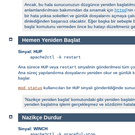
Ancak, bu hala sunucunuzun düzgünce yeniden başlatılmas
anlamlandırılması bakımından da sınamak için
’nin
httpd
bir hata yoksa soketleri ve günlük dosyalarını açmaya çalı
dinlediğinden başarısız olacaktır. Eğer başka bir sebeple 
başla’ komutunu vermeden önce bu hatayı düzeltmeniz ger
Hemen Yeniden Başlat
Sinyal: HUP
apache2ctl -k restart
Ana sürece
veya
sinyalinin gönderilmesi tüm ç
HUP
restart
Ana süreç yapılandırma dosyalarını yeniden okur ve günlük ka
başlar.
kullanıcıları bir
sinyalı gönderildiğinde sunucu
mod_status
HUP
‘Nazikçe yeniden başlat’ komutundaki gibi yeniden başlatm
yeniden başlatma işlemi gerçekleşmez ve sözdizimi hatalarıyla
Nazikçe Durdur
Sinyal: WINCH
apache2ctl -k graceful-stop