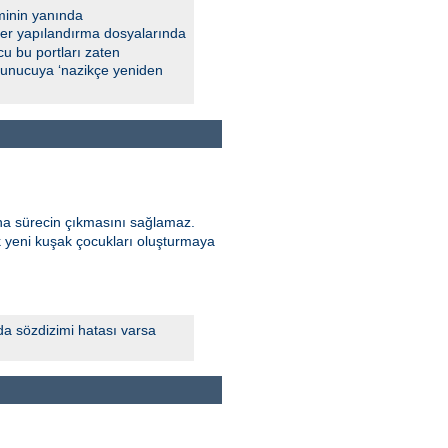
minin yanında
 Eğer yapılandırma dosyalarında
u bu portları zaten
 sunucuya ‘nazikçe yeniden
ana sürecin çıkmasını sağlamaz.
k yeni kuşak çocukları oluşturmaya
da sözdizimi hatası varsa