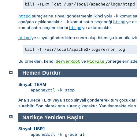
kill -TERM `cat /usr/local/apache2/logs/httpd
süreçlerine sinyal göndermenin ikinci yolu
komut sat
httpd
-k
aşağıda açıklanacaktır.
komut satırı seçeneği
’ye ai
-k
httpd
komut satırı seçeneklerini
’ye aktaracaktır.
httpd
’ye sinyal gönderdikten sonra olup biteni şu komutla izle
httpd
tail -f /usr/local/apache2/logs/error_log
Bu örnekleri, kendi
ve
yönergelerinizdek
ServerRoot
PidFile
Hemen Durdur
Sinyal: TERM
apache2ctl -k stop
Ana sürece
veya
sinyali göndererek tüm çocukları
TERM
stop
sürebilir. Son olarak ana süreç çıkacaktır. Yanıtlanmakta olan 
Nazikçe Yeniden Başlat
Sinyal: USR1
apache2ctl -k graceful