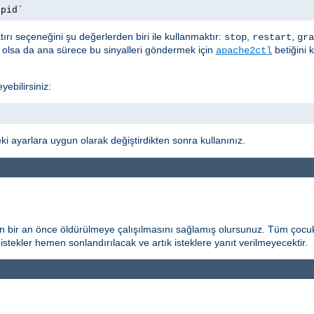
.pid`
ırı seçeneğini şu değerlerden biri ile kullanmaktır:
,
,
stop
restart
gra
t olsa da ana sürece bu sinyalleri göndermek için
betiğini 
apache2ctl
yebilirsiniz:
i ayarlara uygun olarak değiştirdikten sonra kullanınız.
n bir an önce öldürülmeye çalışılmasını sağlamış olursunuz. Tüm çocuk
istekler hemen sonlandırılacak ve artık isteklere yanıt verilmeyecektir.