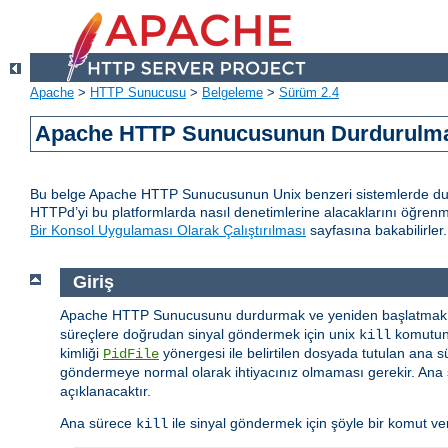
Apache
>
HTTP Sunucusu
>
Belgeleme
>
Sürüm 2.4
Apache HTTP Sunucusunun Durdurulmas
Bu belge Apache HTTP Sunucusunun Unix benzeri sistemlerde durd
HTTPd’yi bu platformlarda nasıl denetimlerine alacaklarını öğren
Bir Konsol Uygulaması Olarak Çalıştırılması
sayfasına bakabilirler.
Giriş
Apache HTTP Sunucusunu durdurmak ve yeniden başlatmak i
süreçlere doğrudan sinyal göndermek için unix
komutunu
kill
kimliği
yönergesi ile belirtilen dosyada tutulan ana s
PidFile
göndermeye normal olarak ihtiyacınız olmaması gerekir. Ana s
açıklanacaktır.
Ana sürece
ile sinyal göndermek için şöyle bir komut vere
kill