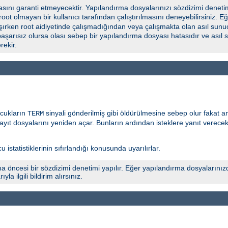
ını garanti etmeyecektir. Yapılandırma dosyalarınızı sözdizimi deneti
 root olmayan bir kullanıcı tarafından çalıştırılmasını deneyebilirsiniz.
şırken root aidiyetinde çalışmadığından veya çalışmakta olan asıl sunuc
başarısız olursa olası sebep bir yapılandırma dosyası hatasıdır ve asıl
ekir.
ocukların
sinyali gönderilmiş gibi öldürülmesine sebep olur fakat 
TERM
yıt dosyalarını yeniden açar. Bunların ardından isteklere yanıt verece
 istatistiklerinin sıfırlandığı konusunda uyarılırlar.
a öncesi bir sözdizimi denetimi yapılır. Eğer yapılandırma dosyalarınız
 ilgili bildirim alırsınız.