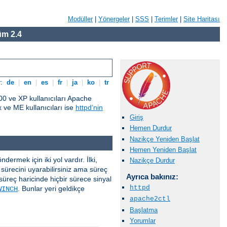
Modüller
|
Yönergeler
|
SSS
|
Terimler
|
Site Haritası
m 2.4
r:
de
|
en
|
es
|
fr
|
ja
|
ko
|
tr
0 ve XP kullanıcıları Apache
ve ME kullanıcıları ise
httpd’nin
Giriş
Hemen Durdur
Nazikçe Yeniden Başlat
Hemen Yeniden Başlat
ermek için iki yol vardır. İlki,
Nazikçe Durdur
sürecini uyarabilirsiniz ama süreç
Ayrıca bakınız:
süreç haricinde hiçbir sürece sinyal
httpd
. Bunlar yeri geldikçe
WINCH
apache2ctl
Başlatma
Yorumlar