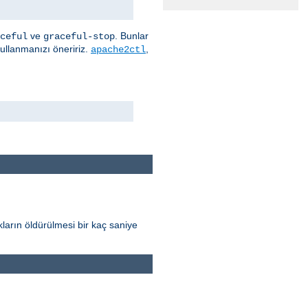
ve
. Bunlar
ceful
graceful-stop
kullanmanızı öneririz.
,
apache2ctl
ların öldürülmesi bir kaç saniye