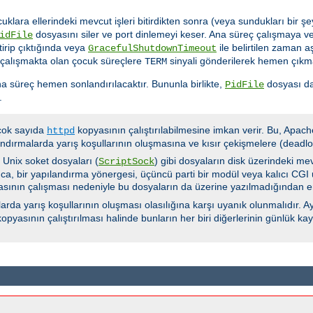
cuklara ellerindeki mevcut işleri bitirdikten sonra (veya sundukları bir
dosyasını siler ve port dinlemeyi keser. Ana süreç çalışmaya ve
idFile
tirip çıktığında veya
ile belirtilen zaman 
GracefulShutdownTimeout
 çalışmakta olan çocuk süreçlere
sinyali gönderilerek hemen çıkma
TERM
a süreç hemen sonlandırılacaktır. Bununla birlikte,
dosyası da
PidFile
.
 çok sayıda
kopyasının çalıştırılabilmesine imkan verir. Bu, Apach
httpd
ndırmalarda yarış koşullarının oluşmasına ve kısır çekişmelere (deadloc
e Unix soket dosyaları (
) gibi dosyaların disk üzerindeki me
ScriptSock
ca, bir yapılandırma yönergesi, üçüncü parti bir modül veya kalıcı CGI u
yasının çalışması nedeniyle bu dosyaların da üzerine yazılmadığından e
rda yarış koşullarının oluşması olasılığına karşı uyanık olunmalıdır. Ay
opyasının çalıştırılması halinde bunların her biri diğerlerinin günlük k