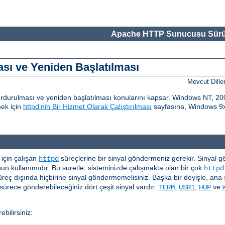
Apache HTTP Sunucusu Sürü
ı ve Yeniden Başlatılması
Mevcut Dille
urulması ve yeniden başlatılması konularını kapsar. Windows NT, 200
mek için
httpd’nin Bir Hizmet Olarak Çalıştırılması
sayfasına, Windows 9x 
çin çalışan
süreçlerine bir sinyal göndermeniz gerekir. Sinyal gönd
httpd
n kullanımıdır. Bu suretle, sisteminizde çalışmakta olan bir çok
httpd
üreç dışında hiçbirine sinyal göndermemelisiniz. Başka bir deyişle, ana 
ürece gönderebileceğiniz dört çeşit sinyal vardır:
,
,
ve
TERM
USR1
HUP
bilirsiniz: