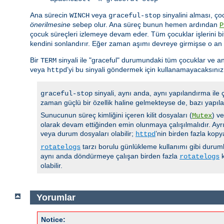
Ana sürecin
veya
sinyalini alması, ço
WINCH
graceful-stop
önerilmesine
sebep olur. Ana süreç bunun hemen ardından
P
çocuk süreçleri izlemeye devam eder. Tüm çocuklar işlerini bi
kendini sonlandırır. Eğer zaman aşımı devreye girmişse o an
Bir
sinyali ile "graceful" durumundaki tüm çocuklar ve an
TERM
veya
’yi bu sinyali göndermek için kullanamayacaksınız
httpd
sinyali, aynı anda, aynı yapılandırma ile
graceful-stop
zaman güçlü bir özellik haline gelmekteyse de, bazı yapıla
Sunucunun süreç kimliğini içeren kilit dosyaları (
) v
Mutex
olarak devam ettiğinden emin olunmaya çalışılmalıdır. Ayrı
veya durum dosyaları olabilir;
’nin birden fazla kop
httpd
tarzı borulu günlükleme kullanımı gibi durumla
rotatelogs
aynı anda döndürmeye çalışan birden fazla
k
rotatelogs
olabilir.
Yorumlar
Notice: