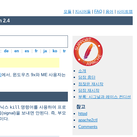
모듈
|
지시어들
|
FAQ
|
용어
|
사이트맵
 2.4
:
de
|
en
|
es
|
fr
|
ja
|
ko
|
tr
소개
기
에서, 윈도우즈 9x와 ME 사용자는
당장 중단
점잖은 재시작
당장 재시작
부록: 시그널과 레이스 컨디션
참고
유닉스
명령어를 사용하여 프로
kill
ignal)을 보내면 안된다. 즉, 부모
httpd
이다.
apache2ctl
Comments