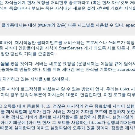
 자식들에게 현재 요청을 처리한후 종료하라고 (혹은 현재 아무것도 처
자식이 죽을때마다 부모는 죽은 자식대신 새로운 설정
세대
에 기초한 자식
 플래폼에서는 대신 (
와 같은) 다른 시그널을 사용할 수 있다.
WINCH
apa
고려하여, 재시작동안 클라이언트를 서비스하는 프로세스나 쓰레드가 적당
 새로운 자식이 안만들어지면 자식이 StartServers 개가 되도록 새로 만든다
정한 당신의 기대를 존중한다.
않음을
봤을 것이다. 서버는 새로운 요청을 (운영체제는 이들을 큐에 담아
존중하도록 만들어졌다. 이를 위해 세대간 모든 자식을 기록하는
scoreboa
청을 처리하고 있는 자식을
로 알려준다.
G
든 자식이 로그작성을 마쳤는지 알 수 있는 방법이 없다. 우리는
시
USR1
용자의 경우 접속 대부분이 마치는데 10분이 안걸린다면, 이전 로그를 다루
오류를 내며 종료한다. 또, 점잖은 재시작의 경우 종료할때 자식이 실행
서버를 재시작할때 문제가 된다. 서버는 자신이 기다릴 포트에 연결하지 못
나 이런 검사도 서버가 올바로 재시작할지를 보장하지 못한다. 설정파일의
t가 아니기때문에 (아니면 현재 그 포트를 사용하는
가 실행되기때문에
httpd
유때문에 실패한다면 아마도 설정파일에 오류가 있을 것이다. 점잖은 재