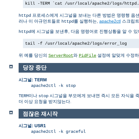
kill -TERM `cat /usr/local/apache2/logs/httpd
프로세스에게 시그널을 보내는 다른 방법은 명령행 옵
httpd
러나 이 아규먼트들로
를 실행하는,
apache2ctl
스크립트
httpd
에 시그널을 보낸후, 다음 명령어로 진행상황을 알 수 있
httpd
tail -f /usr/local/apache2/logs/error_log
위 예를 당신의
와
설정에 알맞게 수정하
ServerRoot
PidFile
당장 중단
시그널: TERM
apache2ctl -k stop
이나
시그널을 부모에게 보내면 즉시 모든 자식을 죽인
TERM
stop
더 이상 요청을 받지않는다.
점잖은 재시작
시그널: USR1
apache2ctl -k graceful