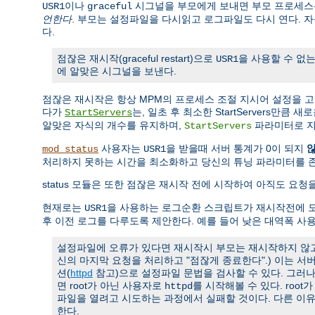
이나
시그널을 부모에게 보내면 부모 프로세스는
USR1
graceful
언한다
. 부모는 설정파일을 다시읽고 로그파일도 다시 연다. 
다.
점잖은 재시작(graceful restart)으로
을 사용할 수 없는
USR1
에 알맞은 시그널을 보낸다.
점잖은 재시작은 항상 MPM의 프로세스 조절 지시어 설정을 
다가
는, 일초 후 최소한 StartServers만큼
StartServers
알맞은 자식의 개수를 유지하며,
파라미터로 지
StartServers
사용자는
을 받을때 서버 통계가 0이 되지
mod_status
USR1
처리하지 못하는 시간을 최소화하고 당신의 튜닝 파라미터를 
status 모듈은 또한 점잖은 재시작 전에 시작하여 아직도 요
현재로는
을 사용하는 로그순환 스크립트가 재시작전에 모
USR1
후 이전 로그를 다루도록 제안한다. 예를 들어 낮은 대역폭 사
설정파일에 오류가 있다면 재시작시 부모는 재시작하지 않고 
신의 마지막 요청을 처리하고 "점잖게 종료한다".) 이는 
션(
httpd
참고)으로 설정파일 문법을 검사할 수 있다. 그러
면 root가 아닌 사용자로
를 시작해볼 수 있다. roo
httpd
파일을 열려고 시도하는 과정에서 실패할 것이다. 다른 이
한다.