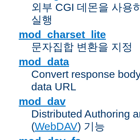
외부 CGI 데몬을 사용
실행
mod_charset_lite
문자집합 변환을 지정
mod_data
Convert response bod
data URL
mod_dav
Distributed Authoring 
(
WebDAV
) 기능