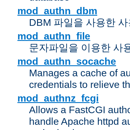
mod_authn_dbm
DBM 파일을 사용한 
mod_authn_file
문자파일을 이용한 사
mod_authn_socache
Manages a cache of au
credentials to relieve 
mod_authnz_fcgi
Allows a FastCGI author
handle Apache httpd au