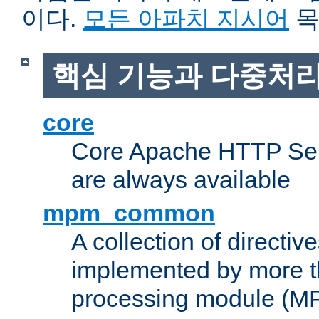
이다.
모든 아파치 지시어
목
핵심 기능과 다중처리
core
Core Apache HTTP Serv
are always available
mpm_common
A collection of directive
implemented by more t
processing module (M