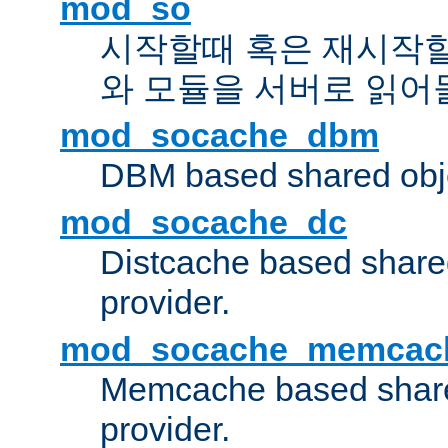
mod_so
시작할때 혹은 재시작
와 모듈을 서버로 읽어
mod_socache_dbm
DBM based shared obje
mod_socache_dc
Distcache based share
provider.
mod_socache_memcac
Memcache based share
provider.