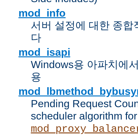
mod_info
서버 설정에 대한 종합
다
mod_isapi
Windows용 아파치에서 IS
용
mod_lbmethod_bybusy
Pending Request Count
scheduler algorithm for
mod_proxy_balance