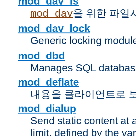
mod_dav_fs
을 위한 파일
mod_dav
mod_dav_lock
Generic locking modul
mod_dbd
Manages SQL database
mod_deflate
내용을 클라이언트로 
mod_dialup
Send static content at 
limit, defined by the v