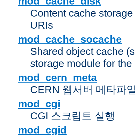
mod_cache_disk
Content cache storage
URIs
mod_cache_socache
Shared object cache (
storage module for the 
mod_cern_meta
CERN 웹서버 메타파
mod_cgi
CGI 스크립트 실행
mod_cgid