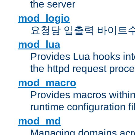
the server
mod_logio
요청당 입출력 바이트
mod_lua
Provides Lua hooks into
the httpd request proc
mod_macro
Provides macros withi
runtime configuration fi
mod_md
Managing domains acros