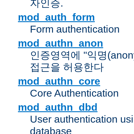
자인증.
mod_auth_form
Form authentication
mod_authn_anon
인증영역에 "익명(anon
접근을 허용한다
mod_authn_core
Core Authentication
mod_authn_dbd
User authentication u
database