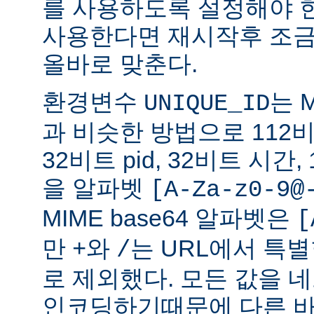
를 사용하도록 설정해야 한
사용한다면 재시작후 조금
올바로 맞춘다.
환경변수
는 
UNIQUE_ID
과 비슷한 방법으로 112비트
32비트 pid, 32비트 시간
을 알파벳
[A-Za-z0-9@
MIME base64 알파벳은
[
만
와
는 URL에서 특
+
/
로 제외했다. 모든 값을
인코딩하기때문에 다른 