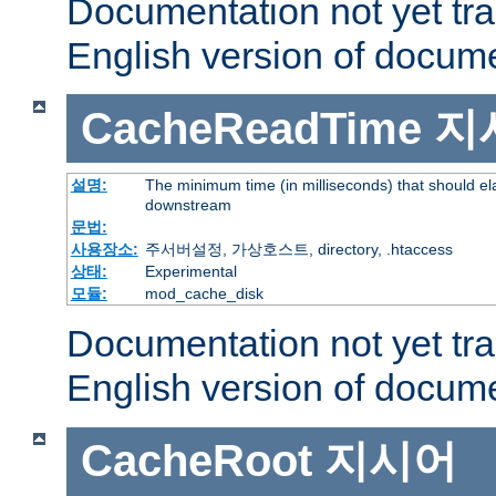
Documentation not yet tr
English version of docum
CacheReadTime
지
설명:
The minimum time (in milliseconds) that should el
downstream
문법:
사용장소:
주서버설정, 가상호스트, directory, .htaccess
상태:
Experimental
모듈:
mod_cache_disk
Documentation not yet tr
English version of docum
CacheRoot
지시어