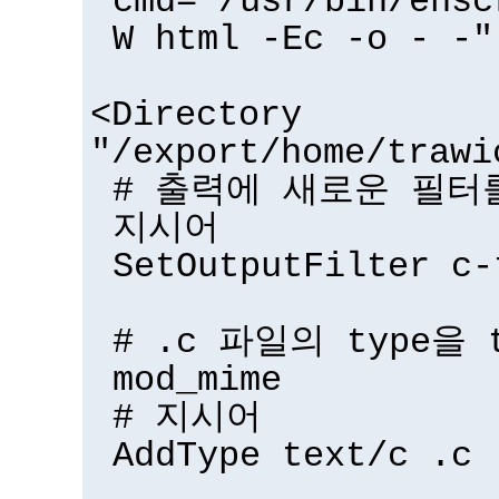
cmd="/usr/bin/ensc
W html -Ec -o - -"
<Directory
"/export/home/trawi
# 출력에 새로운 필터를
지시어
SetOutputFilter c-
# .c 파일의 type을 
mod_mime
# 지시어
AddType text/c .c