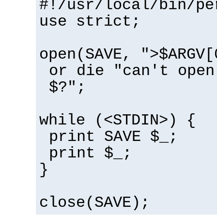
#!/usr/local/bin/pe
use strict;
open(SAVE, ">$ARGV[
or die "can't open
$?";
while (<STDIN>) {
print SAVE $_;
print $_;
}
close(SAVE);