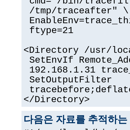
cmd="/bin/tracefil
/tmp/traceafter" \
EnableEnv=trace_th
ftype=21
<Directory /usr/loc
SetEnvIf Remote_Ad
192.168.1.31 trace
SetOutputFilter
tracebefore;deflat
</Directory>
다음은 자료를 추적하는