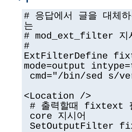
# 응답에서 글을 대체
는
# mod_ext_filter 
#
ExtFilterDefine fix
mode=output intype=
cmd="/bin/sed s/ve
<Location />
# 출력할때 fixtex
core 지시어
SetOutputFilter fi