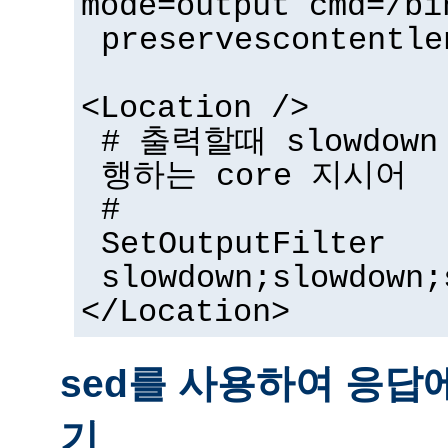
mode=output cmd=/bi
preservescontentle
<Location />
# 출력할때 slowdow
행하는 core 지시어
#
SetOutputFilter
slowdown;slowdown;
</Location>
sed를 사용하여 응답
기