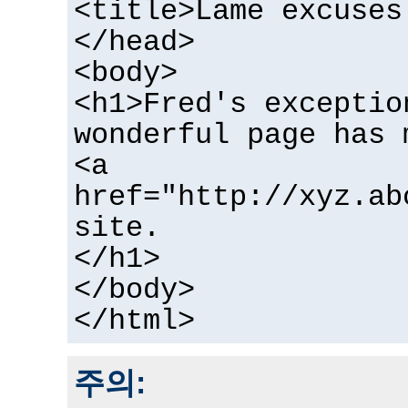
<title>Lame excuses
</head>
<body>
<h1>Fred's exceptio
wonderful page has 
<a
href="http://xyz.ab
site.
</h1>
</body>
</html>
주의: