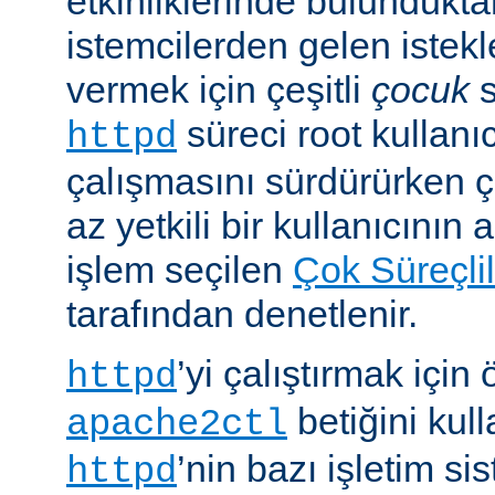
etkinliklerinde bulundukt
istemcilerden gelen istekl
vermek için çeşitli
çocuk
s
süreci root kullanıc
httpd
çalışmasını sürdürürken 
az yetkili bir kullanıcının 
işlem seçilen
Çok Süreçli
tarafından denetlenir.
’yi çalıştırmak için
httpd
betiğini kull
apache2ctl
’nin bazı işletim si
httpd