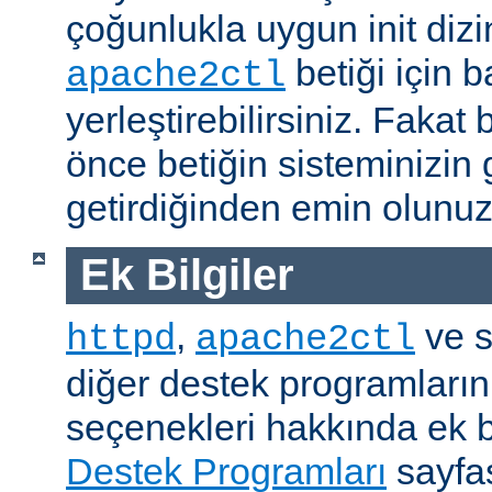
çoğunlukla uygun init dizi
betiği için b
apache2ctl
yerleştirebilirsiniz. Fak
önce betiğin sisteminizin 
getirdiğinden emin olunuz
Ek Bilgiler
,
ve s
httpd
apache2ctl
diğer destek programların
seçenekleri hakkında ek b
Destek Programları
sayfas