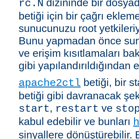
dizininde bir dosyad
rc.N
betiği için bir çağrı eklem
sunucunuzu root yetkileriy
Bunu yapmadan önce sun
ve erişim kısıtlamaları ba
gibi yapılandırıldığından 
betiği, bir s
apache2ctl
betiği gibi davranacak şek
,
ve
start
restart
sto
kabul edebilir ve bunları
sinyallere dönüştürebilir