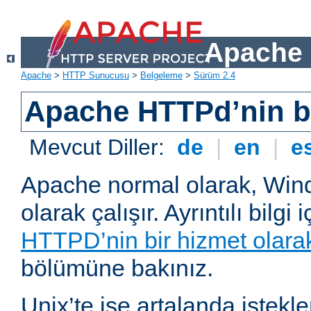
Apache 
Apache
>
HTTP Sunucusu
>
Belgeleme
>
Sürüm 2.4
Apache HTTPd’nin ba
Mevcut Diller:
de
|
en
|
e
Apache normal olarak, Wind
olarak çalışır. Ayrıntılı bilgi 
HTTPD’nin bir hizmet olarak 
bölümüne bakınız.
Unix’te ise artalanda istekl