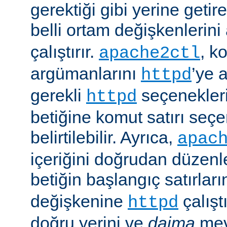
gerektiği gibi yerine getir
belli ortam değişkenlerini
çalıştırır.
, k
apache2ctl
argümanlarını
’ye 
httpd
gerekli
seçenekler
httpd
betiğine komut satırı seçe
belirtilebilir. Ayrıca,
apac
içeriğini doğrudan düzenl
betiğin başlangıç satırlar
değişkenine
çalışt
httpd
doğru yerini ve
daima
mev