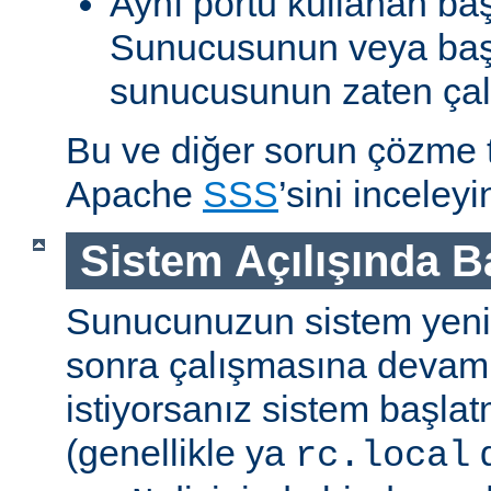
Aynı portu kullanan ba
Sunucusunun veya baş
sunucusunun zaten çal
Bu ve diğer sorun çözme ta
Apache
SSS
’sini inceleyi
Sistem Açılışında 
Sunucunuzun sistem yenid
sonra çalışmasına devam
istiyorsanız sistem başlat
(genellikle ya
d
rc.local