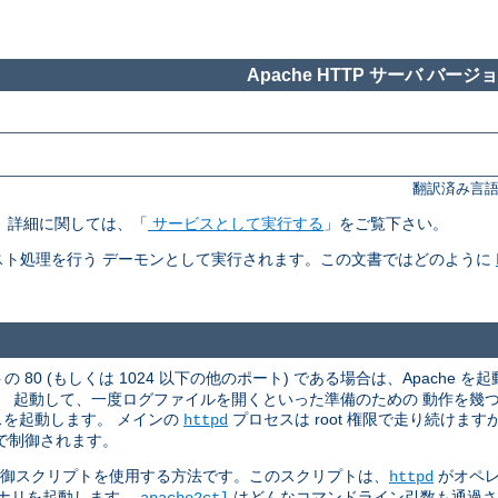
Apache HTTP サーバ バージョン
翻訳済み言語
す。 詳細に関しては、「
サービスとして実行する
」をご覧下さい。
ト処理を行う デーモンとして実行されます。この文書ではどのように
 80 (もしくは 1024 以下の他のポート) である場合は、Apache を起
。 起動して、一度ログファイルを開くといった準備のための 動作を幾
スを起動します。 メインの
プロセスは root 権限で走り続けま
httpd
で制御されます。
御スクリプトを使用する方法です。このスクリプトは、
がオペレ
httpd
ナリを起動します。
はどんなコマンドライン引数も通過
apache2ctl