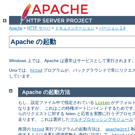
Apache
>
HTTP サーバ
>
ドキュメンテーション
>
バージョン 2.4
Apache の起動
Windows 上では、Apache は通常はサービスとして実行されま
Unixでは、
プログラムが、バックグラウンドで常にリクエス
httpd
しています。
Apache の起動方法
もし、設定ファイル中で指定されている
がデフォルトの
Listen
なりますが、 これはこの特権ポートにバインドするためです
らのリクエストに対する listen と応答を実際に行う
子
プロセ
走ります。 これは選択した
マルチプロセッシングモジュール
推奨の
実行プログラムの起動方法は、
制
httpd
apache2ctl
作するように必要な環境変数を 適切に設定して、
バイ
httpd