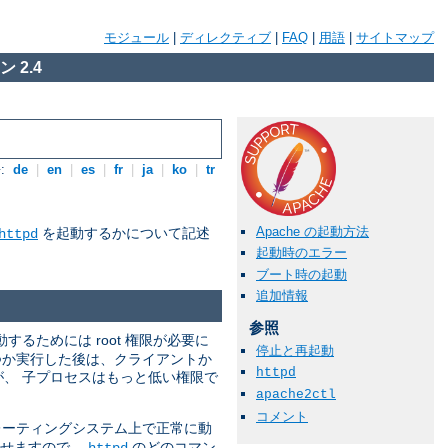
モジュール
|
ディレクティブ
|
FAQ
|
用語
|
サイトマップ
 2.4
:
de
|
en
|
es
|
fr
|
ja
|
ko
|
tr
Apache の起動方法
を起動するかについて記述
httpd
起動時のエラー
ブート時の起動
追加情報
参照
動するためには root 権限が必要に
停止と再起動
つか実行した後は、クライアントか
httpd
すが、 子プロセスはもっと低い権限で
apache2ctl
コメント
ーティングシステム上で正常に動
させますので、
のどのコマン
httpd