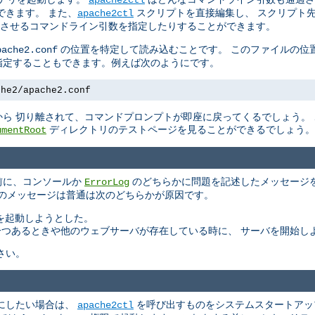
できます。 また、
スクリプトを直接編集し、 スクリプト
apache2ctl
させるコマンドライン引数を指定したりすることができます。
の位置を特定して読み込むことです。 このファイルの位
pache2.conf
指定することもできます。例えば次のようにです。
che2/apache2.conf
ら 切り離されて、コマンドプロンプトが即座に戻ってくるでしょう。
ディレクトリのテストページを見ることができるでしょう。
umentRoot
る前に、コンソールか
のどちらかに問題を記述したメッセージを
ErrorLog
このメッセージは普通は次のどちらかが原因です。
バを起動しようとした。
もう一つあるときや他のウェブサーバが存在している時に、 サーバを開始し
さい。
にしたい場合は、
を呼び出すものをシステムスタートアッ
apache2ctl