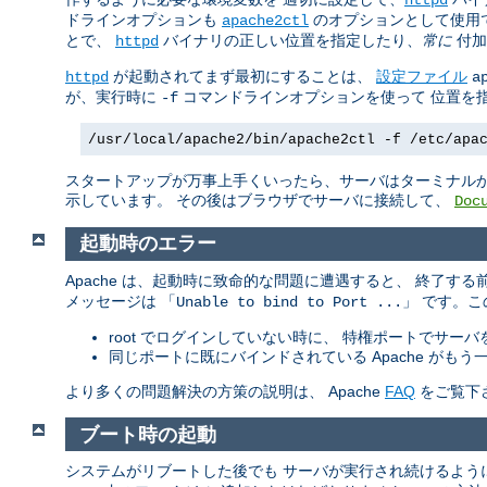
ドラインオプションも
のオプションとして使用
apache2ctl
とで、
バイナリの正しい位置を指定したり、
常に
付加
httpd
が起動されてまず最初にすることは、
設定ファイル
httpd
a
が、実行時に
コマンドラインオプションを使って 位置を
-f
/usr/local/apache2/bin/apache2ctl -f /etc/apa
スタートアップが万事上手くいったら、サーバはターミナルか
示しています。 その後はブラウザでサーバに接続して、
Doc
起動時のエラー
Apache は、起動時に致命的な問題に遭遇すると、 終了す
メッセージは 「
」 です。
Unable to bind to Port ...
root でログインしていない時に、 特権ポートでサー
同じポートに既にバインドされている Apache が
より多くの問題解決の方策の説明は、 Apache
FAQ
をご覧下
ブート時の起動
システムがリブートした後でも サーバが実行され続けるよう