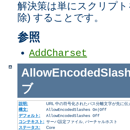
解決策は単にスクリプトを
除) することです。
参照
AddCharset
AllowEncodedSlas
ブ
説明:
URL 中の符号化されたパス分離文字が先に
構文:
AllowEncodedSlashes On|Off
デフォルト:
AllowEncodedSlashes Off
コンテキスト:
サーバ設定ファイル, バーチャルホスト
ステータス:
Core