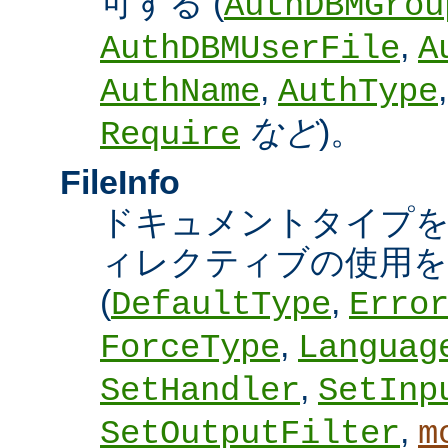
可する (
AuthDBMGrou
,
AuthDBMUserFile
A
,
AuthName
AuthType
など
)。
Require
FileInfo
ドキュメントタイプ
ィレクティブの使用を
(
,
DefaultType
Erro
,
ForceType
Languag
,
SetHandler
SetInp
,
SetOutputFilter
m