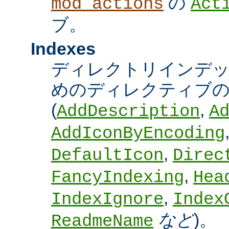
の
mod_actions
Act
ブ。
Indexes
ディレクトリインデ
めのディレクティブの
(
,
AddDescription
A
AddIconByEncoding
,
DefaultIcon
Direc
,
FancyIndexing
Hea
,
IndexIgnore
Index
など
)。
ReadmeName