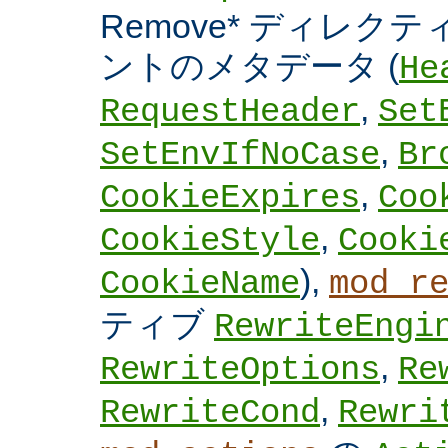
Remove* ディレクテ
ントのメタデータ (
He
,
RequestHeader
Set
,
SetEnvIfNoCase
Br
,
CookieExpires
Coo
,
CookieStyle
Cooki
),
CookieName
mod_r
ティブ
RewriteEngi
,
RewriteOptions
Re
,
RewriteCond
Rewri