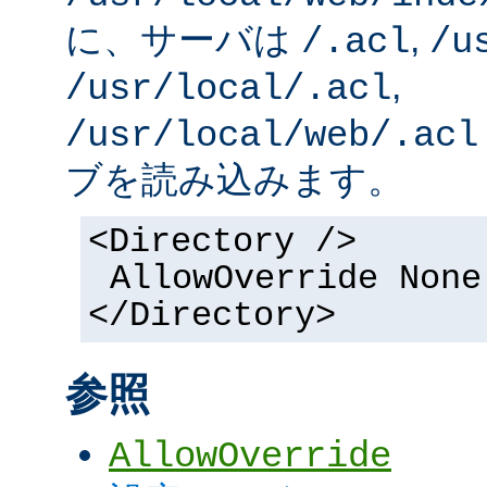
に、サーバは
,
/.acl
/u
,
/usr/local/.acl
/usr/local/web/.acl
ブを読み込みます。
<Directory />
AllowOverride None
</Directory>
参照
AllowOverride