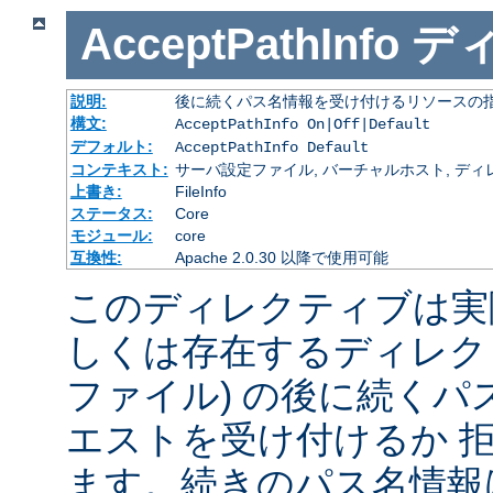
AcceptPathInfo
デ
説明:
後に続くパス名情報を受け付けるリソースの
構文:
AcceptPathInfo On|Off|Default
デフォルト:
AcceptPathInfo Default
コンテキスト:
サーバ設定ファイル, バーチャルホスト, ディレクトリ
上書き:
FileInfo
ステータス:
Core
モジュール:
core
互換性:
Apache 2.0.30 以降で使用可能
このディレクティブは実
しくは存在するディレク
ファイル) の後に続く
エストを受け付けるか 
ます。続きのパス名情報