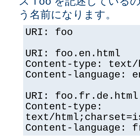
ス
を記述している
foo
う名前になります。
URI: foo
URI: foo.en.html
Content-type: text/
Content-language: e
URI: foo.fr.de.html
Content-type:
text/html;charset=i
Content-language: f