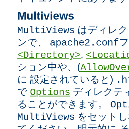
Multiviews
はディレク
MultiViews
ンで、
フ
apache2.conf
,
<Directory>
<Locati
ション中や、(
AllowOve
に 設定されていると)
.h
で
ディレクテ
Options
ることができます。
Opt
をセットし
MultiViews
てください。明示的に 