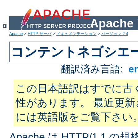
Apach
Apache
>
HTTP サーバ
>
ドキュメンテーション
>
バージョン 2.4
コンテントネゴシエ
翻訳済み言語:
e
この日本語訳はすでに古
性があります。 最近更
には英語版をご覧下さい
Apache は HTTP/1.1