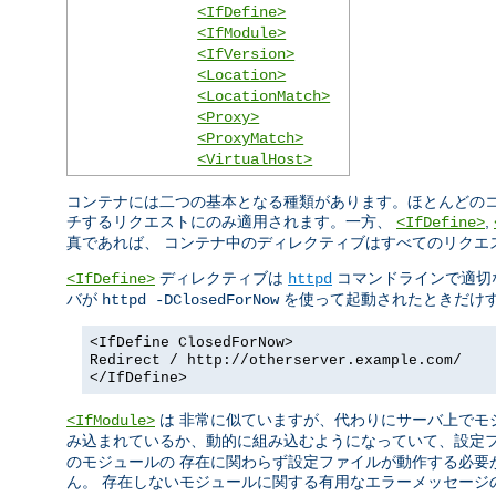
<IfDefine>
<IfModule>
<IfVersion>
<Location>
<LocationMatch>
<Proxy>
<ProxyMatch>
<VirtualHost>
コンテナには二つの基本となる種類があります。ほとんどのコ
チするリクエストにのみ適用されます。一方、
,
<IfDefine>
真であれば、 コンテナ中のディレクティブはすべてのリクエ
ディレクティブは
コマンドラインで適切
<IfDefine>
httpd
バが
を使って起動されたときだけす
httpd -DClosedForNow
<IfDefine ClosedForNow>
Redirect / http://otherserver.example.com/
</IfDefine>
は 非常に似ていますが、代わりにサーバ上でモ
<IfModule>
み込まれているか、動的に組み込むようになっていて、設定
のモジュールの 存在に関わらず設定ファイルが動作する必要
ん。 存在しないモジュールに関する有用なエラーメッセージ