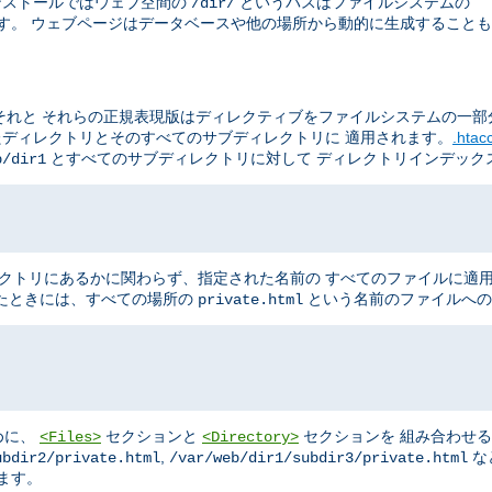
のインストールではウェブ空間の
というパスはファイルシステムの
/dir/
す。 ウェブページはデータベースや他の場所から動的に生成することも
それと それらの正規表現版はディレクティブをファイルシステムの一部
たディレクトリとそのすべてのサブディレクトリに 適用されます。
.hta
とすべてのサブディレクトリに対して ディレクトリインデック
b/dir1
クトリにあるかに関わらず、指定された名前の すべてのファイルに適
たときには、すべての場所の
という名前のファイルへの
private.html
めに、
セクションと
セクションを 組み合わせ
<Files>
<Directory>
,
な
ubdir2/private.html
/var/web/dir1/subdir3/private.html
ます。