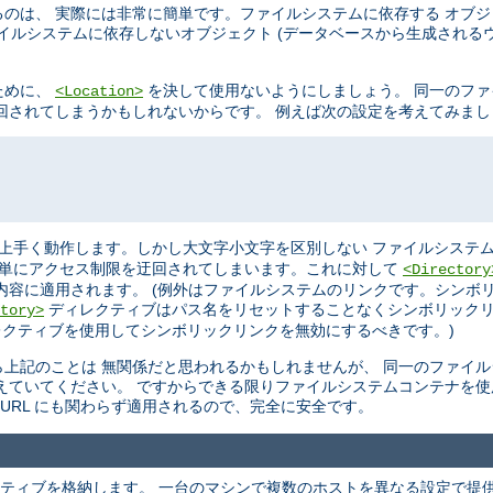
のは、 実際には非常に簡単です。ファイルシステムに依存する オブ
イルシステムに依存しないオブジェクト (データベースから生成されるウ
ために、
を決して使用ないようにしましょう。 同一のフ
<Location>
を迂回されてしまうかもしれないからです。 例えば次の設定を考えてみま
上手く動作します。しかし大文字小文字を区別しない ファイルシステム
単にアクセス制限を迂回されてしまいます。これに対して
<Directory
内容に適用されます。 (例外はファイルシステムのリンクです。シンボ
ディレクティブはパス名をリセットすることなくシンボリックリ
tory>
クティブを使用してシンボリックリンクを無効にするべきです。)
上記のことは 無関係だと思われるかもしれませんが、 同一のファイ
えていてください。 ですからできる限りファイルシステムコンテナを使
URL にも関わらず適用されるので、完全に安全です。
ティブを格納します。 一台のマシンで複数のホストを異なる設定で提供