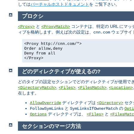
しては
バーチャルホストドキュメント
を ご覧下さい。
プロクシ
と
コンテナは、特定の URL にマ
<Proxy>
<ProxyMatch>
ィブを格納します。例えば次の設定は、
ウェブサイ
cnn.com
<Proxy http://cnn.com/*>
Order allow,deny
Deny from all
</Proxy>
どのディレクティブが使えるの?
どのタイプの設定セクションでどのディレクティブが使用でき
,
,
,
<DirectoryMatch>
<Files>
<FilesMatch>
<Location>
在します。
ディレクティブは
セク
AllowOverride
<Directory>
と
の
FollowSymLinks
SymLinksIfOwnerMatch
Opti
ディレクティブは、
と
Options
<Files>
<FilesMatc
セクションのマージ方法