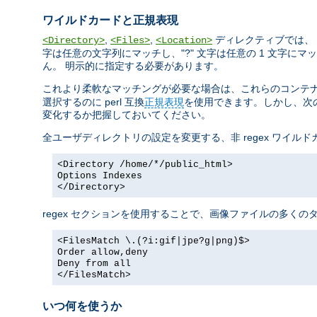
ワイルドカードと正規表現
,
,
ディレクティブでは、 
<Directory>
<Files>
<Location>
字は任意の文字列にマッチし、"?" 文字は任意の 1 文字にマッチ
ん。 明示的に指定する必要があります。
これより柔軟なマッチングが必要な場合は、これらのコンテナに正
選択するのに perl 互換
正規表現
を使用できます。しかし、次の
変化するか把握しておいてください。
全ユーザディレクトリの設定を変更する、非 regex ワイル
<Directory /home/*/public_html>
Options Indexes
</Directory>
regex セクションを使用することで、画像ファイルの多く
<FilesMatch \.(?i:gif|jpe?g|png)$>
Order allow,deny
Deny from all
</FilesMatch>
いつ何を使うか