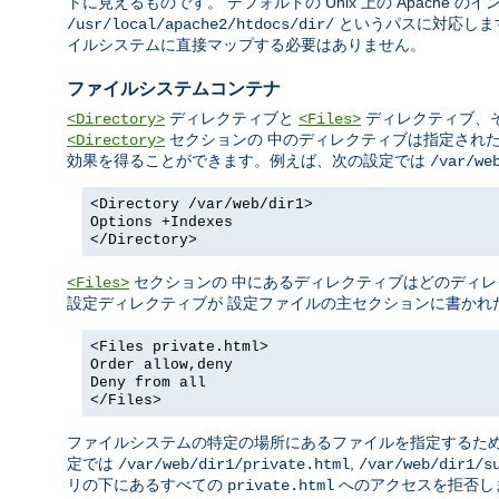
トに見えるものです。 デフォルトの Unix 上の Apache 
というパスに対応しま
/usr/local/apache2/htdocs/dir/
イルシステムに直接マップする必要はありません。
ファイルシステムコンテナ
ディレクティブと
ディレクティブ、
<Directory>
<Files>
セクションの 中のディレクティブは指定され
<Directory>
効果を得ることができます。例えば、次の設定では
/var/we
<Directory /var/web/dir1>
Options +Indexes
</Directory>
セクションの 中にあるディレクティブはどのディレ
<Files>
設定ディレクティブが 設定ファイルの主セクションに書かれ
<Files private.html>
Order allow,deny
Deny from all
</Files>
ファイルシステムの特定の場所にあるファイルを指定するた
定では
,
/var/web/dir1/private.html
/var/web/dir1/s
リの下にあるすべての
へのアクセスを拒否し
private.html