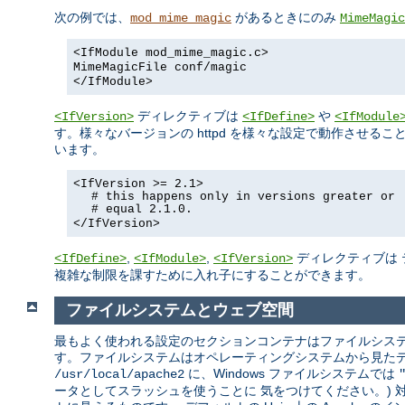
次の例では、
があるときにのみ
mod_mime_magic
MimeMagic
<IfModule mod_mime_magic.c>
MimeMagicFile conf/magic
</IfModule>
ディレクティブは
や
<IfVersion>
<IfDefine>
<IfModule
す。様々なバージョンの httpd を様々な設定で動作させ
います。
<IfVersion >= 2.1>
# this happens only in versions greater or
# equal 2.1.0.
</IfVersion>
,
,
ディレクティブは 
<IfDefine>
<IfModule>
<IfVersion>
複雑な制限を課すために入れ子にすることができます。
ファイルシステムとウェブ空間
最もよく使われる設定のセクションコンテナはファイルシステ
す。ファイルシステムはオペレーティングシステムから見たディス
に、Windows ファイルシステムでは
/usr/local/apache2
ータとしてスラッシュを使うことに 気をつけてください。)