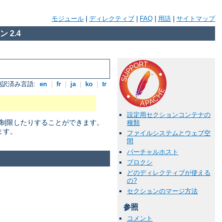
モジュール
|
ディレクティブ
|
FAQ
|
用語
|
サイトマップ
 2.4
翻訳済み言語:
en
|
fr
|
ja
|
ko
|
tr
設定用セクションコンテナの
に制限したりすることができます。
種類
ます。
ファイルシステムとウェブ空
間
バーチャルホスト
プロクシ
どのディレクティブが使える
の?
セクションのマージ方法
参照
コメント