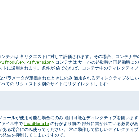
ンテナは 各リクエストに対して評価されます。その場合、コンテナ中
,
コンテナは サーバの起動時と再起動時に
<IfModule>
<IfVersion>
ストに適用されます。条件が 偽であれば、コンテナ中のディレクティ
なパラメータが定義されたときにのみ 適用されるディレクティブを囲
べての リクエストを別のサイトにリダイレクトします:
ジュールが使用可能な場合にのみ 適用可能なディレクティブを囲います
ファイル中で
の行がより前の 部分に書かれている必要が
LoadModule
がある場合にのみ使ってください。 常に動作して欲しいディレクティ
の発生を抑制してしまいますので。