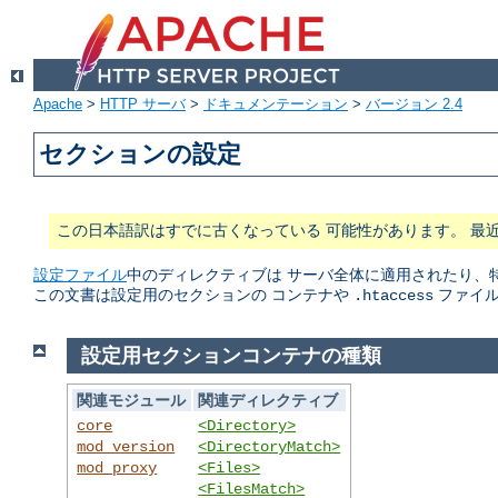
Apache
>
HTTP サーバ
>
ドキュメンテーション
>
バージョン 2.4
セクションの設定
この日本語訳はすでに古くなっている 可能性があります。 最
設定ファイル
中のディレクティブは サーバ全体に適用されたり、
この文書は設定用のセクションの コンテナや
ファイル
.htaccess
設定用セクションコンテナの種類
関連モジュール
関連ディレクティブ
core
<Directory>
mod_version
<DirectoryMatch>
mod_proxy
<Files>
<FilesMatch>