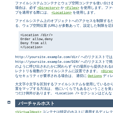
ファイルシステムコンテナとウェブ空間コンテナを使い分ける
場合は、必ず
か
を使用します。ファ
<Directory>
<Files>
ブを適用する際には、
を使用します。
<Location>
ファイルシステム上のオブジェクトへのアクセスを制限する
る、ウェブ空間位置 (URL) が多数あって、設定した制限
<Location /dir/>
Order allow,deny
Deny from all
</Location>
へのリクエストでは
http://yoursite.example.com/dir/
へのリクエストで簡
http://yoursite.example.com/DIR/
のように呼び出されたかに関わらず その場所から提供される
レクトリを複数のファイルシステムに設置できます。
<Direc
なセキュリティが要求される場合は、 適切に
ディレ
Options
大文字小文字を区別するファイルシステムを使用しているから
置をマップする方法は、 他にいくらでもあるということを覚
つだけ例外があります。
セクションはどんな 
<Location />
バーチャルホスト
コンテナは特定のホストに適用するディレク
<VirtualHost>