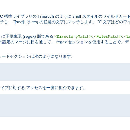
C 標準ライブラリの
のように shell スタイルのワイルドカー
fnmatch
し、 "[
seq
]" は
seq
の任意の文字にマッチします。 "/" 文字はどの
規表現 (regex) 版である
,
,
<DirectoryMatch>
<FilesMatch>
<L
設定のマージに目を通して、 regex セクションを使用することで、
ドカードセクションは次のようになります。
のタイプに対する アクセスを一度に拒否できます。