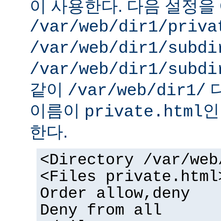
이 사용한다. 다음 설정을 
/var/web/dir1/priva
/var/web/dir1/subdi
/var/web/dir1/subdi
같이
디
/var/web/dir1/
이름이
인
private.html
한다.
<Directory /var/web
<Files private.html
Order allow,deny
Deny from all