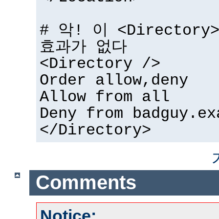
# 악! 이 <Directo
효과가 없다
<Directory />
Order allow,deny
Allow from all
Deny from badguy.ex
</Directory>
Comments
Notice: