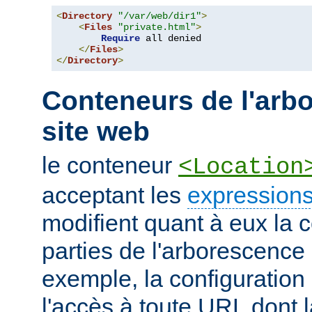
<
Directory
"/var/web/dir1"
>
<
Files
"private.html"
>
Require
 all denied

</
Files
>
</
Directory
>
Conteneurs de l'arb
site web
le conteneur
<Location
acceptant les
expressions
modifient quant à eux la c
parties de l'arborescence
exemple, la configuration 
l'accès à toute URL dont 