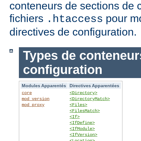
conteneurs de sections de c
fichiers
pour mo
.htaccess
directives de configuration.
Types de conteneur
configuration
Modules Apparentés
Directives Apparentées
core
<Directory>
mod_version
<DirectoryMatch>
mod_proxy
<Files>
<FilesMatch>
<If>
<IfDefine>
<IfModule>
<IfVersion>
<Location>