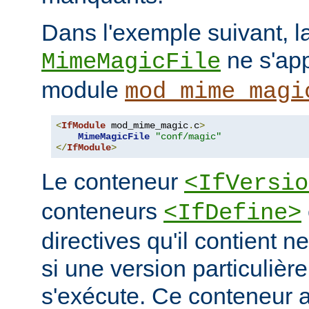
Dans l'exemple suivant, la
ne s'app
MimeMagicFile
module
mod_mime_magi
<
IfModule
 mod_mime_magic
.
c
>
MimeMagicFile
"conf/magic"
</
IfModule
>
Le conteneur
<IfVersio
conteneurs
<IfDefine>
directives qu'il contient n
si une version particulièr
s'exécute. Ce conteneur 