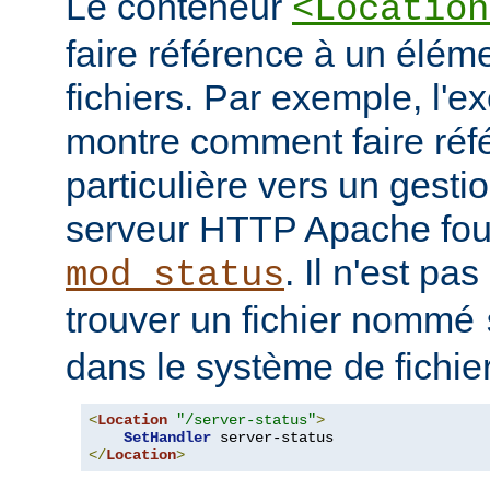
Le conteneur
<Location
faire référence à un élé
fichiers. Par exemple, l'e
montre comment faire ré
particulière vers un gesti
serveur HTTP Apache four
. Il n'est pa
mod_status
trouver un fichier nommé
dans le système de fichie
<
Location
"/server-status"
>
SetHandler
</
Location
>