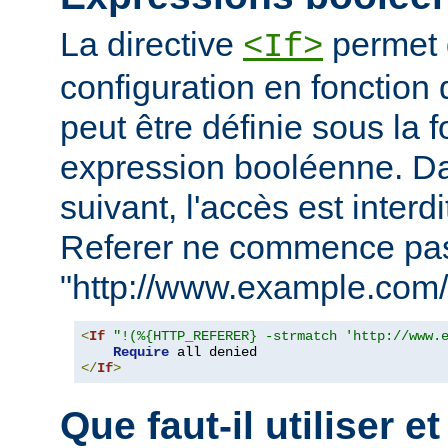
La directive
permet d
<If>
configuration en fonction 
peut être définie sous la 
expression booléenne. D
suivant, l'accès est interd
Referer ne commence pa
"http://www.example.com/
<
If
"!(%{HTTP_REFERER} -strmatch 'http://www.
Require
</
If
>
Que faut-il utiliser e