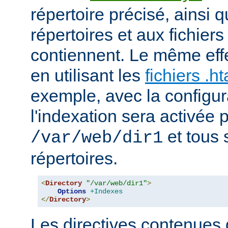
répertoire précisé, ainsi 
répertoires et aux fichier
contiennent. Le même effe
en utilisant les
fichiers .h
exemple, avec la configur
l'indexation sera activée p
et tous 
/var/web/dir1
répertoires.
<
Directory
"/var/web/dir1"
>
Options
+Indexes
</
Directory
>
Les directives contenues