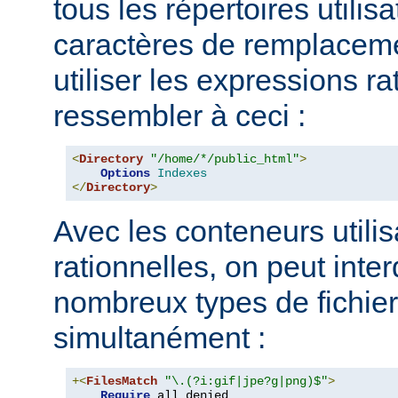
tous les répertoires utilisa
caractères de remplacem
utiliser les expressions ra
ressembler à ceci :
<
Directory
"/home/*/public_html"
>
Options
Indexes
</
Directory
>
Avec les conteneurs utili
rationnelles, on peut inter
nombreux types de fichie
simultanément :
+<
FilesMatch
"\.(?i:gif|jpe?g|png)$"
>
Require