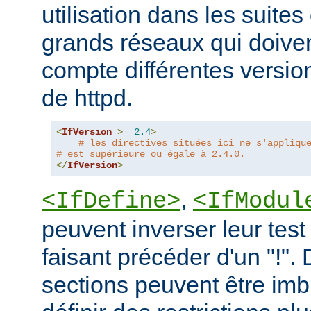
utilisation dans les suites 
grands réseaux qui doive
compte différentes version
de httpd.
<
IfVersion
>=
2.4
>
# les directives situées ici ne s'appliqu
# est supérieure ou égale à 2.4.0.
</
IfVersion
>
,
<IfDefine>
<IfModul
peuvent inverser leur test
faisant précéder d'un "!".
sections peuvent être imb