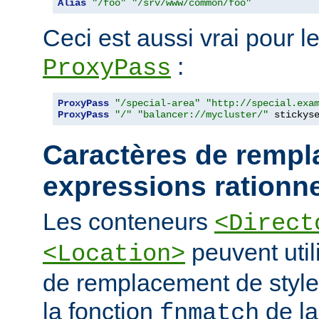
Alias
"/foo"
"/srv/www/common/foo"
Ceci est aussi vrai pour le
:
ProxyPass
ProxyPass
"/special-area"
"http://special.exa
ProxyPass
"/"
"balancer://mycluster/"
 stickys
Caractères de rempl
expressions rationne
Les conteneurs
<Direct
peuvent util
<Location>
de remplacement de styl
la fonction
de la
fnmatch