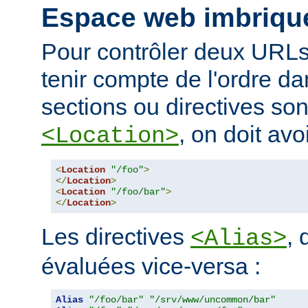
Espace web imbriqu
Pour contrôler deux URLs
tenir compte de l'ordre da
sections ou directives so
, on doit avoi
<Location>
<
Location
"/foo"
>
</
Location
>
<
Location
"/foo/bar"
>
</
Location
>
Les directives
, 
<Alias>
évaluées vice-versa :
Alias
"/foo/bar"
"/srv/www/uncommon/bar"