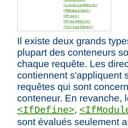
<LocationMatch>
<MDomainSet>
<Proxy>
<ProxyMatch>
<VirtualHost>
Il existe deux grands typ
plupart des conteneurs s
chaque requête. Les direct
contiennent s'appliquent
requêtes qui sont concern
conteneur. En revanche, 
,
<IfDefine>
<IfModul
sont évalués seulement a