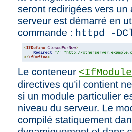
seront redirigées vers un a
serveur est démarré en uti
commande :
httpd -DC
<
IfDefine
ClosedForNow
>
Redirect
"/"
"http://otherserver.example.
</
IfDefine
>
Le conteneur
<IfModule
directives qu'il contient n
si un module particulier e
niveau du serveur. Le modu
compilé statiquement dans
dynamiquement et dans ce