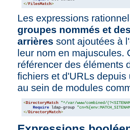
</
FilesMatch
>
Les expressions rationne
groupes nommés et des
arrières
sont ajoutées à 
leur nom en majuscules. 
référencer des éléments 
fichiers et d'URLs depuis
au sein de modules co
<
DirectoryMatch
"^/var/www/combined/(?<SITENA
Require
 ldap-group 
"cn=%{env:MATCH_SITENA
</
DirectoryMatch
>
Expressions boolée