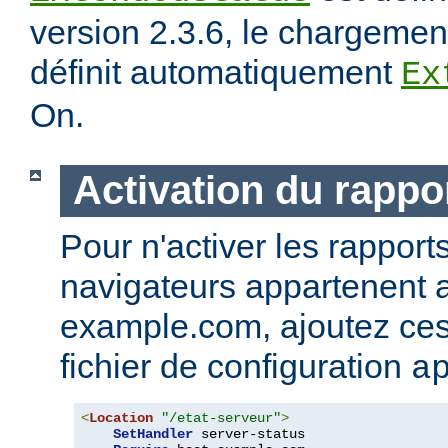
version 2.3.6, le chargeme
définit automatiquement
Ex
On.
Activation du rappor
Pour n'activer les rapport
navigateurs appartenent
example.com, ajoutez ces 
fichier de configuration
a
<
Location
"/etat-serveur"
>
SetHandler
 server-status
