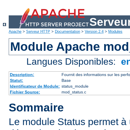
Serveu
Apache
>
Serveur HTTP
>
Documentation
>
Version 2.4
>
Modules
Module Apache mod
Langues Disponibles:
e
Description:
Fournit des informations sur les perfo
Statut:
Base
Identificateur de Module:
status_module
Fichier Source:
mod_status.c
Sommaire
Le module Status permet à 