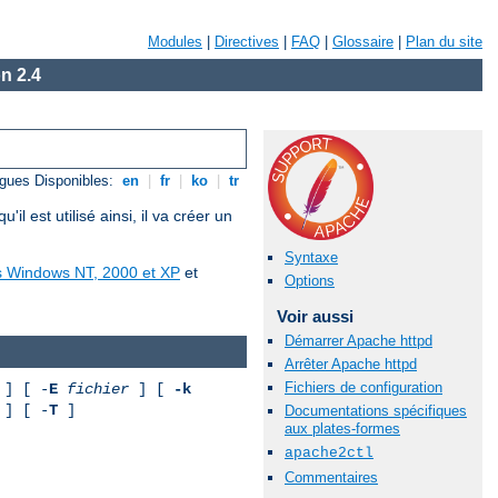
Modules
|
Directives
|
FAQ
|
Glossaire
|
Plan du site
n 2.4
gues Disponibles:
en
|
fr
|
ko
|
tr
est utilisé ainsi, il va créer un
Syntaxe
us Windows NT, 2000 et XP
et
Options
Voir aussi
Démarrer Apache httpd
Arrêter Apache httpd
Fichiers de configuration
] [ -
E
fichier
] [
-k
] [ -
T
]
Documentations spécifiques
aux plates-formes
apache2ctl
Commentaires