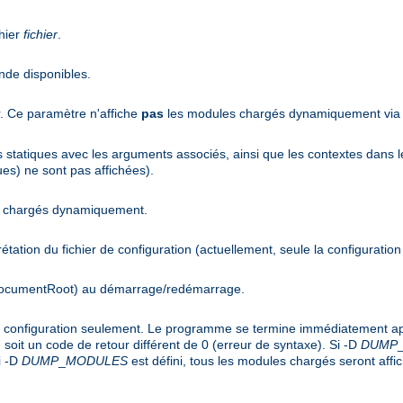
hier
fichier
.
nde disponibles.
r. Ce paramètre n'affiche
pas
les modules chargés dynamiquement via l
es statiques avec les arguments associés, ainsi que les contextes dans l
es) ne sont pas affichées).
es chargés dynamiquement.
rprétation du fichier de configuration (actuellement, seule la configuration
(DocumentRoot) au démarrage/redémarrage.
de configuration seulement. Le programme se termine immédiatement apr
soit un code de retour différent de 0 (erreur de syntaxe). Si -D
DUMP
i -D
DUMP
_
MODULES
est défini, tous les modules chargés seront affi