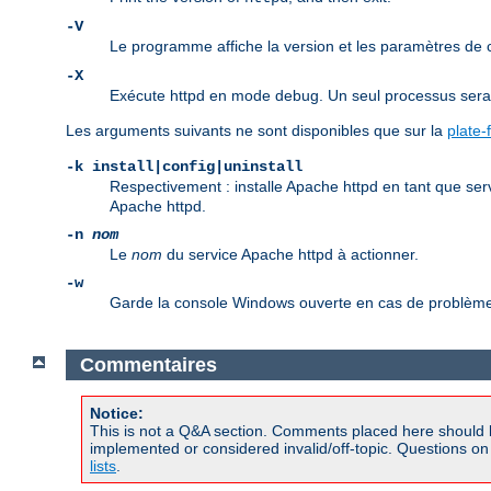
-V
Le programme affiche la version et les paramètres de
-X
Exécute httpd en mode debug. Un seul processus sera d
Les arguments suivants ne sont disponibles que sur la
plate
-k install|config|uninstall
Respectivement : installe Apache httpd en tant que ser
Apache httpd.
-n
nom
Le
nom
du service Apache httpd à actionner.
-w
Garde la console Windows ouverte en cas de problème 
Commentaires
Notice:
This is not a Q&A section. Comments placed here should 
implemented or considered invalid/off-topic. Questions o
lists
.