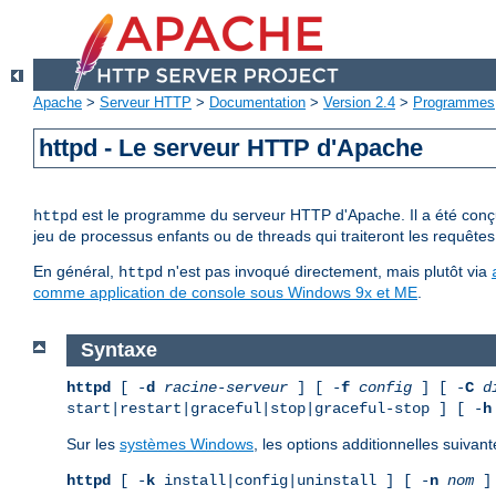
Apache
>
Serveur HTTP
>
Documentation
>
Version 2.4
>
Programmes
httpd - Le serveur HTTP d'Apache
est le programme du serveur HTTP d'Apache. Il a été conçu 
httpd
jeu de processus enfants ou de threads qui traiteront les requêtes
En général,
n'est pas invoqué directement, mais plutôt via
httpd
comme application de console sous Windows 9x et ME
.
Syntaxe
httpd
[ -
d
racine-serveur
] [ -
f
config
] [ -
C
d
start|restart|graceful|stop|graceful-stop ] [ -
h
Sur les
systèmes Windows
, les options additionnelles suivant
httpd
[ -
k
install|config|uninstall ] [ -
n
nom
] 