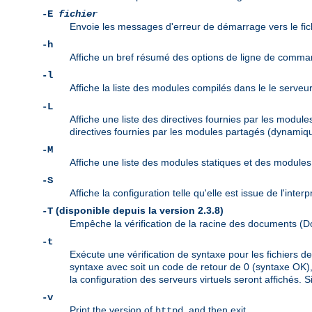
-E
fichier
Envoie les messages d'erreur de démarrage vers le fic
-h
Affiche un bref résumé des options de ligne de comma
-l
Affiche la liste des modules compilés dans le le serveu
-L
Affiche une liste des directives fournies par les modul
directives fournies par les modules partagés (dynamiqu
-M
Affiche une liste des modules statiques et des modul
-S
Affiche la configuration telle qu'elle est issue de l'inte
(disponible depuis la version 2.3.8)
-T
Empêche la vérification de la racine des documents 
-t
Exécute une vérification de syntaxe pour les fichiers 
syntaxe avec soit un code de retour de 0 (syntaxe OK), 
la configuration des serveurs virtuels seront affichés. S
-v
Print the version of
, and then exit.
httpd