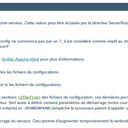
cine-serveur
. Cette valeur peut être écrasée par la directive ServerRoot
config
ne commence pas par un '/', il est considéré comme relatif au che
.
conf
ir
Arrêter Apache httpd
pour plus d'informations.
ire les fichiers de configurations.
r lu les fichiers de configurations.
s sections
des fichiers de configuration, ces dernières pe
<IfDefine>
r. Sert aussi à définir certains paramètres de démarrage moins co
 enfants) et
(empêche le processus parent d'appeler
-DFOREGROUND
s
rage du serveur. Ceci permet d'augmenter temporairement la verbosit