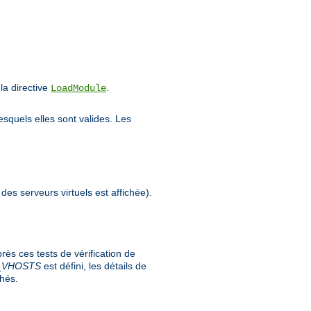
a directive
.
LoadModule
esquels elles sont valides. Les
 des serveurs virtuels est affichée).
ès ces tests de vérification de
_
VHOSTS
est défini, les détails de
chés.