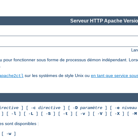
Serveur HTTP Apache Versio
Lan
pour fonctionner sous forme de processus démon indépendant. Lorsqu'il 
.
sur les systèmes de style Unix ou
en tant que service so
apache2ctl
irective
] [ -
c
directive
] [ -
D
paramètre
] [ -
e
niveau
] [ -
l
] [ -
L
] [ -
S
] [ -
t
] [ -
v
] [ -
V
] [ -
X
] [ -
M
es sont disponibles :
[ -
w
]