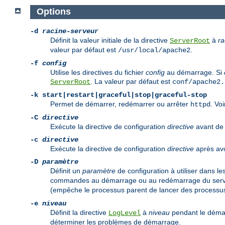
Options
-d
racine-serveur
Définit la valeur initiale de la directive
à
ra
ServerRoot
valeur par défaut est
.
/usr/local/apache2
-f
config
Utilise les directives du fichier
config
au démarrage. Si
. La valeur par défaut est
ServerRoot
conf/apache2.
-k
start|restart|graceful|stop|graceful-stop
Permet de démarrer, redémarrer ou arrêter
. Vo
httpd
-C
directive
Exécute la directive de configuration
directive
avant de l
-c
directive
Exécute la directive de configuration
directive
après avoi
-D
paramètre
Définit un
paramètre
de configuration à utiliser dans le
commandes au démarrage ou au redémarrage du serveu
(empêche le processus parent de lancer des processus
-e
niveau
Définit la directive
à
niveau
pendant le démar
LogLevel
déterminer les problèmes de démarrage.