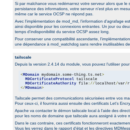
Si par malchance vous redémarrez votre serveur alors que le se
persistance des informations, votre serveur n'est plus en mesure
même car le service OCSP ne répond pas.
Avec l'implémentation de mod_md, l'information d'agrafage est
ainsi disponible pour les connexions entrantes. Un jour ou deu
temps d'indisponibilité du service OCSP assez long.
Pour conserver une compatibilité ascendante, l'implémentation
une dépendance à mod_watchdog sans rendre inutilisables de 
tailscale
Depuis la version 2.4.14 du module, vous pouvez l'utiliser pou
<
MDomain
 mydomain
.
some-thing
.
ts
.
net
>
MDCertificateProtocol
 tailscale

MDCertificateAuthority
 file
://
localhost
/
var
/
r
</
MDomain
>
Tailscale permet des communications sécurisées entre vos mach
Pour ceux-ci, il fournira aussi ensuite des certificats Let's E
Apache va contacter le démon tailscale local à l'aide des direc
pour les noms de domaine que tailscale aura assigné à votre 
Dans le cas contraire, ces certificats fonctionneront exactem
Vous les verrez dans le rapport d'état et les directives MDM