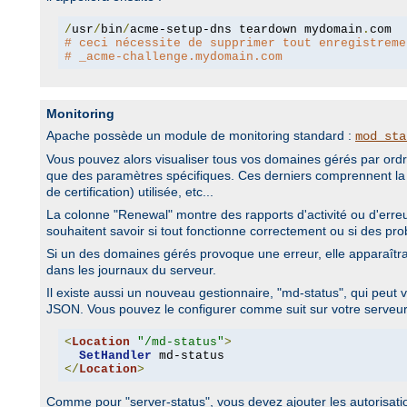
/
usr
/
bin
/
acme-setup-dns teardown mydomain
.
# ceci nécessite de supprimer tout enregistreme
# _acme-challenge.mydomain.com
Monitoring
Apache possède un module de monitoring standard :
mod_sta
Vous pouvez alors visualiser tous vos domaines gérés par ordre
que des paramètres spécifiques. Ces derniers comprennent la p
de certification) utilisée, etc...
La colonne "Renewal" montre des rapports d'activité ou d'erreur 
souhaitent savoir si tout fonctionne correctement ou si des pr
Si un des domaines gérés provoque une erreur, elle apparaîtra 
dans les journaux du serveur.
Il existe aussi un nouveau gestionnaire, "md-status", qui peut 
JSON. Vous pouvez le configurer comme suit sur votre serveur
<
Location
"/md-status"
>
SetHandler
</
Location
>
Comme pour "server-status", vous devez ajouter les autorisati