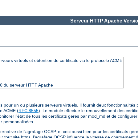
Serveur HTTP Apache Versio
eurs virtuels et obtention de certificats via le protocole ACME
4.30 du serveur HTTP Apache
ur un ou plusieurs serveurs virtuels. Il fournit deux fonctionnalités p
ole ACME (
RFC 8555
). Le module effectue le renouvellement des certific
monitorer l'état de tous les certificats gérés par mod_md et de configurer
ur personnalisées.
ternative de l'agrafage OCSP, et ceci aussi bien pour les certificats g
tout site https, l'agrafage OCSP influence la vitesse de chargement d