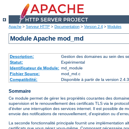
Apache
>
Serveur HTTP
>
Documentation
>
Version 2.4
>
Modules
Module Apache mod_md
Description:
Gestion des domaines au sein des serv
Statut:
Expérimental
Identificateur de Module:
md_module
Fichier Source:
mod_md.c
Compatibilité:
Disponible à partir de la version 2.
Sommaire
Ce module permet de gérer les propriétés courantes des domaines po
supervision et le renouvellement des certificats TLS via le protoc
d'éviter une interruption des services internet. Il est possible de 
envoie des notifications de renouvellement, d'expiration ou d'erre
La seconde fonctionnalité principale fournit une implémentation al
certificats que vous gérez vous-même. Composant nécessaire pour 