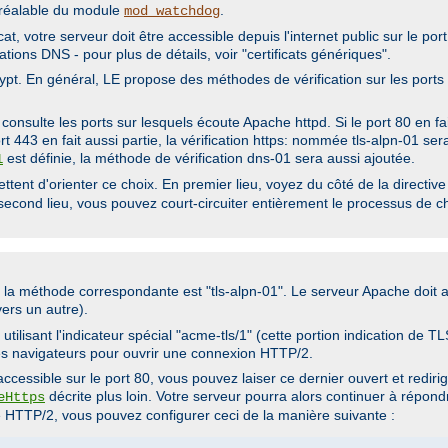
 préalable du module
.
mod_watchdog
t, votre serveur doit être accessible depuis l'internet public sur le port 
cations DNS - pour plus de détails, voir "certificats génériques".
t. En général, LE propose des méthodes de vérification sur les ports 
onsulte les ports sur lesquels écoute Apache httpd. Si le port 80 en fa
rt 443 en fait aussi partie, la vérification https: nommée tls-alpn-01 sera
est définie, la méthode de vérification dns-01 sera aussi ajoutée.
1
tent d'orienter ce choix. En premier lieu, voyez du côté de la directiv
second lieu, vous pouvez court-circuiter entièrement le processus de c
e la méthode correspondante est "tls-alpn-01". Le serveur Apache doit a
vers un autre).
tilisant l'indicateur spécial "acme-tls/1" (cette portion indication de
les navigateurs pour ouvrir une connexion HTTP/2.
cessible sur le port 80, vous pouvez laiser ce dernier ouvert et redirig
décrite plus loin. Votre serveur pourra alors continuer à répond
eHttps
HTTP/2, vous pouvez configurer ceci de la manière suivante :