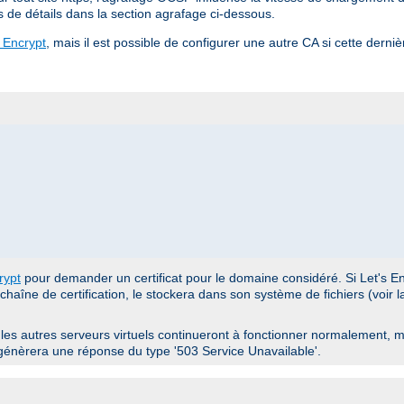
us de détails dans la section agrafage ci-dessous.
s Encrypt
, mais il est possible de configurer une autre CA si cette derni
rypt
pour demander un certificat pour le domaine considéré. Si Let's Enc
chaîne de certification, le stockera dans son système de fichiers (voir l
es autres serveurs virtuels continueront à fonctionner normalement, mai
génèrera une réponse du type '503 Service Unavailable'.