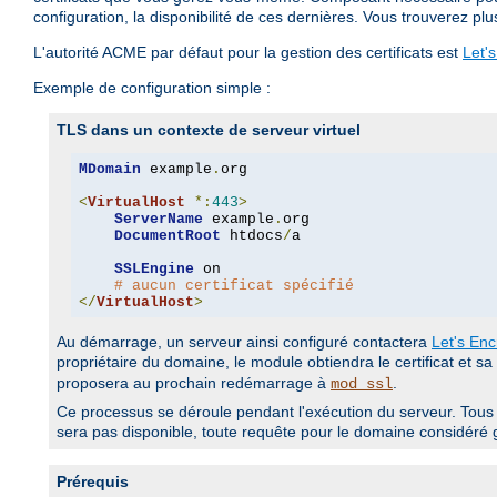
configuration, la disponibilité de ces dernières. Vous trouverez pl
L'autorité ACME par défaut pour la gestion des certificats est
Let'
Exemple de configuration simple :
TLS dans un contexte de serveur virtuel
MDomain
 example
.
org

<
VirtualHost
*:
443
>
ServerName
 example
.
org

DocumentRoot
 htdocs
/
a

SSLEngine
 on

# aucun certificat spécifié
</
VirtualHost
>
Au démarrage, un serveur ainsi configuré contactera
Let's Enc
propriétaire du domaine, le module obtiendra le certificat et sa 
proposera au prochain redémarrage à
.
mod_ssl
Ce processus se déroule pendant l'exécution du serveur. Tous l
sera pas disponible, toute requête pour le domaine considéré 
Prérequis