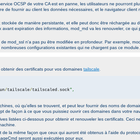
rvice OCSP de votre CA est en panne, les utilisateurs ne pourront plus
 de fournir au client les données nécessaires, et le navigateur client n
 stockée de manière persistante, et elle peut donc être réchargée au 
x avant expiration des informations, mod_md va les renouveler, ce qui 
 de mod_ssl n'a pas pu être modifiée en profondeur. Par exemple, mod_
nombreuses configurations existantes qui ne chargent pas ce module.
r obtenir des certificats pour vos domaines
tailscale
.
un
/
tailscale
/
tailscaled
.
sock
",
ines, où qu'elles se trouvent, et peut leur fournir des noms de domain
ncrypt de façon à ce que vous puissiez ouvrir ces domaines dans votre nav
tives listées ci-dessous pour obtenir et renouveler les certificats. Ceci
machine.
ent de la même façon que ceux qui auront été obtenus à l'aide du proto
essageCmd seront aussi exécutées pour eux.