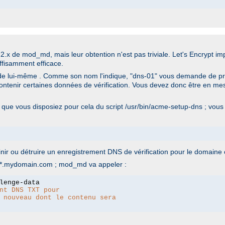
n 2.x de mod_md, mais leur obtention n'est pas triviale. Let's Encrypt i
ffisamment efficace.
 de lui-même . Comme son nom l'indique, "dns-01" vous demande de pr
ntenir certaines données de vérification. Vous devez donc être en mesu
que vous disposiez pour cela du script /usr/bin/acme-setup-dns ; vous
finir ou détruire un enregistrement DNS de vérification pour le domaine
ur *.mydomain.com ; mod_md va appeler :
nt DNS TXT pour
 nouveau dont le contenu sera