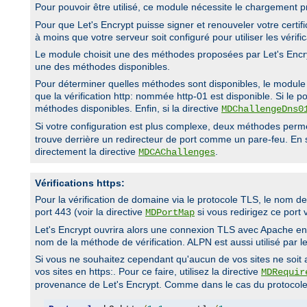
Pour pouvoir être utilisé, ce module nécessite le chargement
Pour que Let's Encrypt puisse signer et renouveler votre certifica
à moins que votre serveur soit configuré pour utiliser les vérifi
Le module choisit une des méthodes proposées par Let's Encryp
une des méthodes disponibles.
Pour déterminer quelles méthodes sont disponibles, le module c
que la vérification http: nommée http-01 est disponible. Si le po
méthodes disponibles. Enfin, si la directive
MDChallengeDns0
Si votre configuration est plus complexe, deux méthodes permet
trouve derrière un redirecteur de port comme un pare-feu. En 
directement la directive
.
MDCAChallenges
Vérifications https:
Pour la vérification de domaine via le protocole TLS, le nom d
port 443 (voir la directive
si vous redirigez ce port 
MDPortMap
Let's Encrypt ouvrira alors une connexion TLS avec Apache en u
nom de la méthode de vérification. ALPN est aussi utilisé par 
Si vous ne souhaitez cependant qu'aucun de vos sites ne soit ac
vos sites en https:. Pour ce faire, utilisez la directive
MDRequir
provenance de Let's Encrypt. Comme dans le cas du protocole 