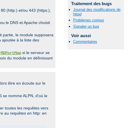
Traitement des bugs
Journal des modifications de
80 (http:) et/ou 443 (https:),
httpd
Problèmes connus
ou le DNS et Apache choisit
Signaler un bug
it partie, le module supposera
Voir aussi
 ajoutée à la liste des
Commentaires
e
si le serveur se
MDPortMap
hoix du module en définissant
lors être en écoute sur le
 TLS se nomme ALPN, d'où le
er toutes les requêtes vers
re au requêtes en http: en