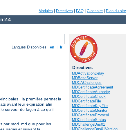
Modules
|
Directives
|
FAQ
|
Glossaire
|
Plan du site
n 2.4
Langues Disponibles:
en
|
fr
Directives
MDActivationDelay
MDBaseServer
MDCAChallenges
MDCertificateAgreement
MDCertificateAuthority
MDCertificateCheck
rincipales : la première permet la
MDCertificateFile
ats avant leur expiration afin
MDCertificateKeyFile
 le serveur de façon à ce qu'il
MDCertificateMonitor
MDCertificateProtocol
MDCertificateStatus
érés par mod_md que pour les
MDChallengeDns01
MDChallengeDns01Version
es pages et suivant la