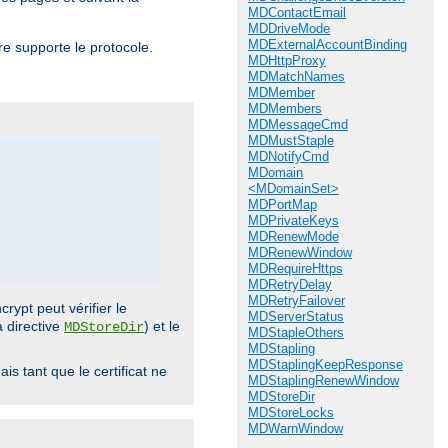
MDContactEmail
MDDriveMode
MDExternalAccountBinding
ère supporte le protocole.
MDHttpProxy
MDMatchNames
MDMember
MDMembers
MDMessageCmd
MDMustStaple
MDNotifyCmd
MDomain
<MDomainSet>
MDPortMap
MDPrivateKeys
MDRenewMode
MDRenewWindow
MDRequireHttps
MDRetryDelay
MDRetryFailover
rypt peut vérifier le
MDServerStatus
a directive
) et le
MDStoreDir
MDStapleOthers
MDStapling
MDStaplingKeepResponse
s tant que le certificat ne
MDStaplingRenewWindow
MDStoreDir
MDStoreLocks
MDWarnWindow