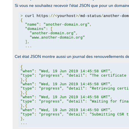
Si vous ne souhaitez recevoir l'état JSON que pour un domaine 
>
 curl https
://<
yourhost
>/
md-status
/
another-dom
{
"name"
:
"another-domain.org"
,
"domains"
:
[
"another-domain.org"
,
"www.another-domain.org"
],
...
Cet état JSON montre aussi un journal des renouvellements de c
{
"when"
:
"Wed, 19 Jun 2019 14:45:58 GMT"
,
"type"
:
"progress"
,
"detail"
:
"The certificate 
},{
"when"
:
"Wed, 19 Jun 2019 14:45:58 GMT"
,
"type"
:
"progress"
,
"detail"
:
"Retrieving certi
},{
"when"
:
"Wed, 19 Jun 2019 14:45:58 GMT"
,
"type"
:
"progress"
,
"detail"
:
"Waiting for fina
},{
"when"
:
"Wed, 19 Jun 2019 14:45:50 GMT"
,
"type"
:
"progress"
,
"detail"
:
"Submitting CSR t
},
...