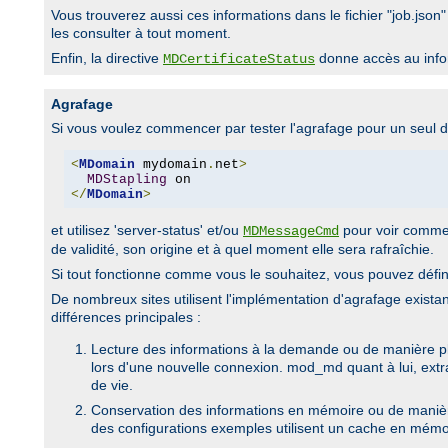
Vous trouverez aussi ces informations dans le fichier "job.json"
les consulter à tout moment.
Enfin, la directive
donne accès au infor
MDCertificateStatus
Agrafage
Si vous voulez commencer par tester l'agrafage pour un seul do
<
MDomain
 mydomain
.
net
>
MDStapling
</
MDomain
>
et utilisez 'server-status' et/ou
pour voir comment
MDMessageCmd
de validité, son origine et à quel moment elle sera rafraîchie.
Si tout fonctionne comme vous le souhaitez, vous pouvez définir
De nombreux sites utilisent l'implémentation d'agrafage exi
différences principales :
Lecture des informations à la demande ou de manière plan
lors d'une nouvelle connexion. mod_md quant à lui, extra
de vie.
Conservation des informations en mémoire ou de maniè
des configurations exemples utilisent un cache en mémo