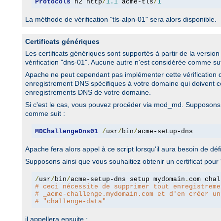
Protocols
 h2 http
/
1.1
 acme-tls
/
1
La méthode de vérification "tls-alpn-01" sera alors disponible.
Certificats génériques
Les certificats génériques sont supportés à partir de la versio
vérification "dns-01". Aucune autre n'est considérée comme su
Apache ne peut cependant pas implémenter cette vérification
enregistrement DNS spécifiques à votre domaine qui doivent co
enregistrements DNS de votre domaine.
Si c'est le cas, vous pouvez procéder via mod_md. Supposons 
comme suit :
MDChallengeDns01
/
usr
/
bin
/
acme-setup-dns
Apache fera alors appel à ce script lorsqu'il aura besoin de dé
Supposons ainsi que vous souhaitiez obtenir un certificat po
/
usr
/
bin
/
acme-setup-dns setup mydomain
.
# ceci nécessite de supprimer tout enregistreme
# _acme-challenge.mydomain.com et d'en créer un
# "challenge-data"
il appellera ensuite :