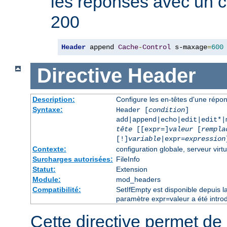
les réponses avec un 
200
Header
 append 
Cache
-
Control
 s-maxage
=
600
Directive
Header
Description:
Configure les en-têtes d'une rép
Syntaxe:
Header [
condition
]
add|append|echo|edit|edit*
tête
[[expr=]
valeur
[
rempla
[!]
variable
|expr=
expression
Contexte:
configuration globale, serveur virtu
Surcharges autorisées:
FileInfo
Statut:
Extension
Module:
mod_headers
Compatibilité:
SetIfEmpty est disponible depuis l
paramètre expr=valeur a été introd
Cette directive permet de