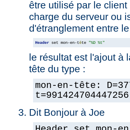
être utilisé par le clien
charge du serveur ou is
d'étranglement entre le 
Header
 set mon-en-t
ê
te 
"%D %t"
le résultat est l'ajout à
tête du type :
mon-en-tête: D=37
t=991424704447256
Dit Bonjour à Joe
Header set mon-en