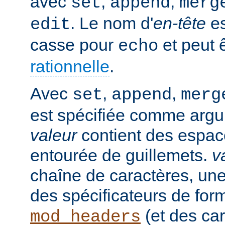
avec
,
,
set
append
merg
. Le nom d'
en-tête
es
edit
casse pour
et peut 
echo
rationnelle
.
Avec
,
,
set
append
merg
est spécifiée comme argu
valeur
contient des espaces
entourée de guillemets.
v
chaîne de caractères, un
des spécificateurs de for
(et des car
mod_headers