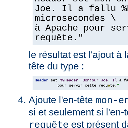
Joe. Il a fallu %
microsecondes \
à Apache pour ser
requête."
le résultat est l'ajout à
tête du type :
Header
 set 
MyHeader
"
Bonjour
Joe
.
Il
 a f
          pour servir cette requ
ê
te
.
"
Ajoute l'en-tête
mon-e
si et seulement si l'en-
est présent d
requête