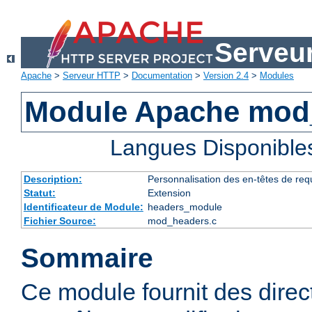
Serveu
Apache
>
Serveur HTTP
>
Documentation
>
Version 2.4
>
Modules
Module Apache mod
Langues Disponible
Description:
Personnalisation des en-têtes de re
Statut:
Extension
Identificateur de Module:
headers_module
Fichier Source:
mod_headers.c
Sommaire
Ce module fournit des direc