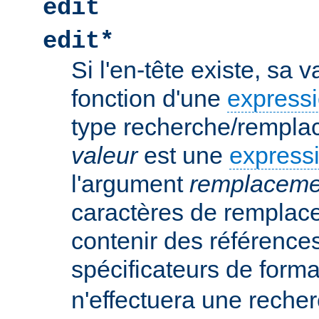
edit
edit*
Si l'en-tête existe, sa 
fonction d'une
expressi
type recherche/rempla
valeur
est une
expressi
l'argument
remplaceme
caractères de remplac
contenir des références
spécificateurs de form
n'effectuera une rech