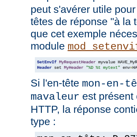
peut s'avérer utile pou
têtes de réponse "à la t
que cet exemple nécess
module
mod_setenvi
SetEnvIf
MyRequestHeader
Header
 set 
MyHeader
"%D %t mytext"
 env
=
H
Si l'en-tête
mon-en-tê
est présent 
mavaleur
HTTP, la réponse conti
type :