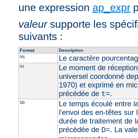
une expression
ap_expr
p
valeur
supporte les spécif
suivants :
Format
Description
Le caractère pourcenta
%%
Le moment de réception
%t
universel coordonné dep
1970) et exprimé en mic
précédée de
.
t=
Le temps écoulé entre la
%D
l'envoi des en-têtes sur l
durée de traitement de l
précédée de
. La val
D=