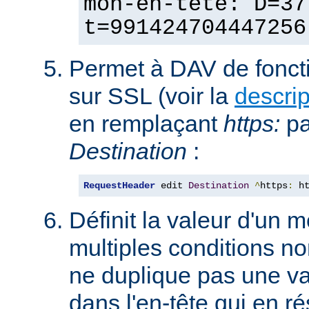
mon-en-tête: D=37
t=991424704447256
Permet à DAV de fonct
sur SSL (voir la
descri
en remplaçant
https:
p
Destination
:
RequestHeader
 edit 
Destination
^
https
:
 h
Définit la valeur d'un
multiples conditions n
ne duplique pas une va
dans l'en-tête qui en ré