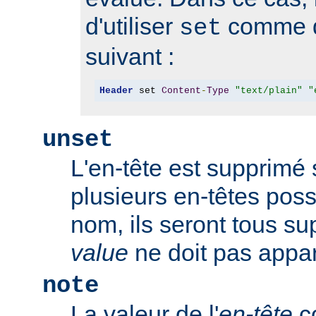
d'utiliser
comme d
set
suivant :
Header
 set 
Content
-
Type
"text/plain"
"
unset
L'en-tête est supprimé s'
plusieurs en-têtes po
nom, ils seront tous s
value
ne doit pas appar
note
La valeur de l'
en-tête
co