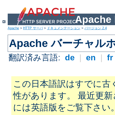
Apach
Apache
>
HTTP サーバ
>
ドキュメンテーション
>
バージョン 2.4
Apache バーチャ
翻訳済み言語:
de
|
en
|
f
この日本語訳はすでに古
性があります。 最近更
には英語版をご覧下さい