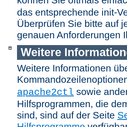
können Sie oftmals einfa
das entsprechende init-Ve
Überprüfen Sie bitte auf j
genauen Anforderungen I
Weitere Informatio
Weitere Informationen üb
Kommandozeilenoptione
sowie ande
apache2ctl
Hilfsprogrammen, die dem
sind, sind auf der Seite
Se
Hilfsprogramme
verfügbar.