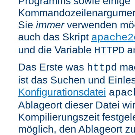
Programms sowie einige
Kommandozeilenargument
Sie
immer
verwenden möc
auch das Skript
apache2
und die Variable
am
HTTPD
Das Erste was
mac
httpd
ist das Suchen und Einle
Konfigurationsdatei
apac
Ablageort dieser Datei wi
Kompilierungszeit festgele
möglich, den Ablageort zu