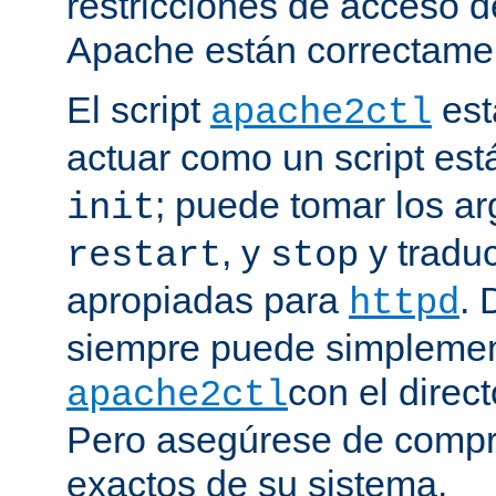
restricciones de acceso d
Apache están correctamen
El script
est
apache2ctl
actuar como un script est
; puede tomar los 
init
, y
y traduc
restart
stop
apropiadas para
. 
httpd
siempre puede simplemen
con el direct
apache2ctl
Pero asegúrese de compro
exactos de su sistema.