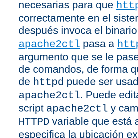
necesarias para que
htt
correctamente en el siste
después invoca el binari
pasa a
apache2ctl
htt
argumento que se le pase 
de comandos, de forma qu
de
puede ser usad
httpd
. Puede edit
apache2ctl
script
y camb
apache2ctl
variable que está a
HTTPD
especifica la ubicación e