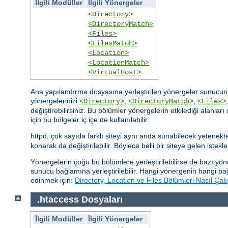
İlgili Modüller
İlgili Yönergeler
<Directory>
<DirectoryMatch>
<Files>
<FilesMatch>
<Location>
<LocationMatch>
<VirtualHost>
Ana yapılandırma dosyasına yerleştirilen yönergeler sunucunu
yönergelerinizi
,
,
<Directory>
<DirectoryMatch>
<Files>
değiştirebilirsiniz. Bu bölümler yönergelerin etkilediği alanla
için bu bölgeler iç içe de kullanılabilir.
httpd, çok sayıda farklı siteyi aynı anda sunabilecek yetenek
konarak da değiştirilebilir. Böylece belli bir siteye gelen istekle
Yönergelerin çoğu bu bölümlere yerleştirilebilirse de bazı y
sunucu bağlamına yerleştirilebilir. Hangi yönergenin hangi ba
edinmek için:
Directory, Location ve Files Bölümleri Nasıl Çalı
.htaccess Dosyaları
İlgili Modüller
İlgili Yönergeler