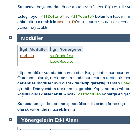
Sunucuyu başlatmadan önce
ile 
apache2ctl configtest
Eşleşmeyen
ve
bölümleri kaldırılm
<IfDefine>
<IfModule>
dökümünü almak için
'nun
seçeneği
mod_info
-DDUMP_CONFIG
yansıtmayacaktır.
Modüller
İlgili Modüller
İlgili Yönergeler
mod_so
<IfModule>
LoadModule
httpd modüler yapıda bir sunucudur. Bu, çekirdek sunucunun sa
Öntanımlı olarak, derleme sırasında sunucunun
temel
bir mod
derlenirse modüller ayrı olarak derlenip gerektiği zaman
Loa
için httpd’nin yeniden derlenmesi gerekir. Yapılandırma yönerg
koşullu olarak eklenebilir. Ancak,
yönergeleri ger
<IfModule>
Sunucunun içinde derlenmiş modüllerin listesini görmek için
-
olarak yüklendiğini görebilirsiniz.
Yönergelerin Etki Alanı