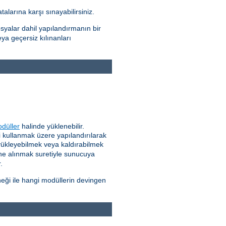
alarına karşı sınayabilirsiniz.
syalar dahil yapılandırmanın bir
eya geçersiz kılınanları
düller
halinde yüklenebilir.
 kullanmak üzere yapılandırılarak
 yükleyebilmek veya kaldırabilmek
ne alınmak suretiyle sunucuya
.
eği ile hangi modüllerin devingen