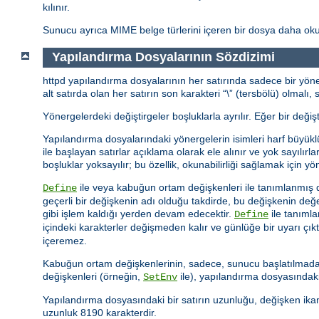
kılınır.
Sunucu ayrıca MIME belge türlerini içeren bir dosya daha oku
Yapılandırma Dosyalarının Sözdizimi
httpd yapılandırma dosyalarının her satırında sadece bir yöner
alt satırda olan her satırın son karakteri “\” (tersbölü) olmal
Yönergelerdeki değiştirgeler boşluklarla ayrılır. Eğer bir değişt
Yapılandırma dosyalarındaki yönergelerin isimleri harf büyükl
ile başlayan satırlar açıklama olarak ele alınır ve yok sayılı
boşluklar yoksayılır; bu özellik, okunabilirliği sağlamak için yön
ile veya kabuğun ortam değişkenleri ile tanımlanmış d
Define
geçerli bir değişkenin adı olduğu takdirde, bu değişkenin d
gibi işlem kaldığı yerden devam edecektir.
ile tanıml
Define
içindeki karakterler değişmeden kalır ve günlüğe bir uyarı çıkt
içeremez.
Kabuğun ortam değişkenlerinin, sadece, sunucu başlatılmadan
değişkenleri (örneğin,
ile), yapılandırma dosyasındaki
SetEnv
Yapılandırma dosyasındaki bir satırın uzunluğu, değişken ikam
uzunluk 8190 karakterdir.