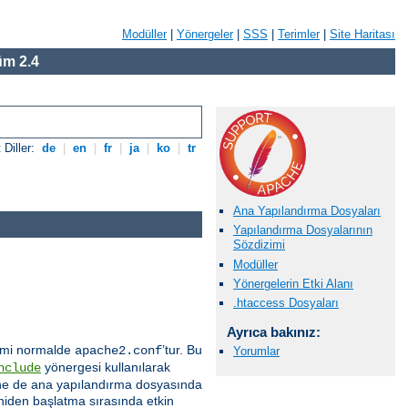
Modüller
|
Yönergeler
|
SSS
|
Terimler
|
Site Haritası
m 2.4
 Diller:
de
|
en
|
fr
|
ja
|
ko
|
tr
Ana Yapılandırma Dosyaları
Yapılandırma Dosyalarının
Sözdizimi
Modüller
Yönergelerin Etki Alanı
.htaccess Dosyaları
Ayrıca bakınız:
 ismi normalde
’tur. Bu
apache2.conf
Yorumlar
yönergesi kullanılarak
nclude
 içine de ana yapılandırma dosyasında
eniden başlatma sırasında etkin