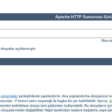
Apache HTTP Sunucusu Sürü
Mevcut
osyalar açıklanmıştır.
a
yönergeler
yerleştirilerek yapılandırılır. Ana yapılandırma dosyasının
sırasında
komut satırı seçeneği ile başka bir yer belirtilebilir. Ayrıca,
-f
I
imleri belirtilirken dosya ismi şablonları kullanılabilir. Bu dosyaların
rma dosyalarındaki değişiklikler httpd tarafından sadece başlatma veya y