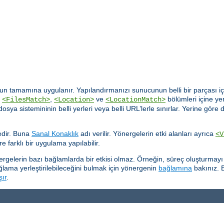
n tamamına uygulanır. Yapılandırmanızı sunucunun belli bir parçası içi
,
,
ve
bölümleri içine yer
<FilesMatch>
<Location>
<LocationMatch>
rı dosya sistemininin belli yerleri veya belli URL’lerle sınırlar. Yerine 
tedir. Buna
Sanal Konaklık
adı verilir. Yönergelerin etki alanları ayrıca
<V
re farklı bir uygulama yapılabilir.
önergelerin bazı bağlamlarda bir etkisi olmaz. Örneğin, süreç oluşturma
ğlama yerleştirilebileceğini bulmak için yönergenin
bağlamına
bakınız. B
şır
.