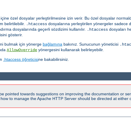
çine özel dosyalar yerleştirilmesine izin verir. Bu özel dosyalar norma
 belirtilebilir.
dosyalarına yerleştirilen yönergeler sadece 
.htaccess
ırma dosyalarında geçerli sözdizimi kullanılır.
dosyaları he
.htaccess
ini gösterir.
ğini bulmak için yönerge
bağlamına
bakınız. Sunucunun yöneticisi
.hta
ında
yönergesini kullanarak belirleyebilir.
AllowOverride
in
.htaccess öğreticisi
ne bakabilirsiniz.
be pointed towards suggestions on improving the documentation or ser
n how to manage the Apache HTTP Server should be directed at either ou