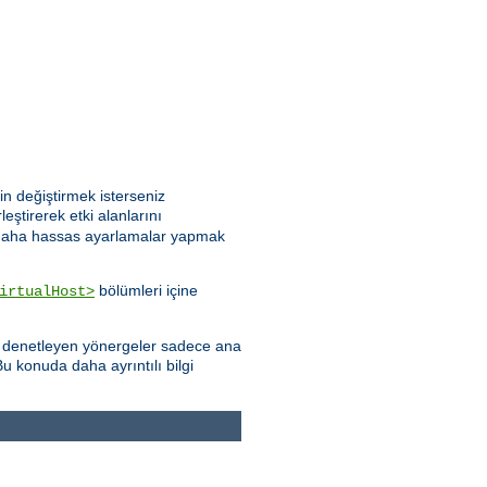
n değiştirmek isterseniz
leştirerek etki alanlarını
göre daha hassas ayarlamalar yapmak
bölümleri içine
irtualHost>
yı denetleyen yönergeler sadece ana
u konuda daha ayrıntılı bilgi