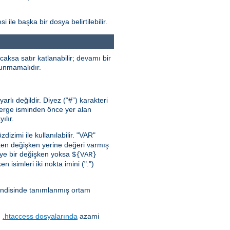
 ile başka bir dosya belirtilebilir.
aksa satır katlanabilir; devamı bir
ulunmamalıdır.
lı değildir. Diyez (“#”) karakteri
önerge isminden önce yer alan
ılır.
zdizimi ile kullanılabilir. "VAR"
ten değişken yerine değeri varmış
iye bir değişken yoksa
${VAR}
n isimleri iki nokta imini (":")
endisinde tanımlanmış ortam
.
.htaccess dosyalarında
azami