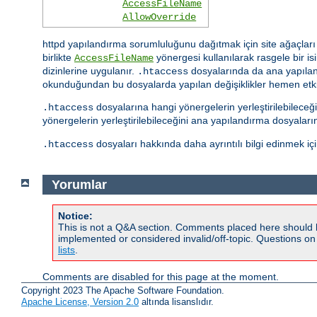
AccessFileName
AllowOverride
httpd yapılandırma sorumluluğunu dağıtmak için site ağaçları i
birlikte
yönergesi kullanılarak rasgele bir isim
AccessFileName
dizinlerine uygulanır.
dosyalarında da ana yapıland
.htaccess
okunduğundan bu dosyalarda yapılan değişiklikler hemen etkis
dosyalarına hangi yönergelerin yerleştirilebilece
.htaccess
yönergelerin yerleştirilebileceğini ana yapılandırma dosyalar
dosyaları hakkında daha ayrıntılı bilgi edinmek iç
.htaccess
Yorumlar
Notice:
This is not a Q&A section. Comments placed here should 
implemented or considered invalid/off-topic. Questions o
lists
.
Comments are disabled for this page at the moment.
Copyright 2023 The Apache Software Foundation.
Apache License, Version 2.0
altında lisanslıdır.