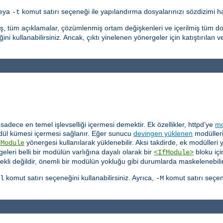
veya
komut satırı seçeneği ile yapılandırma dosyalarınızı sözdizimi hat
-t
ış, tüm açıklamalar, çözümlenmiş ortam değişkenleri ve içerilmiş tüm do
ni kullanabilirsiniz. Ancak, çıktı yinelenen yönergeler için katıştırılan v
dece en temel işlevselliği içermesi demektir. Ek özellikler, httpd’ye
mo
ül kümesi içermesi sağlanır. Eğer sunucu
devingen yüklenen
modülleri
yönergesi kullanılarak yüklenebilir. Aksi takdirde, ek modülleri
dModule
eleri belli bir modülün varlığına dayalı olarak bir
bloku içi
<IfModule>
ekli değildir, önemli bir modülün yokluğu gibi durumlarda maskelenebilir
komut satırı seçeneğini kullanabilirsiniz. Ayrıca,
komut satırı seçen
l
-M