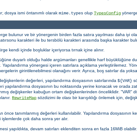
r; dosya ismi öntanımlı olarak
olup
yönergesi
mime.types
TypesConfig
ge bulunur ve bir yönergenin birden fazla satıra yayılması daha iyi olac
ı, satırsonu karakteri ile bu tersbölü karakteri arasında başka karakter b
irge kendi içinde boşluklar içeriyorsa tırnak içine alınır.
üğüne duyarlı olduğu halde argümanları genellikle harf büyüklüğüne duyar
rlar. Yapılandırma yönergesi içeren satırlara açıklama yerleştirilemez. Y
ergelerin girintilenebilmesi olanağını verir. Ayrıca, boş satırlar da yoksay
eğişkenlerin değerleri, yapılandırma dosyasının satırlarında
sö
${VAR}
eğeri yapılandırma dosyasının bu noktasında yerine konacak ve orada za
anmış değişkenler kabuğun ortam değişkenlerinden önceliklidir. "VAR" d
ılanır.
sözdizimi ile olası bir karışıklığı önlemek için, değişke
RewriteMap
 önce tanımlanmış değerleri kullanılabilir. Yapılandırma dosyasının k
 işlemlerde çok daha sonra yer alır.
esi yapıldıkta, devam satırları eklenditen sonra en fazla 16MiB olabilir