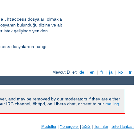
lde
dosyaları olmakla
.htaccess
dosyanın bulunduğu dizine ve alt
r istek gelişinde yeniden
dosyalarına hangi
ccess
Mevcut Diller:
de
|
en
|
fr
|
ja
|
ko
|
tr
ver, and may be removed by our moderators if they are either
r IRC channel, #httpd, on Libera.chat, or sent to our
mailing
Modüller
|
Yönergeler
|
SSS
|
Terimler
|
Site Haritası