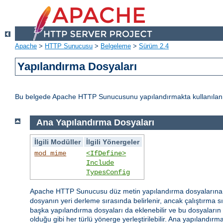
Apache
>
HTTP Sunucusu
>
Belgeleme
>
Sürüm 2.4
Yapılandırma Dosyaları
Bu belgede Apache HTTP Sunucusunu yapılandırmakta kullanılan d
Ana Yapılandırma Dosyaları
İlgili Modüller
İlgili Yönergeler
mod_mime
<IfDefine>
Include
TypesConfig
Apache HTTP Sunucusu düz metin yapılandırma dosyaların
dosyanın yeri derleme sırasında belirlenir, ancak çalıştırma 
başka yapılandırma dosyaları da eklenebilir ve bu dosyaların is
olduğu gibi her türlü yönerge yerleştirilebilir. Ana yapılandı