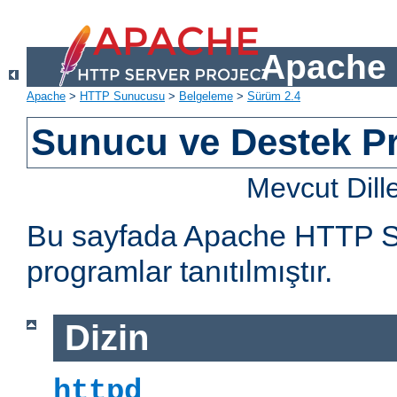
Apache 
Apache
>
HTTP Sunucusu
>
Belgeleme
>
Sürüm 2.4
Sunucu ve Destek Pr
Mevcut Dill
Bu sayfada Apache HTTP Sun
programlar tanıtılmıştır.
Dizin
httpd