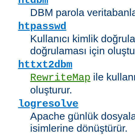
htdbm
DBM parola veritabanlar
htpasswd
Kullanıcı kimlik doğrul
doğrulaması için oluştu
httxt2dbm
ile kulla
RewriteMap
oluşturur.
logresolve
Apache günlük dosyalar
isimlerine dönüştürür.