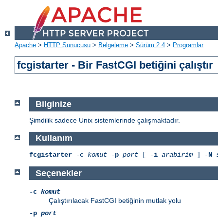
Apache
>
HTTP Sunucusu
>
Belgeleme
>
Sürüm 2.4
>
Programlar
fcgistarter - Bir FastCGI betiğini çalıştır
Bilginize
Şimdilik sadece Unix sistemlerinde çalışmaktadır.
Kullanım
fcgistarter
-
c
komut
-
p
port
[ -
i
arabirim
] -
N
Seçenekler
-c
komut
Çalıştırılacak FastCGI betiğinin mutlak yolu
-p
port