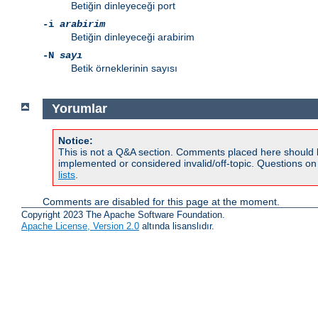
Betiğin dinleyeceği port
-i
arabirim
Betiğin dinleyeceği arabirim
-N
sayı
Betik örneklerinin sayısı
Yorumlar
Notice:
This is not a Q&A section. Comments placed here should 
implemented or considered invalid/off-topic. Questions o
lists
.
Comments are disabled for this page at the moment.
Copyright 2023 The Apache Software Foundation.
Apache License, Version 2.0
altında lisanslıdır.