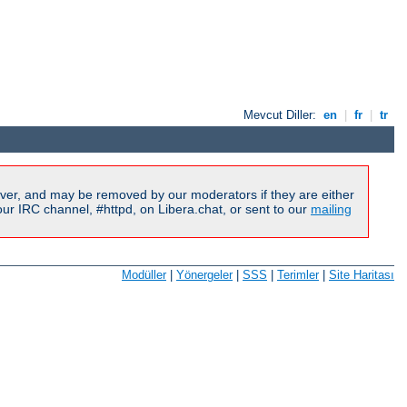
Mevcut Diller:
en
|
fr
|
tr
ver, and may be removed by our moderators if they are either
r IRC channel, #httpd, on Libera.chat, or sent to our
mailing
Modüller
|
Yönergeler
|
SSS
|
Terimler
|
Site Haritası