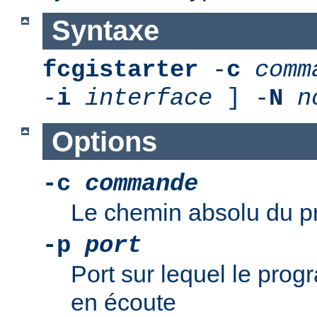
Syntaxe
fcgistarter
-
c
comm
-
i
interface
] -
N
n
Options
-c
commande
Le chemin absolu du 
-p
port
Port sur lequel le pro
en écoute