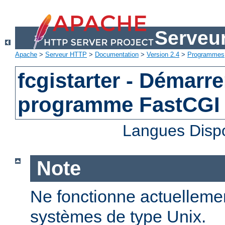
Serveu
Apache
>
Serveur HTTP
>
Documentation
>
Version 2.4
>
Programmes
fcgistarter - Démarre
programme FastCGI
Langues Disp
Note
Ne fonctionne actuellemen
systèmes de type Unix.