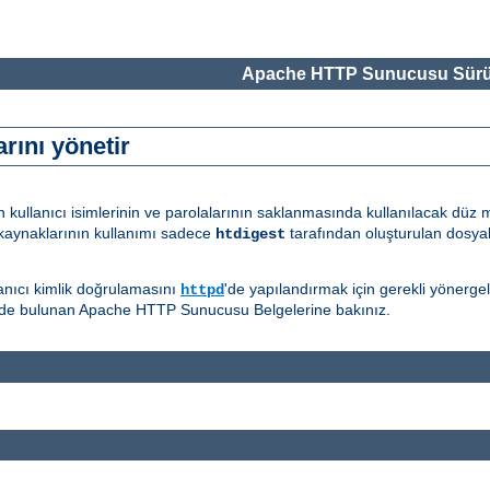
Apache HTTP Sunucusu Sürü
rını yönetir
in kullanıcı isimlerinin ve parolalarının saklanmasında kullanılacak düz
kaynaklarının kullanımı sadece
tarafından oluşturulan dosyala
htdigest
llanıcı kimlik doğrulamasını
'de yapılandırmak için gerekli yönergeler
httpd
de bulunan Apache HTTP Sunucusu Belgelerine bakınız.