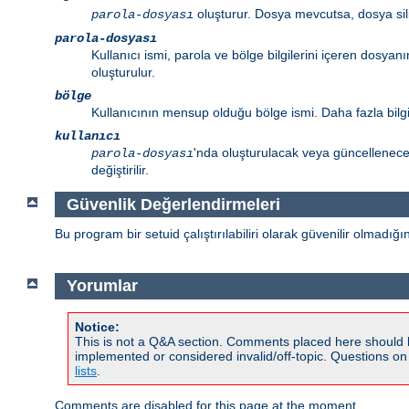
oluşturur. Dosya mevcutsa, dosya sili
parola-dosyası
parola-dosyası
Kullanıcı ismi, parola ve bölge bilgilerini içeren dosyanı
oluşturulur.
bölge
Kullanıcının mensup olduğu bölge ismi. Daha fazla bilgi
kullanıcı
'nda oluşturulacak veya güncellenecek
parola-dosyası
değiştirilir.
Güvenlik Değerlendirmeleri
Bu program bir setuid çalıştırılabiliri olarak güvenilir olmadığ
Yorumlar
Notice:
This is not a Q&A section. Comments placed here should 
implemented or considered invalid/off-topic. Questions o
lists
.
Comments are disabled for this page at the moment.