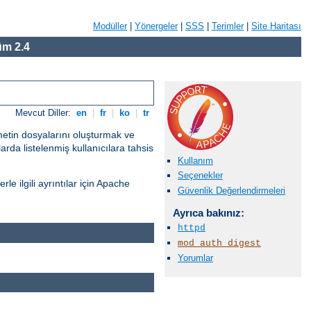
Modüller
|
Yönergeler
|
SSS
|
Terimler
|
Site Haritası
m 2.4
Mevcut Diller:
en
|
fr
|
ko
|
tr
 metin dosyalarını oluşturmak ve
rda listelenmiş kullanıcılara tahsis
Kullanım
Seçenekler
le ilgili ayrıntılar için Apache
Güvenlik Değerlendirmeleri
Ayrıca bakınız:
httpd
mod_auth_digest
Yorumlar