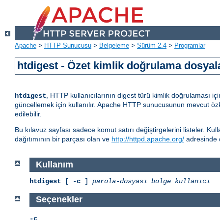
Apache
>
HTTP Sunucusu
>
Belgeleme
>
Sürüm 2.4
>
Programlar
htdigest - Özet kimlik doğrulama dosyala
, HTTP kullanıcılarının digest türü kimlik doğrulaması iç
htdigest
güncellemek için kullanılır. Apache HTTP sunucusunun mevcut öz
edilebilir.
Bu kılavuz sayfası sadece komut satırı değiştirgelerini listeler. Ku
dağıtımının bir parçası olan ve
http://httpd.apache.org/
adresinde 
Kullanım
htdigest
[ -
c
]
parola-dosyası
bölge
kullanıcı
Seçenekler
-c