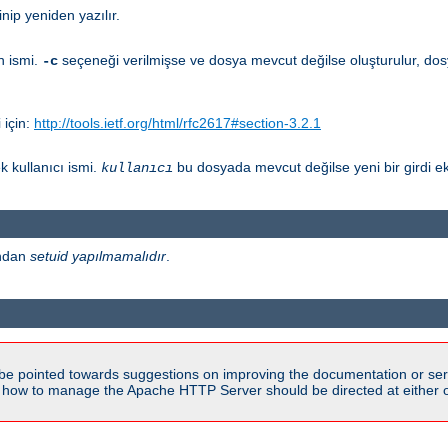
nip yeniden yazılır.
n ismi.
seçeneği verilmişse ve dosya mevcut değilse oluşturulur, dos
-c
 için:
http://tools.ietf.org/html/rfc2617#section-3.2.1
 kullanıcı ismi.
bu dosyada mevcut değilse yeni bir girdi ek
kullanıcı
ından
setuid yapılmamalıdır
.
be pointed towards suggestions on improving the documentation or ser
n how to manage the Apache HTTP Server should be directed at either ou