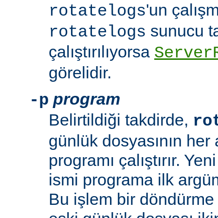
'un çalışm
rotatelogs
sunucu t
rotatelogs
çalıştırılıyorsa
Server
görelidir.
program
-p
Belirtildiği takdirde,
ro
günlük dosyasının her aç
programı çalıştırır. Yen
ismi programa ilk argüm
Bu işlem bir döndürme 