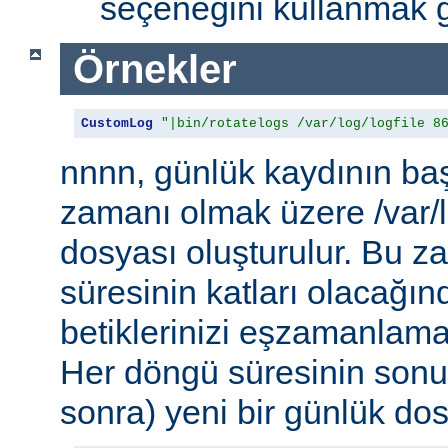
seçeneğini kullanmak g
Örnekler
CustomLog
"|bin/rotatelogs /var/log/logfile 8
nnnn, günlük kaydının baş
zamanı olmak üzere /var/l
dosyası oluşturulur. Bu 
süresinin katları olacağı
betiklerinizi eşzamanlamak
Her döngü süresinin sonu
sonra) yeni bir günlük dosy