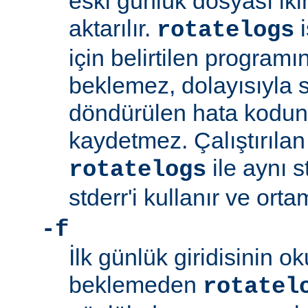
eski günlük dosyası ik
aktarılır.
i
rotatelogs
için belirtilen program
beklemez, dolayısıyla
döndürülen hata kodu
kaydetmez. Çalıştırıla
ile aynı s
rotatelogs
stderr'i kullanır ve orta
-f
İlk günlük giridisinin 
beklemeden
rotatel