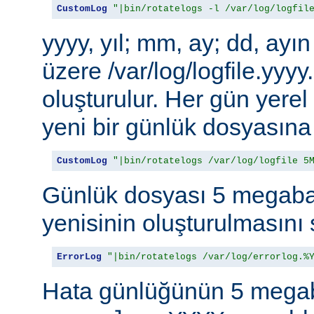
CustomLog
"|bin/rotatelogs -l /var/log/logfil
yyyy, yıl; mm, ay; dd, ayı
üzere /var/log/logfile.yy
oluşturulur. Her gün yere
yeni bir günlük dosyasına 
CustomLog
"|bin/rotatelogs /var/log/logfile 5
Günlük dosyası 5 megabay
yenisinin oluşturulmasını 
ErrorLog
"|bin/rotatelogs /var/log/errorlog.%
Hata günlüğünün 5 megab