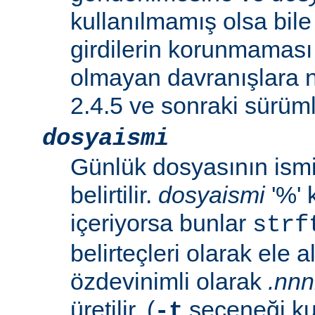
kullanılmamış olsa bil
girdilerin korunmaması 
olmayan davranışlara n
2.4.5 ve sonraki sürümle
dosyaismi
Günlük dosyasının ismi 
belirtilir.
dosyaismi
'%' 
içeriyorsa bunlar
strf
belirteçleri olarak ele al
özdevinimli olarak
.nn
üretilir. (
seçeneği ku
-t