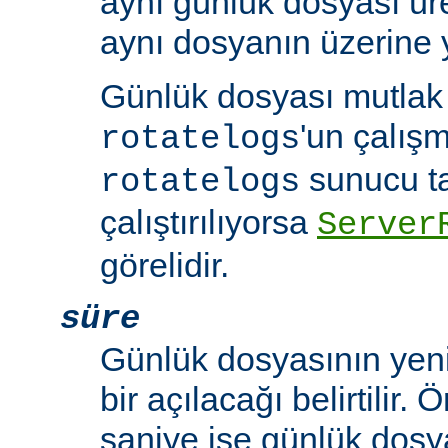
aynı günlük dosyası üre
aynı dosyanın üzerine y
Günlük dosyası mutlak b
'un çalışm
rotatelogs
sunucu t
rotatelogs
çalıştırılıyorsa
Server
görelidir.
süre
Günlük dosyasının yeni
bir açılacağı belirtilir.
saniye ise günlük dosy