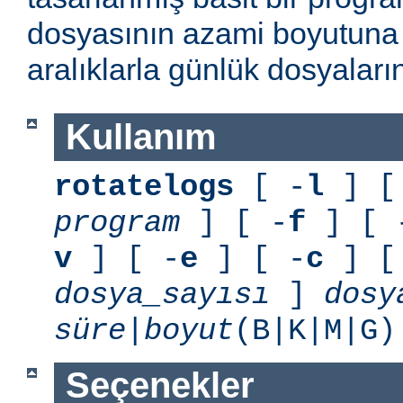
dosyasının azami boyutuna 
aralıklarla günlük dosyaları
Kullanım
rotatelogs
[ -
l
] [
program
] [ -
f
] [ 
v
] [ -
e
] [ -
c
] [
dosya_sayısı
]
dosy
süre
|
boyut
(B|K|M|G
Seçenekler