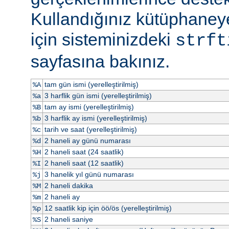
Kullandığınız kütüphaneye
için sisteminizdeki
strft
sayfasına bakınız.
tam gün ismi (yerelleştirilmiş)
%A
3 harflik gün ismi (yerelleştirilmiş)
%a
tam ay ismi (yerelleştirilmiş)
%B
3 harflik ay ismi (yerelleştirilmiş)
%b
tarih ve saat (yerelleştirilmiş)
%c
2 haneli ay günü numarası
%d
2 haneli saat (24 saatlik)
%H
2 haneli saat (12 saatlik)
%I
3 hanelik yıl günü numarası
%j
2 haneli dakika
%M
2 haneli ay
%m
12 saatlik kip için öö/ös (yerelleştirilmiş)
%p
2 haneli saniye
%S