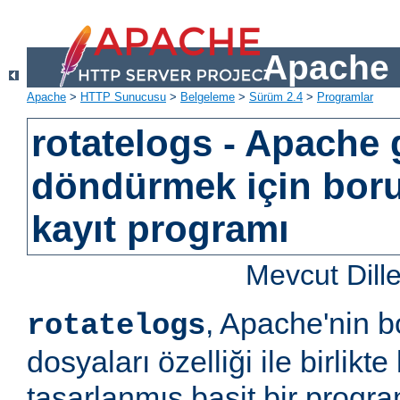
Apache 
Apache
>
HTTP Sunucusu
>
Belgeleme
>
Sürüm 2.4
>
Programlar
rotatelogs - Apache 
döndürmek için bor
kayıt programı
Mevcut Dill
, Apache'nin b
rotatelogs
dosyaları özelliği ile birlikt
tasarlanmış basit bir progr