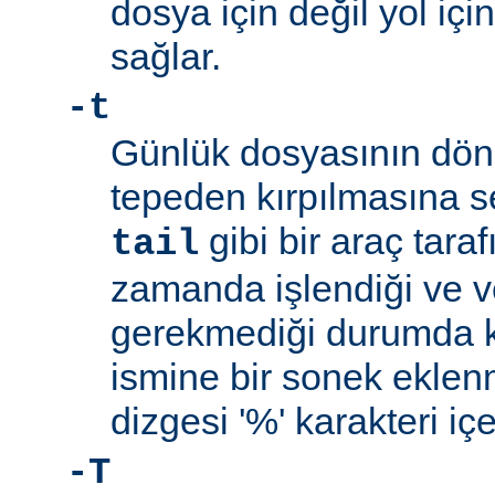
dosya için değil yol içi
sağlar.
-t
Günlük dosyasının dön
tepeden kırpılmasına s
gibi bir araç tara
tail
zamanda işlendiği ve v
gerekmediği durumda ku
ismine bir sonek ekle
dizgesi '%' karakteri iç
-T