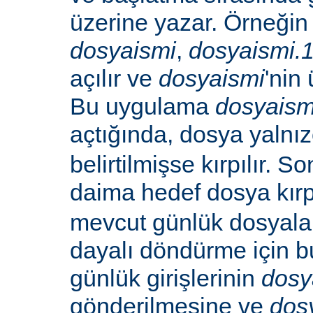
üzerine yazar. Örneğin -
dosyaismi
,
dosyaismi.
açılır ve
dosyaismi
'nin 
Bu uygulama
dosyaism
açtığında, dosya yalnı
belirtilmişse kırpılır. S
daima hedef dosya kırp
mevcut günlük dosyala
dayalı döndürme için b
günlük girişlerinin
dosy
gönderilmesine ve
dos