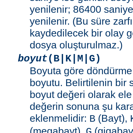
yenilenir; 86400 saniye
yenilenir. (Bu süre zar
kaydedilecek bir olay
dosya oluşturulmaz.)
boyut
(B|K|M|G)
Boyuta göre döndürme 
boyutu. Belirtilenin bir 
boyut değeri olarak ele
değerin sonuna şu kara
eklenmelidir:
(Bayt),
B
(megabayt),
(gigabayt
G