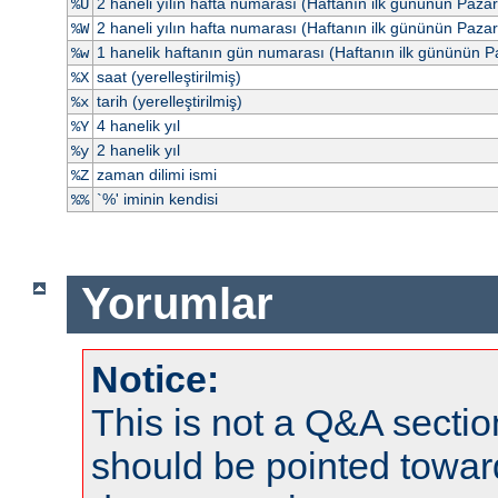
2 haneli yılın hafta numarası (Haftanın ilk gününün Paza
%U
2 haneli yılın hafta numarası (Haftanın ilk gününün Pazar
%W
1 hanelik haftanın gün numarası (Haftanın ilk gününün P
%w
saat (yerelleştirilmiş)
%X
tarih (yerelleştirilmiş)
%x
4 hanelik yıl
%Y
2 hanelik yıl
%y
zaman dilimi ismi
%Z
`%' iminin kendisi
%%
Yorumlar
Notice:
This is not a Q&A sect
should be pointed towar