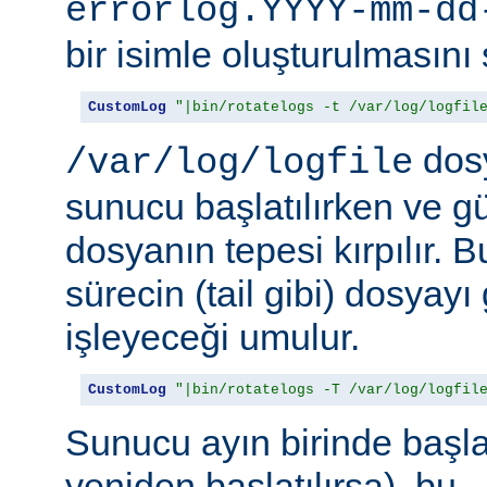
errorlog.YYYY-mm-dd
bir isimle oluşturulmasını 
CustomLog
"|bin/rotatelogs -t /var/log/logfil
dosy
/var/log/logfile
sunucu başlatılırken ve g
dosyanın tepesi kırpılır. 
sürecin (tail gibi) dosyay
işleyeceği umulur.
CustomLog
"|bin/rotatelogs -T /var/log/logfil
Sunucu ayın birinde başlat
yeniden başlatılırsa), bu,