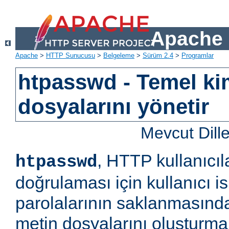
Apache 
Apache
>
HTTP Sunucusu
>
Belgeleme
>
Sürüm 2.4
>
Programlar
htpasswd - Temel ki
dosyalarını yönetir
Mevcut Dill
, HTTP kullanıcıl
htpasswd
doğrulaması için kullanıcı is
parolalarının saklanmasında
metin dosyalarını oluşturm