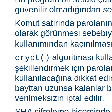
güvenilir olmadığından
se
Komut satırında parolanı
olarak görünmesi sebebi
kullanımından kaçınılması
algoritması kulla
crypt()
şekillendirmek için parolan
kullanılacağına dikkat edi
bayttan uzunsa kalanlar bi
verilmeksizin iptal edilir.
SHA şifreleme biçeminde 