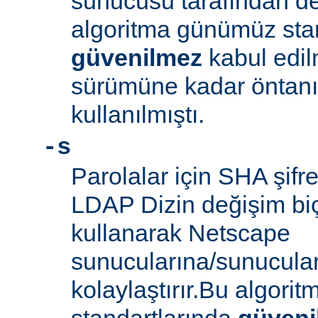
sunucusu tarafından d
algoritma günümüz sta
güvenilmez
kabul edil
sürümüne kadar öntanım
kullanılmıştı.
-s
Parolalar için SHA şifre
LDAP Dizin değişim biçe
kullanarak Netscape
sunucularına/sunucula
kolaylaştırır.Bu algor