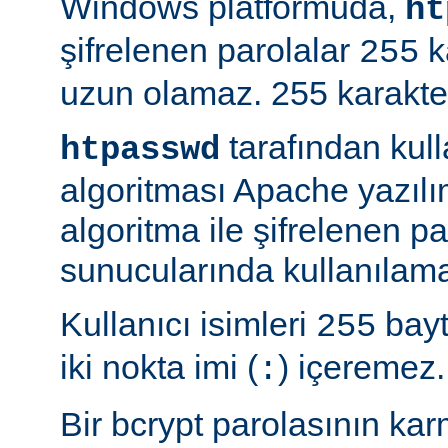
Windows platformuda,
ht
şifrelenen parolalar
k
255
uzun olamaz. 255 karakterd
tarafından kul
htpasswd
algoritması Apache yazılı
algoritma ile şifrelenen 
sunucularında kullanılama
Kullanıcı isimleri
bayt
255
iki nokta imi (
) içeremez.
:
Bir bcrypt parolasının ka