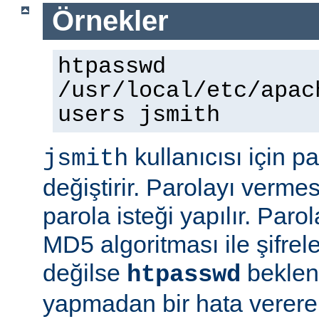
Örnekler
htpasswd
/usr/local/etc/apac
users jsmith
kullanıcısı için p
jsmith
değiştirir. Parolayı vermes
parola isteği yapılır. Paro
MD5 algoritması ile şifre
değilse
beklene
htpasswd
yapmadan bir hata vererek