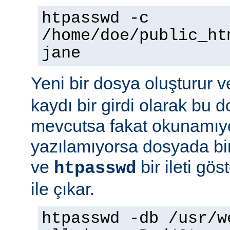
htpasswd -c
/home/doe/public_ht
jane
Yeni bir dosya oluşturur v
kaydı bir girdi olarak bu
mevcutsa fakat okunamıy
yazılamıyorsa dosyada bir
ve
bir ileti gö
htpasswd
ile çıkar.
htpasswd -db /usr/w