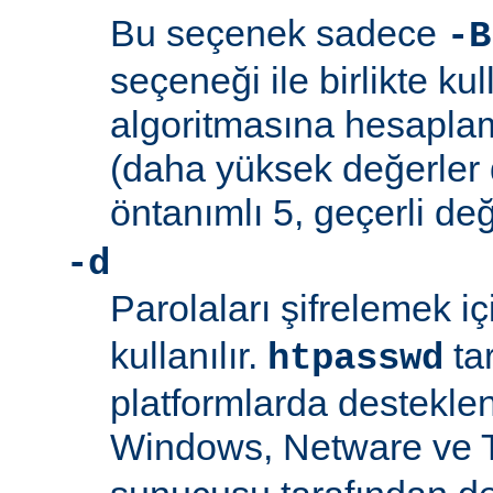
Bu seçenek sadece
-B
seçeneği ile birlikte kul
algoritmasına hesaplama
(daha yüksek değerler 
öntanımlı 5, geçerli değ
-d
Parolaları şifrelemek i
kullanılır.
ta
htpasswd
platformlarda desteklen
Windows, Netware ve 