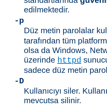
standartlarında
güveni
edilmektedir.
-p
Düz metin parolalar kull
tarafından tüm platform
olsa da Windows, Net
üzerinde
sunucu
httpd
sadece düz metin parola
-D
Kullanıcıyı siler. Kullan
mevcutsa silinir.