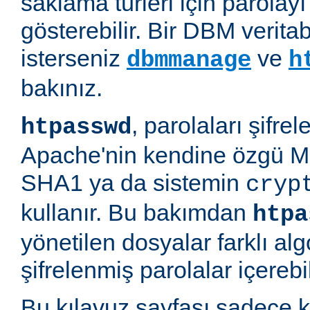
saklama türleri için parolayı 
gösterebilir. Bir DBM verit
isterseniz
ve
dbmmanage
h
bakınız.
, parolaları şifre
htpasswd
Apache'nin kendine özgü M
SHA1 ya da sistemin
cryp
kullanır. Bu bakımdan
htpa
yönetilen dosyalar farklı alg
şifrelenmiş parolalar içerebil
Bu kılavuz sayfası sadece k