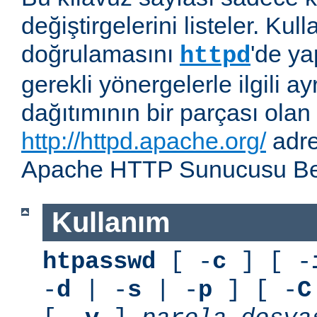
değiştirgelerini listeler. Kull
doğrulamasını
'de ya
httpd
gerekli yönergelerle ilgili ay
dağıtımının bir parçası olan
http://httpd.apache.org/
adre
Apache HTTP Sunucusu Belg
Kullanım
htpasswd
[ -
c
] [ -
-
d
| -
s
| -
p
] [ -
C