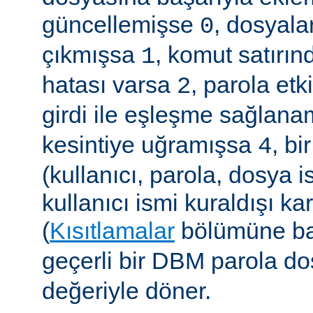
güncellemişse
, dosyala
0
çıkmışsa
, komut satırın
1
hatası varsa
, parola etk
2
girdi ile eşleşme sağla
kesintiye uğramışsa
, b
4
(kullanıcı, parola, dosya 
kullanıcı ismi kuraldışı ka
(
Kısıtlamalar
bölümüne ba
geçerli bir DBM parola d
değeriyle döner.