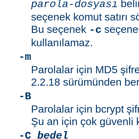
beli
parola-dosyası
seçenek komut satırı söz
Bu seçenek
seçeneği
-c
kullanılamaz.
-m
Parolalar için MD5 şifre
2.2.18 sürümünden beri
-B
Parolalar için bcrypt şif
Şu an için çok güvenli 
-C
bedel