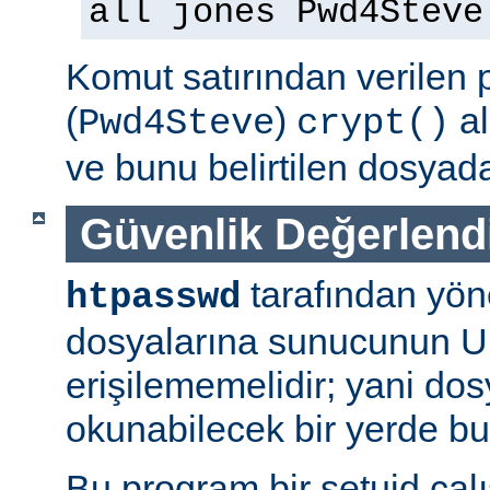
all jones Pwd4Steve
Komut satırından verilen 
(
)
al
Pwd4Steve
crypt()
ve bunu belirtilen dosyada
Güvenlik Değerlend
tarafından yön
htpasswd
dosyalarına sunucunun U
erişilememelidir; yani dosy
okunabilecek bir yerde b
Bu program bir setuid çalışt