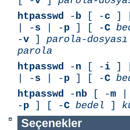
[ -
v
]
parola-dosya
htpasswd
-
b
[ -
c
] 
| -
s
| -
p
] [ -
C
be
-
v
]
parola-dosyası
parola
htpasswd
-
n
[ -
i
] 
| -
s
| -
p
] [ -
C
be
htpasswd
-
nb
[ -
m
|
-
p
] [ -
C
bedel
]
k
Seçenekler