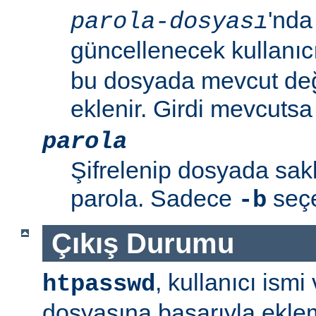
'nda
parola-dosyası
güncellenecek kullanıc
bu dosyada mevcut değil
eklenir. Girdi mevcutsa p
parola
Şifrelenip dosyada sa
parola. Sadece
seçen
-b
Çıkış Durumu
, kullanıcı ism
htpasswd
dosyasına başarıyla ekle