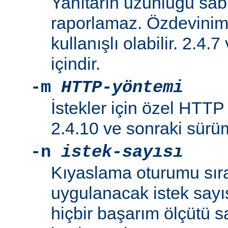
Yanıtarın uzunluğu sabi
raporlamaz. Özdeviniml
kullanışlı olabilir. 2.4.
içindir.
-m
HTTP-yöntemi
İstekler için özel HTTP y
2.4.10 ve sonraki sürüml
-n
istek-sayısı
Kıyaslama oturumu sır
uygulanacak istek sayıs
hiçbir başarım ölçütü 