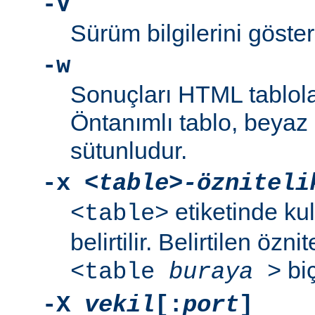
-V
Sürüm bilgilerini gösteri
-w
Sonuçları HTML tablola
Öntanımlı tablo, beyaz a
sütunludur.
-x
<table>-özniteli
etiketinde kul
<table>
belirtilir. Belirtilen özni
biç
<table
buraya
>
-X
vekil
[:
port
]