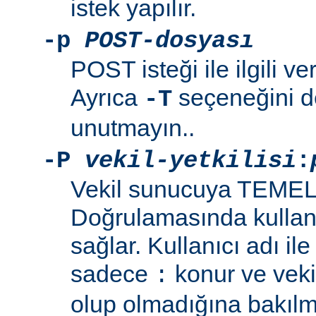
istek yapılır.
-p
POST-dosyası
POST isteği ile ilgili ve
Ayrıca
seçeneğini de
-T
unutmayın..
-P
vekil-yetkilisi
:
Vekil sunucuya TEMEL
Doğrulamasında kullanı
sağlar. Kullanıcı adı il
sadece
konur ve vekil
:
olup olmadığına bakılma