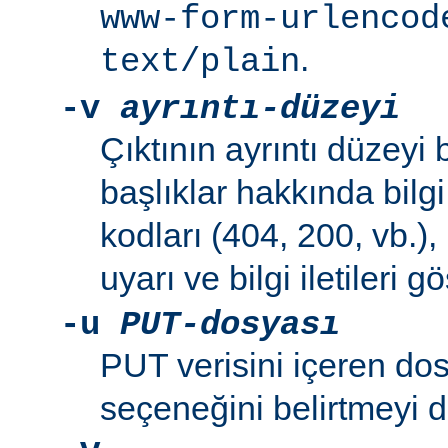
www-form-urlencod
.
text/plain
-v
ayrıntı-düzeyi
Çıktının ayrıntı düzeyi be
başlıklar hakkında bilg
kodları (404, 200, vb.),
uyarı ve bilgi iletileri gös
-u
PUT-dosyası
PUT verisini içeren do
seçeneğini belirtmeyi 