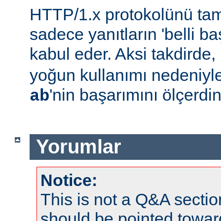
HTTP/1.x protokolünü t
sadece yanıtların 'belli baş
kabul eder. Aksi takdirde,
yoğun kullanımı nedeniyl
'nin başarımını ölçerdin
ab
Yorumlar
Notice:
This is not a Q&A sect
should be pointed towar