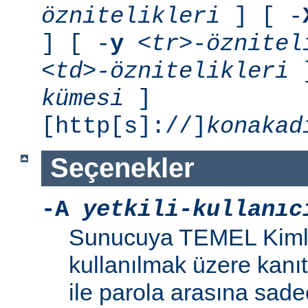
öznitelikleri
] [ -
] [ -
y
<tr>-öznitel
<td>-öznitelikleri
]
kümesi
]
[http[s]://]
konakad
Seçenekler
-A
yetkili-kullanıc
Sunucuya TEMEL Kiml
kullanılmak üzere kanıt 
ile parola arasına sad