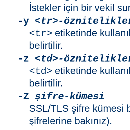
İstekler için bir vekil su
-y
<tr>-öznitelikle
etiketinde kullanı
<tr>
belirtilir.
-z
<td>-öznitelikle
etiketinde kullanı
<td>
belirtilir.
-Z
şifre-kümesi
SSL/TLS şifre kümesi bel
şifrelerine bakınız).