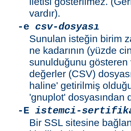
iletisi gösterilmez. (Ge
vardır).
-e
csv-dosyası
Sunulan isteğin birim 
ne kadarının (yüzde ci
sunulduğunu gösteren v
değerler (CSV) dosyası
haline' getirilmiş oldu
'gnuplot' dosyasından d
-E
istemci-sertifik
Bir SSL sitesine bağlan