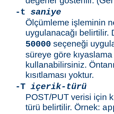
değerler gösterilir. (Ge
-t
saniye
Ölçümleme işleminin n
uygulanacağı belirtilir.
seçeneği uygulan
50000
süreye göre kıyaslam
kullanabilirsiniz. Öntan
kısıtlaması yoktur.
-T
içerik-türü
POST/PUT verisi için ku
türü belirtilir. Örnek:
ap