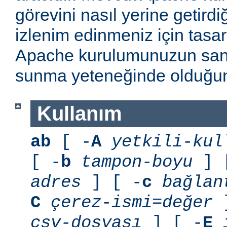
görevini nasıl yerine getirdi
izlenim edinmeniz için tasarl
Apache kurulumunuzun sani
sunma yeteneğinde olduğunu
Kullanım
ab
[ -
A
yetkili-kul
[ -
b
tampon-boyu
] 
adres
] [ -
c
bağlan
C
çerez-ismi=değer
]
csv-dosyası
] [ -
E