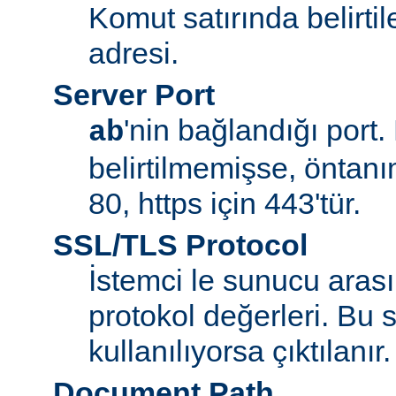
Komut satırında belirt
adresi.
Server Port
'nin bağlandığı port.
ab
belirtilmemişse, öntanım
80, https için 443'tür.
SSL/TLS Protocol
İstemci le sunucu aras
protokol değerleri. Bu
kullanılıyorsa çıktılanır.
Document Path