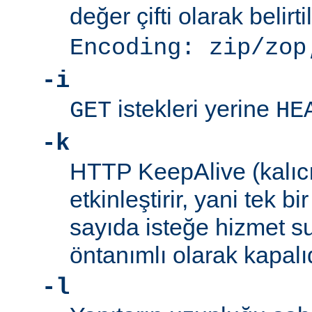
değer çifti olarak belirti
Encoding: zip/zop
-i
istekleri yerine
GET
HE
-k
HTTP KeepAlive (kalıcı 
etkinleştirir, yani tek b
sayıda isteğe hizmet sun
öntanımlı olarak kapalıd
-l