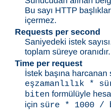
Sunucudan alınan belge
Bu sayı HTTP başlıkları
içermez.
Requests per second
Saniyedeki istek sayısı.
toplam süreye oranıdır.
Time per request
İstek başına harcanan s
eşzamanlılık * sü
formülüyle hesap
biten
için
süre * 1000 / 