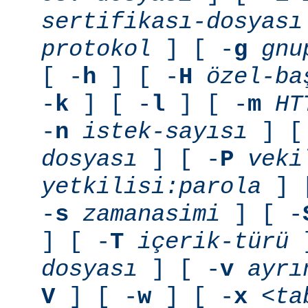
sertifikası-dosyası
protokol
] [ -
g
gnu
[ -
h
] [ -
H
özel-ba
-
k
] [ -
l
] [ -
m
HT
-
n
istek-sayısı
] [
dosyası
] [ -
P
veki
yetkilisi:parola
] 
-
s
zamanasimi
] [ -
] [ -
T
içerik-türü
]
dosyası
] [ -
v
ayrı
V
] [ -
w
] [ -
x
<ta