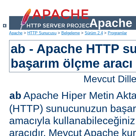
Apache 
Apache
>
HTTP Sunucusu
>
Belgeleme
>
Sürüm 2.4
>
Programlar
ab - Apache HTTP s
başarım ölçme aracı
Mevcut Dill
Apache Hiper Metin Akta
ab
(HTTP) sunucunuzun başar
amacıyla kullanabileceğiniz
aracıdır. Mevcut Apache k