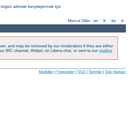
özgün adresle karşılaştırmak için
Mevcut Diller:
en
|
fr
|
ko
|
tr
ver, and may be removed by our moderators if they are either
r IRC channel, #httpd, on Libera.chat, or sent to our
mailing
Modüller
|
Yönergeler
|
SSS
|
Terimler
|
Site Haritası