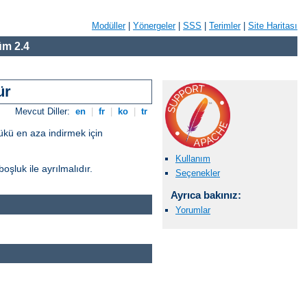
Modüller
|
Yönergeler
|
SSS
|
Terimler
|
Site Haritası
m 2.4
ür
Mevcut Diller:
en
|
fr
|
ko
|
tr
yükü en aza indirmek için
Kullanım
oşluk ile ayrılmalıdır.
Seçenekler
Ayrıca bakınız:
Yorumlar