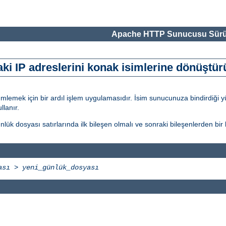
Apache HTTP Sunucusu Sürü
ki IP adreslerini konak isimlerine dönüştür
ümlemek için bir ardıl işlem uygulamasıdır. İsim sunucunuza bindirdiği 
lanır.
ük dosyası satırlarında ilk bileşen olmalı ve sonraki bileşenlerden bir b
ası
>
yeni_günlük_dosyası