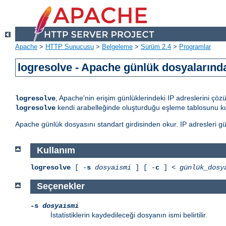
Apache
>
HTTP Sunucusu
>
Belgeleme
>
Sürüm 2.4
>
Programlar
logresolve - Apache günlük dosyalarında
, Apache'nin erişim günlüklerindeki IP adreslerini çöz
logresolve
kendi arabelleğinde oluşturduğu eşleme tablosunu kul
logresolve
Apache günlük dosyasını standart girdisinden okur. IP adresleri günl
Kullanım
logresolve
[ -
s
dosyaismi
] [ -
c
] <
günlük_dosy
Seçenekler
-s
dosyaismi
İstatistiklerin kaydedileceği dosyanın ismi belirtilir.