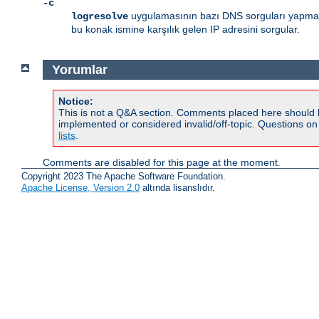
-c
uygulamasının bazı DNS sorguları yapmasın
logresolve
bu konak ismine karşılık gelen IP adresini sorgular.
Yorumlar
Notice:
This is not a Q&A section. Comments placed here should 
implemented or considered invalid/off-topic. Questions o
lists
.
Comments are disabled for this page at the moment.
Copyright 2023 The Apache Software Foundation.
Apache License, Version 2.0
altında lisanslıdır.