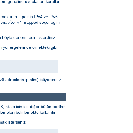
stem geneline uygulanan kurallar
nmaktır.
’nin IPv4 ve IPv6
httpd
seçeneğini
-enable-v4-mapped
n böyle derlenmesini isterdiniz.
yönergelerinde örnekteki gibi
n
 adreslerin iptalini) istiyorsanız
43,
için ise diğer bütün portlar
http
meleri belirlemekte kullanılır.
mak isterseniz: