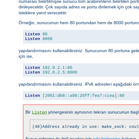
numarası belirtilmişse sunucu tüm arabirimlerin belirtilen portun
dinleyecektir. Çok sayıda adres ve portu dinlemek için çok s
isteklere yanıt verecektir.
Örneğin, sunucunun hem 80 portundan hem de 8000 portundan
Listen
80
Listen
8000
yapılandırmasını kullanabilirsiniz. Sunucunun 80 portuna gele
için ise,
Listen
192.0
.
2.1
:
80
Listen
192.0
.
2.5
:
8000
yapılandırmasını kullanabilirsiniz. IPv6 adresleri aşağıdaki örnek
Listen
[
2001:db8::a00:20ff:fea7:ccea
]:
80
Bir
yönergesinin aynısının tekrarı sunucunun başla
Listen
(48)Address already in use: make_sock: coul
Sorun giderme ile ilgili ipuçları için
wiki belgesine
bakınız.