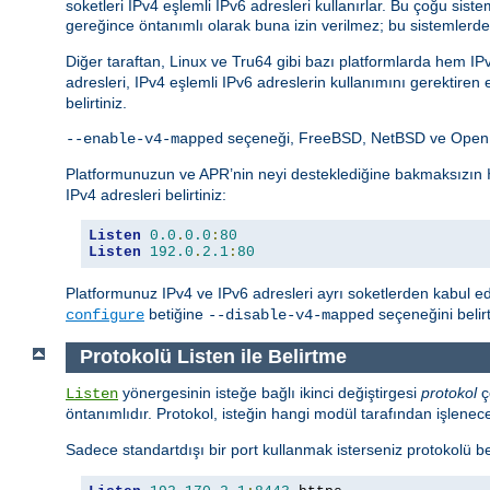
soketleri IPv4 eşlemli IPv6 adresleri kullanırlar. Bu çoğu 
gereğince öntanımlı olarak buna izin verilmez; bu sistemlerde
Diğer taraftan, Linux ve Tru64 gibi bazı platformlarda hem I
adresleri, IPv4 eşlemli IPv6 adreslerin kullanımını gerektiren
belirtiniz.
seçeneği, FreeBSD, NetBSD ve OpenBS
--enable-v4-mapped
Platformunuzun ve APR’nin neyi desteklediğine bakmaksızın
IPv4 adresleri belirtiniz:
Listen
0.0
.
0.0
:
80
Listen
192.0
.
2.1
:
80
Platformunuz IPv4 ve IPv6 adresleri ayrı soketlerden kabul e
betiğine
seçeneğini beli
configure
--disable-v4-mapped
Protokolü Listen ile Belirtme
yönergesinin isteğe bağlı ikinci değiştirgesi
protokol
ç
Listen
öntanımlıdır. Protokol, isteğin hangi modül tarafından işlenec
Sadece standartdışı bir port kullanmak isterseniz protokolü be