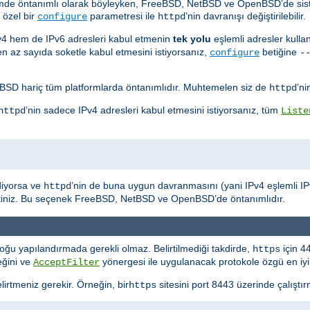
sistemde öntanımlı olarak böyleyken, FreeBSD, NetBSD ve OpenBSD’de si
 özel bir
parametresi ile
’nin davranışı değiştirilebilir.
configure
httpd
Pv4 hem de IPv6 adresleri kabul etmenin
tek yolu
eşlemli adresler kulla
 en az sayıda soketle kabul etmesini istiyorsanız,
betiğine
configure
-
D hariç tüm platformlarda öntanımlıdır. Muhtemelen siz de
’ni
httpd
’nin sadece IPv4 adresleri kabul etmesini istiyorsanız, tüm
httpd
Liste
diyorsa ve
’nin de buna uygun davranmasını (yani IPv4 eşlemli IPv6
httpd
rtiniz. Bu seçenek FreeBSD, NetBSD ve OpenBSD’de öntanımlıdır.
oğu yapılandırmada gerekli olmaz. Belirtilmediği takdirde,
için 4
https
eğini ve
yönergesi ile uygulanacak protokole özgü en iyile
AcceptFilter
lirtmeniz gerekir. Örneğin, bir
sitesini port 8443 üzerinde çalıştır
https