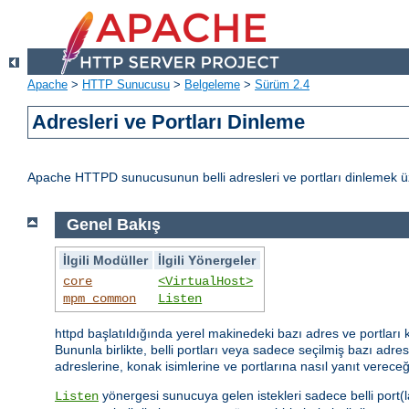
Apache
>
HTTP Sunucusu
>
Belgeleme
>
Sürüm 2.4
Adresleri ve Portları Dinleme
Apache HTTPD sunucusunun belli adresleri ve portları dinlemek üz
Genel Bakış
İlgili Modüller
İlgili Yönergeler
core
<VirtualHost>
mpm_common
Listen
httpd başlatıldığında yerel makinedeki bazı adres ve portları 
Bununla birlikte, belli portları veya sadece seçilmiş bazı adresl
adreslerine, konak isimlerine ve portlarına nasıl yanıt vereceğ
yönergesi sunucuya gelen istekleri sadece belli port(l
Listen