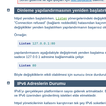
Dinleme yapılandırmasının yeniden başlatırk
httpd yeniden başlatılırken,
yönergelerindeki değişikli
Listen
"Connection refused" (bağlantı reddedildi) hatasından kaçınma
değişiklikler yenden başlatılrken yapılandırmanın başarısız
Örneğin:
Listen
127.0
.
0.1
:
80
yapılandırmasını aşağıdakiyle değiştirmek yenden başlatma 
sadece 127.0.0.1 adresine bağlanmakla çelişir.
Listen
80
Böyle değişikliklerin etkili olabilmesi için sunucu önce durdurul
IPv6 Adreslerin Durumu
IPv6’yı gerçekleyen platformların sayısı giderek artmaktadır.
ve IPv6 üzerinden gönderilmiş istekleri elde etmektedir.
httpd yöneticilerinin kafasını karıştırıran tek şey IPv6 soket