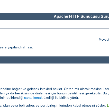
Apache HTTP Sunucusu Sürü
Mevcut
ere yapılandırılması.
kendine bağlar ve gelecek istekleri bekler. Öntanımlı olarak makine üzer
eri ya da her ikisini de dinlemesi için bunun belirtilmesi gerekebilir. Bu ç
inin belirlendiği
sanal konak
özelliği ile birlikte yürür.
ar)dan veya belli adres ve port birleşimlerinden kabul etmesini söyler.
L