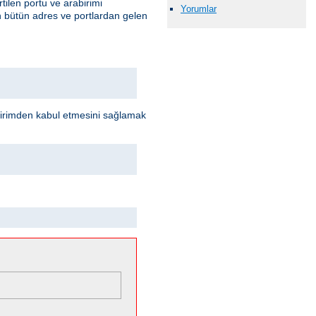
rtilen portu ve arabirimi
Yorumlar
en bütün adres ve portlardan gelen
abirimden kabul etmesini sağlamak