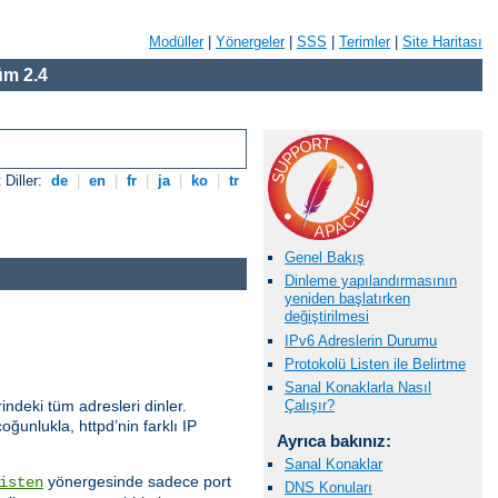
Modüller
|
Yönergeler
|
SSS
|
Terimler
|
Site Haritası
m 2.4
 Diller:
de
|
en
|
fr
|
ja
|
ko
|
tr
Genel Bakış
Dinleme yapılandırmasının
yeniden başlatırken
değiştirilmesi
IPv6 Adreslerin Durumu
Protokolü Listen ile Belirtme
Sanal Konaklarla Nasıl
indeki tüm adresleri dinler.
Çalışır?
oğunlukla, httpd’nin farklı IP
Ayrıca bakınız:
Sanal Konaklar
yönergesinde sadece port
isten
DNS Konuları