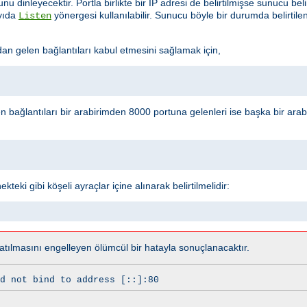
u dinleyecektir. Portla birlikte bir IP adresi de belirtilmişse sunucu beli
ayıda
yönergesi kullanılabilir. Sunucu böyle bir durumda belirtil
Listen
 gelen bağlantıları kabul etmesini sağlamak için,
n bağlantıları bir arabirimden 8000 portuna gelenleri ise başka bir ar
teki gibi köşeli ayraçlar içine alınarak belirtilmelidir:
tılmasını engelleyen ölümcül bir hatayla sonuçlanacaktır.
d not bind to address [::]:80