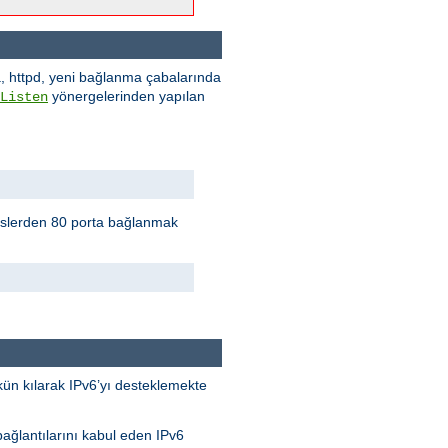
a, httpd, yeni bağlanma çabalarında
yönergelerinden yapılan
Listen
eslerden 80 porta bağlanmak
kün kılarak IPv6’yı desteklemekte
bağlantılarını kabul eden IPv6