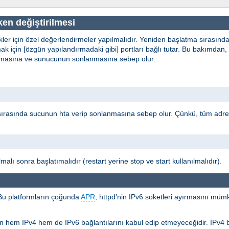
en değiştirilmesi
kler için özel değerlendirmeler yapılmalıdır. Yeniden başlatma sırasınd
k için [özgün yapılandırmadaki gibi] portları bağlı tutar. Bu bakımdan,
 olmasına ve sunucunun sonlanmasına sebep olur.
sırasında sucunun hta verip sonlanmasına sebep olur. Çünkü, tüm adr
malı sonra başlatımalıdır (restart yerine stop ve start kullanılmalıdır).
 Bu platformların çoğunda
APR
, httpd’nin IPv6 soketleri ayırmasını müm
lerin hem IPv4 hem de IPv6 bağlantılarını kabul edip etmeyeceğidir. IPv4 