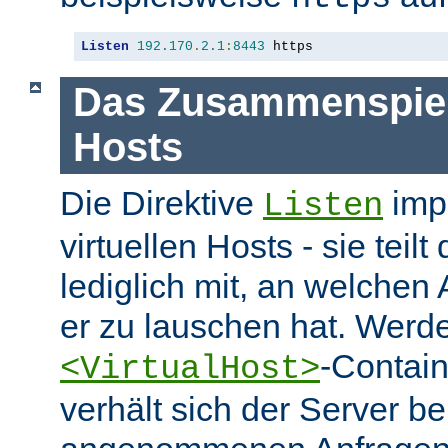
Listen
192.170
.
2.1
:
8443
 https
Das Zusammenspiel 
Hosts
Die Direktive
impl
Listen
virtuellen Hosts - sie tei
lediglich mit, an welchen
er zu lauschen hat. Werd
-Contai
<VirtualHost>
verhält sich der Server be