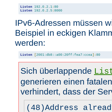
Listen
192.0
.
2.1
:
80
Listen
192.0
.
2.5
:
8000
IPv6-Adressen müssen wi
Beispiel in eckigen Kla
werden:
Listen
[
2001:db8::a00:20ff:fea7:ccea
]:
80
Sich überlappende
Lis
generieren einen fatalen
verhindert, dass der Ser
(48)Address alread