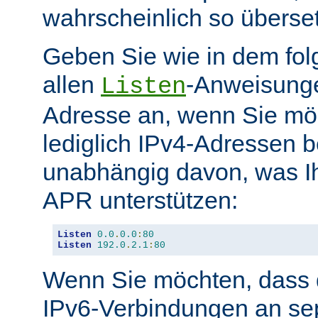
wahrscheinlich so überse
Geben Sie wie in dem fol
allen
-Anweisunge
Listen
Adresse an, wenn Sie möc
lediglich IPv4-Adressen b
unabhängig davon, was Ih
APR unterstützen:
Listen
0.0
.
0.0
:
80
Listen
192.0
.
2.1
:
80
Wenn Sie möchten, dass d
IPv6-Verbindungen an se