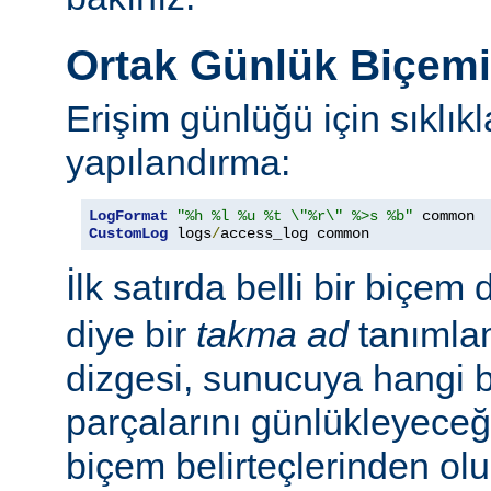
Ortak Günlük Biçem
Erişim günlüğü için sıklıkl
yapılandırma:
LogFormat
"%h %l %u %t \"%r\" %>s %b"
CustomLog
 logs
/
access_log common
İlk satırda belli bir biçem 
diye bir
takma ad
tanımla
dizgesi, sunucuya hangi bel
parçalarını günlükleyeceğ
biçem belirteçlerinden ol