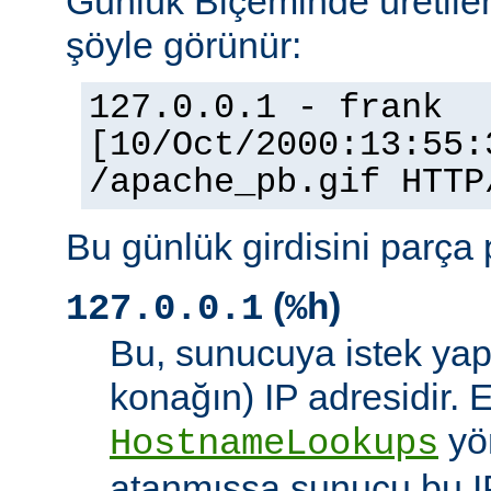
Günlük Biçeminde üretilen
şöyle görünür:
127.0.0.1 - frank
[10/Oct/2000:13:55:
/apache_pb.gif HTTP
Bu günlük girdisini parça 
(
)
127.0.0.1
%h
Bu, sunucuya istek yap
konağın) IP adresidir. 
yö
HostnameLookups
atanmışsa sunucu bu I