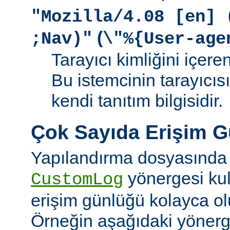
"Mozilla/4.08 [en] 
(
;Nav)"
\"%{User-age
Tarayıcı kimliğini içere
Bu istemcinin tarayıcıs
kendi tanıtım bilgisidir.
Çok Sayıda Erişim 
Yapılandırma dosyasında
yönergesi kul
CustomLog
erişim günlüğü kolayca olu
Örneğin aşağıdaki yönerge