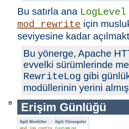
Bu satırla ana
LogLevel
için musl
mod_rewrite
seviyesine kadar açılmakt
Bu yönerge, Apache H
evvelki sürümlerinde me
gibi günlü
RewriteLog
modüllerinin yerini almışt
Erişim Günlüğü
İlgili Modüller
İlgili Yönergeler
mod_log_config
CustomLog