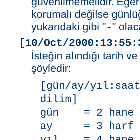
güvenilmemelidir. Eğer
korumalı değilse günlü
yukarıdaki gibi "
" olac
-
[10/Oct/2000:13:55:
İsteğin alındığı tarih v
şöyledir:
[gün/ay/yıl:saat
dilim]
gün = 2 hane
ay = 3 harf
yıl = 4 hane