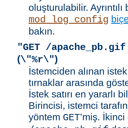
oluşturulabilir. Ayrıntılı 
biç
mod_log_config
bakın.
"GET /apache_pb.gif
(
)
\"%r\"
İstemciden alınan istek s
tırnaklar arasında göste
İstek satırı en yararlı bi
Birincisi, istemci taraf
yöntem
’miş. İkinci
GET