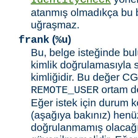
IdentityCheck
atanmış olmadıkça bu 
uğraşmaz.
(
)
frank
%u
Bu, belge isteğinde bu
kimlik doğrulamasıyla 
kimliğidir. Bu değer CGI
ortam de
REMOTE_USER
Eğer istek için durum 
(aşağıya bakınız) henüz
doğrulanmamış olacağ