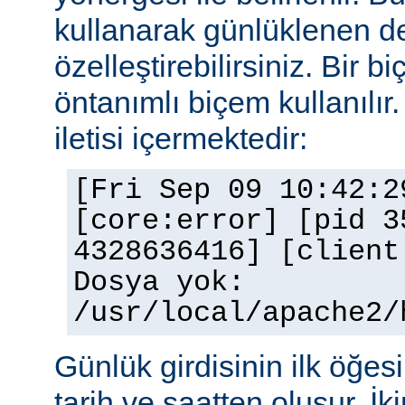
kullanarak günlüklenen de
özelleştirebilirsiniz. Bir 
öntanımlı biçem kullanılır.
iletisi içermektedir:
[Fri Sep 09 10:42:2
[core:error] [pid 3
4328636416] [client
Dosya yok:
/usr/local/apache2/
Günlük girdisinin ilk öğesi 
tarih ve saatten oluşur. İki