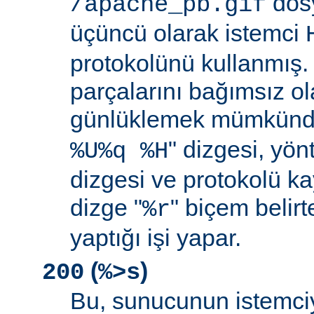
dosy
/apache_pb.gif
üçüncü olarak istemci
protokolünü kullanmış. İ
parçalarını bağımsız o
günlüklemek mümkündü
" dizgesi, yön
%U%q %H
dizgesi ve protokolü k
dizge "
" biçem belirt
%r
yaptığı işi yapar.
(
)
200
%>s
Bu, sunucunun istemci