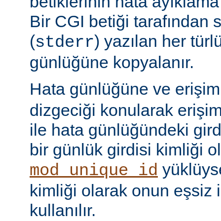
betiklerinin hata ayıklama ç
Bir CGI betiği tarafından 
(
) yazılan her tür
stderr
günlüğüne kopyalanır.
Hata günlüğüne ve erişi
dizgeciği konularak erişi
ile hata günlüğündeki girdi
bir günlük girdisi kimliği ol
yüklüyse
mod_unique_id
kimliği olarak onun eşsiz i
kullanılır.