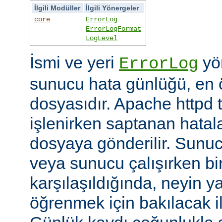
İlgili Modüller
İlgili Yönergeler
core
ErrorLog
ErrorLogFormat
LogLevel
İsmi ve yeri
yön
ErrorLog
sunucu hata günlüğü, en 
dosyasıdır. Apache httpd t
işlenirken saptanan hatalar
dosyaya gönderilir. Sunuc
veya sunucu çalışırken bi
karşılaşıldığında, neyin yan
öğrenmek için bakılacak il