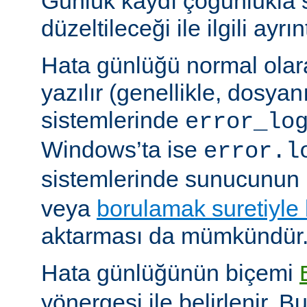
Günlük kaydı çoğunlukla 
düzeltileceği ile ilgili ayrınt
Hata günlüğü normal olar
yazılır (genellikle, dosyan
sistemlerinde
error_lo
Windows’ta ise
error.l
sistemlerinde sunucunun 
veya
borulamak suretiyle
aktarması da mümkündür
Hata günlüğünün biçemi
yönergesi ile belirlenir. B