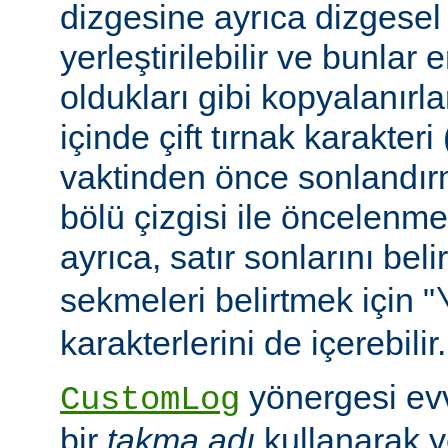
dizgesine ayrıca dizgesel 
yerleştirilebilir ve bunlar
oldukları gibi kopyalanırl
içinde çift tırnak karakteri
vaktinden önce sonlandır
bölü çizgisi ile öncelenme
ayrıca, satır sonlarını beli
sekmeleri belirtmek için "
karakterlerini de içerebilir.
yönergesi ev
CustomLog
bir
takma adı
kullanarak y