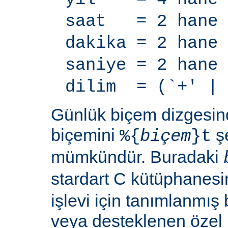
saat = 2 hane
dakika = 2 hane
saniye = 2 hane
dilim = (`+' | 
Günlük biçem dizgesi
biçemini
şe
%{
biçem
}t
mümkündür. Buradaki
stardart C kütüphanes
işlevi için tanımlanmış 
veya desteklenen özel b