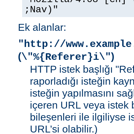
;Nav)"
Ek alanlar:
"http://www.example
(
)
\"%{Referer}i\"
HTTP istek başlığı "Ref
raporladığı isteğin kay
isteğin yapılmasını sağ
içeren URL veya istek b
bileşenleri ile ilgiliyse
URL’si olabilir.)