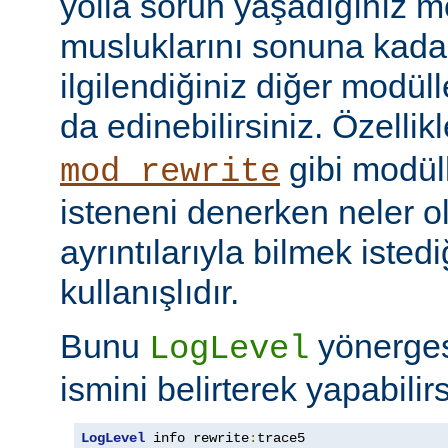
yolla sorun yaşadığınız mo
musluklarını sonuna kadar 
ilgilendiğiniz diğer modüller
da edinebilirsiniz. Özellik
gibi modül
mod_rewrite
isteneni denerken neler olu
ayrıntılarıyla bilmek iste
kullanışlıdır.
Bunu
yönerge
LogLevel
ismini belirterek yapabilirs
LogLevel
 info rewrite
:
trace5