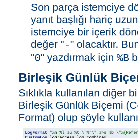
Son parça istemciye d
yanıt başlığı hariç uzu
istemciye bir içerik d
değer "
" olacaktır. B
-
"
" yazdırmak için
be
0
%B
Birleşik Günlük Biç
Sıklıkla kullanılan diğer b
Birleşik Günlük Biçemi (
Format) olup şöyle kullanıl
LogFormat
"%h %l %u %t \"%r\" %>s %b \"%{Refe
CustomLog
 log
/
access_log combined