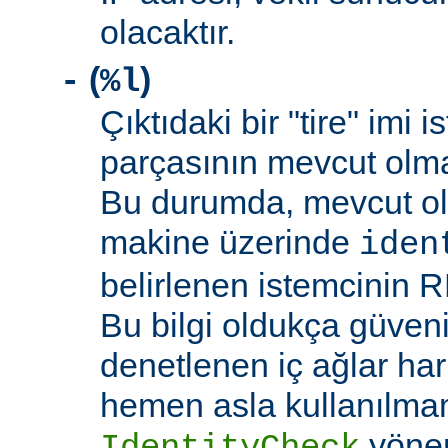
olacaktır.
(
)
-
%l
Çıktıdaki bir "tire" imi i
parçasının mevcut olma
Bu durumda, mevcut ol
makine üzerinde
iden
belirlenen istemcinin R
Bu bilgi oldukça güveni
denetlenen iç ağlar ha
hemen asla kullanılmam
yöne