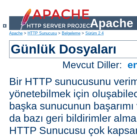
Apache 
Apache
>
HTTP Sunucusu
>
Belgeleme
>
Sürüm 2.4
Günlük Dosyaları
Mevcut Diller:
e
Bir HTTP sunucusunu veriml
yönetebilmek için oluşabile
başka sunucunun başarımı v
da bazı geri bildirimler alm
HTTP Sunucusu çok kapsaml