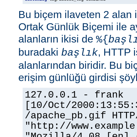
Bu biçem ilaveten 2 alan 
Ortak Günlük Biçemi ile ay
alanların ikisi de
%{
başl
buradaki
, HTTP i
başlık
alanlarından biridir. Bu bi
erişim günlüğü girdisi şöy
127.0.0.1 - frank
[10/Oct/2000:13:55:
/apache_pb.gif HTTP
"http://www.example
"Mozilla/4.08 [en] 