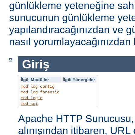
günlükleme yeteneğine sahi
sunucunun günlükleme yete
yapılandıracağınızdan ve gü
nasıl yorumlayacağınızdan b
Giriş
İlgili Modüller
İlgili Yönergeler
mod_log_config
mod_log_forensic
mod_logio
mod_cgi
Apache HTTP Sunucusu, i
alınışından itibaren, URL 