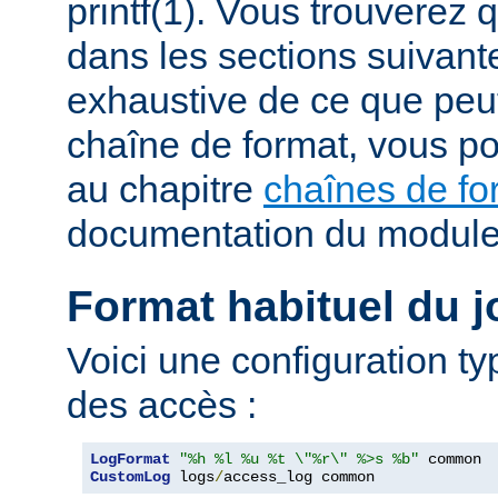
printf(1). Vous trouverez
dans les sections suivante
exhaustive de ce que peu
chaîne de format, vous po
au chapitre
chaînes de fo
documentation du modul
Format habituel du j
Voici une configuration ty
des accès :
LogFormat
"%h %l %u %t \"%r\" %>s %b"
CustomLog
 logs
/
access_log common