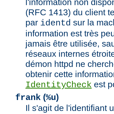
l'information non dispon
(RFC 1413) du client t
par
sur la mach
identd
information est très peu
jamais être utilisée, sa
réseaux internes étroit
démon httpd ne cherche
obtenir cette informatio
est p
IdentityCheck
(
)
frank
%u
Il s'agit de l'identifiant 