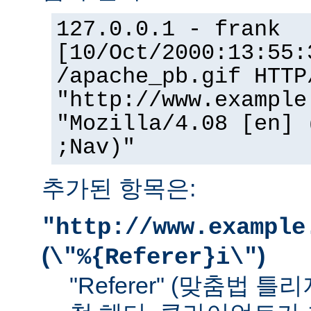
127.0.0.1 - frank
[10/Oct/2000:13:55:
/apache_pb.gif HTTP
"http://www.example
"Mozilla/4.08 [en] 
;Nav)"
추가된 항목은:
"http://www.example
(
)
\"%{Referer}i\"
"Referer" (맞춤법 틀