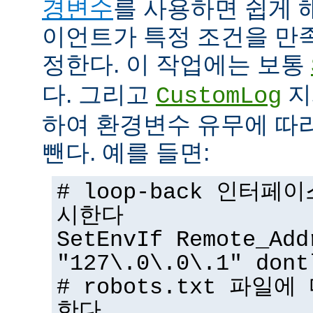
경변수
를 사용하면 쉽게 
이언트가 특정 조건을 만
정한다. 이 작업에는 보통
다. 그리고
지
CustomLog
하여 환경변수 유무에 따
뺀다. 예를 들면:
# loop-back 인터
시한다
SetEnvIf Remote_Add
"127\.0\.0\.1" dont
# robots.txt 파일
한다