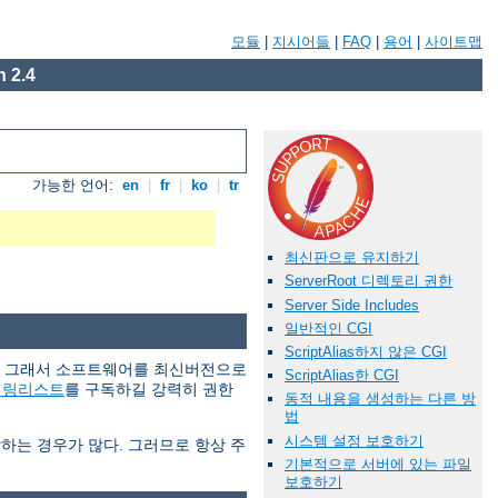
모듈
|
지시어들
|
FAQ
|
용어
|
사이트맵
 2.4
가능한 언어:
en
|
fr
|
ko
|
tr
최신판으로 유지하기
ServerRoot 디렉토리 권한
Server Side Includes
일반적인 CGI
ScriptAlias하지 않은 CGI
다. 그래서 소프트웨어를 최신버전으로
ScriptAlias한 CGI
일링리스트
를 구독하길 강력히 권한
동적 내용을 생성하는 다른 방
법
시스템 설정 보호하기
당하는 경우가 많다. 그러므로 항상 주
기본적으로 서버에 있는 파일
보호하기