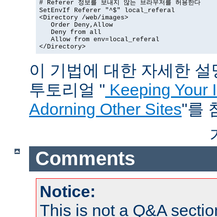
# Referer 정보를 보내지 않는 브라우저를 허용한다

SetEnvIf Referer "^$" local_referal

<Directory /web/images>

   Order Deny,Allow

   Deny from all

   Allow from env=local_referal

</Directory>
이 기법에 대한 자세한 설명은
투토리얼 "
Keeping Your 
Adorning Other Sites
"를
Comments
Notice:
This is not a Q&A sect