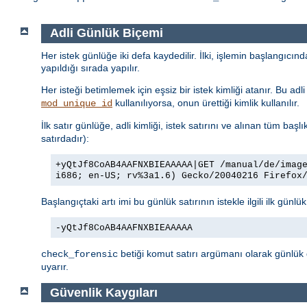
Adli Günlük Biçemi
Her istek günlüğe iki defa kaydedilir. İlki, işlemin başlangıcı
yapıldığı sırada yapılır.
Her isteği betimlemek için eşsiz bir istek kimliği atanır. Bu a
kullanılıyorsa, onun ürettiği kimlik kullanılır.
mod_unique_id
İlk satır günlüğe, adli kimliği, istek satırını ve alınan tüm başlı
satırdadır):
+yQtJf8CoAB4AAFNXBIEAAAAA|GET /manual/de/imag
i686; en-US; rv%3a1.6) Gecko/20040216 Firefox
Başlangıçtaki artı imi bu günlük satırının istekle ilgili ilk günlü
-yQtJf8CoAB4AAFNXBIEAAAAA
betiği komut satırı argümanı olarak günlük 
check_forensic
uyarır.
Güvenlik Kaygıları