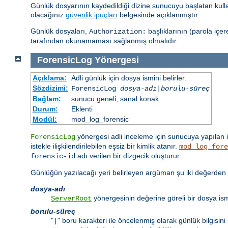
Günlük dosyarının kaydedildiği dizine sunucuyu başlatan kullan
olacağınız
güvenlik ipuçları
belgesinde açıklanmıştır.
Günlük dosyaları,
başlıklarının (parola içer
Authorization:
tarafından okunamaması sağlanmış olmalıdır.
ForensicLog
Yönergesi
Açıklama:
Adli günlük için dosya ismini belirler.
Sözdizimi:
ForensicLog
dosya-adı
|
borulu-süreç
Bağlam:
sunucu geneli, sanal konak
Durum:
Eklenti
Modül:
mod_log_forensic
yönergesi adli inceleme için sunucuya yapılan i
ForensicLog
istekle ilişkilendirilebilen eşsiz bir kimlik atanır.
mod_log_fore
adı verilen bir dizgecik oluşturur.
forensic-id
Günlüğün yazılacağı yeri belirleyen argüman şu iki değerden bir
dosya-adı
yönergesinin değerine göreli bir dosya ism
ServerRoot
borulu-süreç
"
" boru karakteri ile öncelenmiş olarak günlük bilgisi
|