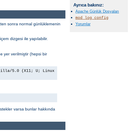
Ayrıca bakınız:
Apache Günlük Dosyaları
mod_log_config
rdükten sonra normal günlüklemenin
Yorumlar
çem dizgesi ile yapılabilir.
 yer verilmiştir (hepsi bir
zilla/5.0 (X11; U; Linux
stekler varsa bunlar hakkında