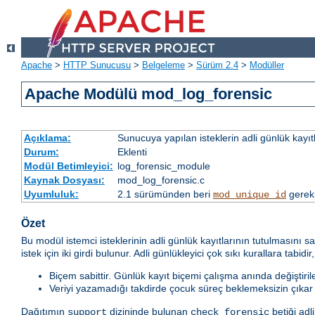
Apache
>
HTTP Sunucusu
>
Belgeleme
>
Sürüm 2.4
>
Modüller
Apache Modülü mod_log_forensic
Açıklama:
Sunucuya yapılan isteklerin adli günlük kayıt
Durum:
Eklenti
Modül Betimleyici:
log_forensic_module
Kaynak Dosyası:
mod_log_forensic.c
Uyumluluk:
2.1 sürümünden beri
gerek
mod_unique_id
Özet
Bu modül istemci isteklerinin adli günlük kayıtlarının tutulmasını 
istek için iki girdi bulunur. Adli günlükleyici çok sıkı kurallara tabidir,
Biçem sabittir. Günlük kayıt biçemi çalışma anında değiştiri
Veriyi yazamadığı takdirde çocuk süreç beklemeksizin çıkar 
Dağıtımın
dizininde bulunan
betiği adl
support
check_forensic