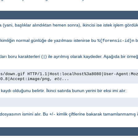
nda (yani, başlıklar alındıktan hemen sonra), ikincisi ise istek işlem gö
dli kimliğin normal günlüğe de yazılması istenirse bu
bi
%{forensic-id}n
kları boru karakterleri (
) ile ayrılmış olarak kaydeder. Aşağıda bir örneğe
|
es/down.gif HTTP/1.1|Host:localhost%3a8080|User-Agent:Mo
/0.8|Accept:image/png,
etc...
k kaydı olduğunu belirtir. İkinci satırda bunun yerini bir eksi imi alır:
dosyasının ismini alır. Bu
/
kimlik çiftlerine bakarak tamamlanmamış i
+
-