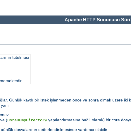
Apache HTTP Sunucusu Sürü
larının tutulması
memektedir.
sağlar. Günlük kaydı bir istek işlenmeden önce ve sonra olmak üzere iki k
 yani:
lemez.
ve (
yapılandırmasına bağlı olarak) bir core dosy
CoreDumpDirectory
i günlük dosyalarının değerlendirilmesinde yardımcı olabilir.