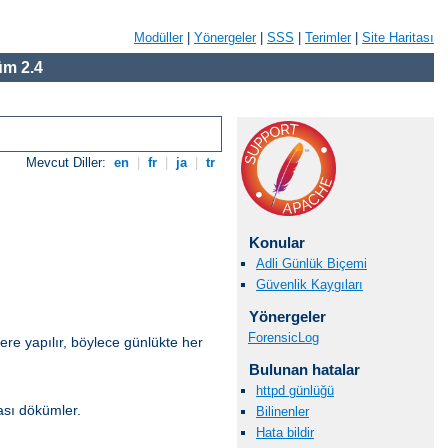
Modüller
|
Yönergeler
|
SSS
|
Terimler
|
Site Haritası
m 2.4
Mevcut Diller:
en
|
fr
|
ja
|
tr
Konular
Adli Günlük Biçemi
Güvenlik Kaygıları
Yönergeler
ForensicLog
ere yapılır, böylece günlükte her
Bulunan hatalar
httpd günlüğü
ası dökümler.
Bilinenler
Hata bildir