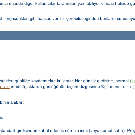
ıcı dışında diğer kullanıcılar tarafından yazılabiliyor olması halinde gü
ebilen) içerikleri gibi hassas veriler içerebileceğinden bunların sunucu
stekleri günlüğe kaydetmekte kullanılır. Her günlük girdisine, normal
Cu
modülü, aktarım günlüğünün biçem dizgesinde
nsic
%{forensic-id}
ini alabilir:
i.
ni standart girdisinden kabul edecek sürecin ismi (veya komut satırı). P