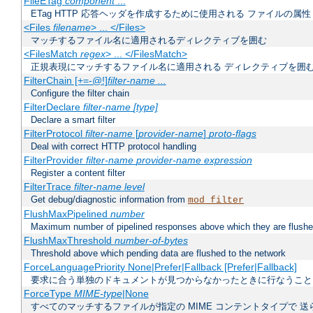
FileETag
component
...
ETag HTTP 応答ヘッダを作成するために使用される ファイルの属性
<Files
filename
> ... </Files>
マッチするファイル名に適用されるディレクティブを囲む
<FilesMatch
regex
> ... </FilesMatch>
正規表現にマッチするファイル名に適用される ディレクティブを囲
FilterChain [+=-@!]
filter-name
...
Configure the filter chain
FilterDeclare
filter-name
[type]
Declare a smart filter
FilterProtocol
filter-name
[
provider-name
]
proto-flags
Deal with correct HTTP protocol handling
FilterProvider
filter-name
provider-name
expression
Register a content filter
FilterTrace
filter-name
level
Get debug/diagnostic information from
mod_filter
FlushMaxPipelined
number
Maximum number of pipelined responses above which they are flushe
FlushMaxThreshold
number-of-bytes
Threshold above which pending data are flushed to the network
ForceLanguagePriority None|Prefer|Fallback [Prefer|Fallback]
要求に合う単独のドキュメントが見つからなかったときに行なうこと
ForceType
MIME-type
|None
すべてのマッチするファイルが指定の MIME コンテントタイプで 