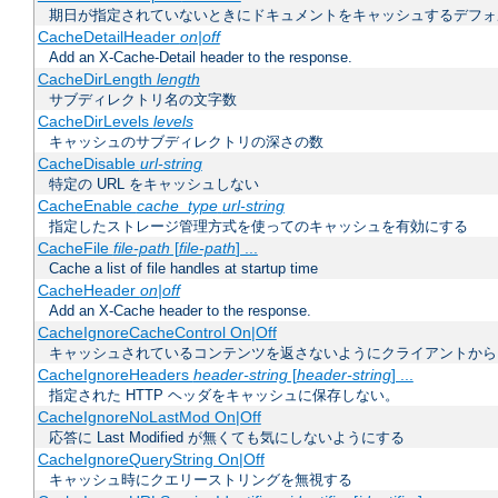
期日が指定されていないときにドキュメントをキャッシュするデフォ
CacheDetailHeader
on|off
Add an X-Cache-Detail header to the response.
CacheDirLength
length
サブディレクトリ名の文字数
CacheDirLevels
levels
キャッシュのサブディレクトリの深さの数
CacheDisable
url-string
特定の URL をキャッシュしない
CacheEnable
cache_type
url-string
指定したストレージ管理方式を使ってのキャッシュを有効にする
CacheFile
file-path
[
file-path
] ...
Cache a list of file handles at startup time
CacheHeader
on|off
Add an X-Cache header to the response.
CacheIgnoreCacheControl On|Off
キャッシュされているコンテンツを返さないようにクライアントから
CacheIgnoreHeaders
header-string
[
header-string
] ...
指定された HTTP ヘッダをキャッシュに保存しない。
CacheIgnoreNoLastMod On|Off
応答に Last Modified が無くても気にしないようにする
CacheIgnoreQueryString On|Off
キャッシュ時にクエリーストリングを無視する