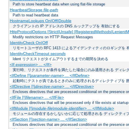
Path to store heartbeat data when using flat-file storage
HeartbeatStorage
file-path
Path to read heartbeat data
HostnameLookups On|Off|Double
クライアントの IP アドレスの DNS ルックアップを 有効にする
HttpProtocolOptions [Strict|Unsafe] [RegisteredMethods|LenientM
Modify restrictions on HTTP Request Messages
IdentityCheck On|Off
リモートユーザの RFC 1413 によるアイデンティティのロギングを 
IdentityCheckTimeout
seconds
Ident リクエストがタイムアウトするまでの期間を決める
<If
expression
> ... </If>
実行時、リクエストが条件を満たした場合にのみ適用される ディレ
<IfDefine [!]
parameter-name
> ... </IfDefine>
起動時にテストが真であるときのみに処理されるディレクティブを 
<IfDirective [!]
directive-name
> ... </IfDirective>
Encloses directives that are processed conditional on the presence or
<IfFile [!]
filename
> ... </IfFile>
Encloses directives that will be processed only if file exists at startup
<IfModule [!]
module-file
|
module-identifier
> ... </IfModule>
モジュールの存在するかしないかに応じて処理される ディレクティ
<IfSection [!]
section-name
> ... </IfSection>
Encloses directives that are processed conditional on the presence or