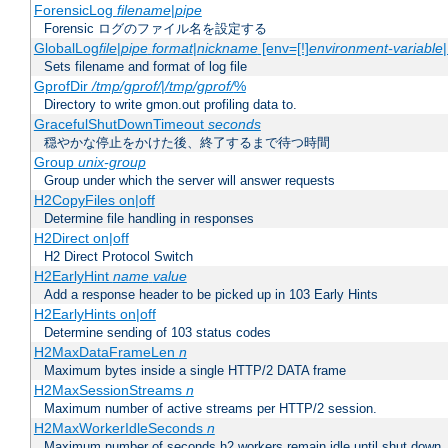
ForensicLog
filename
|
pipe
Forensic ログのファイル名を設定する
GlobalLog
file
|
pipe
format
|
nickname
[env=[!]
environment-variable
Sets filename and format of log file
GprofDir
/tmp/gprof/
|
/tmp/gprof/
%
Directory to write gmon.out profiling data to.
GracefulShutDownTimeout
seconds
穏やかな停止をかけた後、終了するまで待つ時間
Group
unix-group
Group under which the server will answer requests
H2CopyFiles on|off
Determine file handling in responses
H2Direct on|off
H2 Direct Protocol Switch
H2EarlyHint
name
value
Add a response header to be picked up in 103 Early Hints
H2EarlyHints on|off
Determine sending of 103 status codes
H2MaxDataFrameLen
n
Maximum bytes inside a single HTTP/2 DATA frame
H2MaxSessionStreams
n
Maximum number of active streams per HTTP/2 session.
H2MaxWorkerIdleSeconds
n
Maximum number of seconds h2 workers remain idle until shut down.