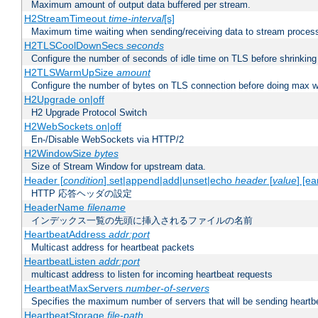
Maximum amount of output data buffered per stream.
H2StreamTimeout
time-interval
[s]
Maximum time waiting when sending/receiving data to stream proces
H2TLSCoolDownSecs
seconds
Configure the number of seconds of idle time on TLS before shrinking
H2TLSWarmUpSize
amount
Configure the number of bytes on TLS connection before doing max w
H2Upgrade on|off
H2 Upgrade Protocol Switch
H2WebSockets on|off
En-/Disable WebSockets via HTTP/2
H2WindowSize
bytes
Size of Stream Window for upstream data.
Header [
condition
] set|append|add|unset|echo
header
[
value
] [ea
HTTP 応答ヘッダの設定
HeaderName
filename
インデックス一覧の先頭に挿入されるファイルの名前
HeartbeatAddress
addr:port
Multicast address for heartbeat packets
HeartbeatListen
addr:port
multicast address to listen for incoming heartbeat requests
HeartbeatMaxServers
number-of-servers
Specifies the maximum number of servers that will be sending heartbe
HeartbeatStorage
file-path