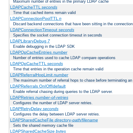
Maximum number of entries in the primary LDAP cache
LDAPCacheTTL
seconds
Time that cached items remain valid
LDAPConnectionPoolTTL
n
Discard backend connections that have been sitting in the connection
LDAPConnectionTimeout
seconds
Specifies the socket connection timeout in seconds
LDAPLibraryDebug
7
Enable debugging in the LDAP SDK
LDAPOpCacheEntries
number
Number of entries used to cache LDAP compare operations
LDAPOpCacheTTL
seconds
Time that entries in the operation cache remain valid
LDAPReferralHopLimit
number
The maximum number of referral hops to chase before terminating a
LDAPReferrals On|Off|default
Enable referral chasing during queries to the LDAP server.
LDAPRetries
number-of-retries
Configures the number of LDAP server retries.
LDAPRetryDelay
seconds
Configures the delay between LDAP server retries.
LDAPSharedCacheFile
directory-path/filename
Sets the shared memory cache file
LDAPSharedCacheSize
bytes