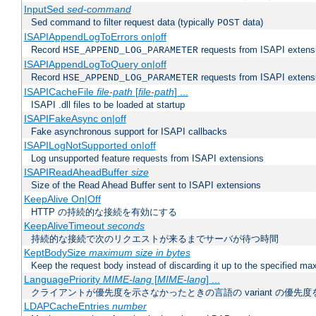
InputSed
sed-command
Sed command to filter request data (typically
data)
POST
ISAPIAppendLogToErrors on|off
Record
requests from ISAPI extensio
HSE_APPEND_LOG_PARAMETER
ISAPIAppendLogToQuery on|off
Record
requests from ISAPI extensio
HSE_APPEND_LOG_PARAMETER
ISAPICacheFile
file-path
[
file-path
] ...
ISAPI .dll files to be loaded at startup
ISAPIFakeAsync on|off
Fake asynchronous support for ISAPI callbacks
ISAPILogNotSupported on|off
Log unsupported feature requests from ISAPI extensions
ISAPIReadAheadBuffer
size
Size of the Read Ahead Buffer sent to ISAPI extensions
KeepAlive On|Off
HTTP の持続的な接続を有効にする
KeepAliveTimeout
seconds
持続的な接続で次のリクエストが来るまでサーバが待つ時間
KeptBodySize
maximum size in bytes
Keep the request body instead of discarding it up to the specified ma
LanguagePriority
MIME-lang
[
MIME-lang
] ...
クライアントが優先度を示さなかったときの言語の variant の優先度
LDAPCacheEntries
number