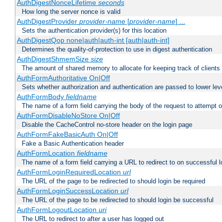
AuthDigestNonceLifetime
seconds
How long the server nonce is valid
AuthDigestProvider
provider-name
[
provider-name
] ...
Sets the authentication provider(s) for this location
AuthDigestQop none|auth|auth-int [auth|auth-int]
Determines the quality-of-protection to use in digest authentication
AuthDigestShmemSize
size
The amount of shared memory to allocate for keeping track of clients
AuthFormAuthoritative On|Off
Sets whether authorization and authentication are passed to lower le
AuthFormBody
fieldname
The name of a form field carrying the body of the request to attempt 
AuthFormDisableNoStore On|Off
Disable the CacheControl no-store header on the login page
AuthFormFakeBasicAuth On|Off
Fake a Basic Authentication header
AuthFormLocation
fieldname
The name of a form field carrying a URL to redirect to on successful l
AuthFormLoginRequiredLocation
url
The URL of the page to be redirected to should login be required
AuthFormLoginSuccessLocation
url
The URL of the page to be redirected to should login be successful
AuthFormLogoutLocation
uri
The URL to redirect to after a user has logged out