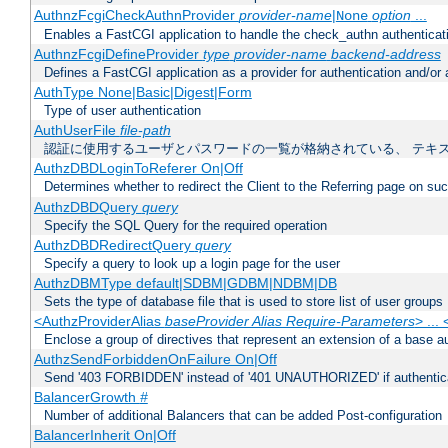
AuthnzFcgiCheckAuthnProvider
provider-name
|
option
...
None
Enables a FastCGI application to handle the check_authn authenticat
AuthnzFcgiDefineProvider
type
provider-name
backend-address
Defines a FastCGI application as a provider for authentication and/or 
AuthType None|Basic|Digest|Form
Type of user authentication
AuthUserFile
file-path
認証に使用するユーザとパスワードの一覧が格納されている、 テキ
AuthzDBDLoginToReferer On|Off
Determines whether to redirect the Client to the Referring page on succ
AuthzDBDQuery
query
Specify the SQL Query for the required operation
AuthzDBDRedirectQuery
query
Specify a query to look up a login page for the user
AuthzDBMType default|SDBM|GDBM|NDBM|DB
Sets the type of database file that is used to store list of user groups
<AuthzProviderAlias
baseProvider Alias Require-Parameters
> ...
Enclose a group of directives that represent an extension of a base au
AuthzSendForbiddenOnFailure On|Off
Send '403 FORBIDDEN' instead of '401 UNAUTHORIZED' if authenticat
BalancerGrowth
#
Number of additional Balancers that can be added Post-configuration
BalancerInherit On|Off