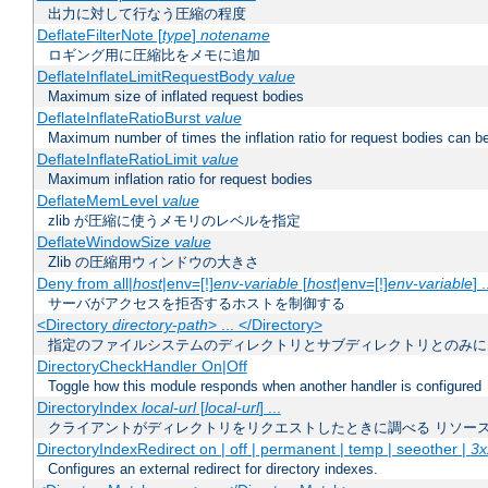
出力に対して行なう圧縮の程度
DeflateFilterNote [
type
]
notename
ロギング用に圧縮比をメモに追加
DeflateInflateLimitRequestBody
value
Maximum size of inflated request bodies
DeflateInflateRatioBurst
value
Maximum number of times the inflation ratio for request bodies can b
DeflateInflateRatioLimit
value
Maximum inflation ratio for request bodies
DeflateMemLevel
value
zlib が圧縮に使うメモリのレベルを指定
DeflateWindowSize
value
Zlib の圧縮用ウィンドウの大きさ
Deny from all|
host
|env=[!]
env-variable
[
host
|env=[!]
env-variable
] .
サーバがアクセスを拒否するホストを制御する
<Directory
directory-path
> ... </Directory>
指定のファイルシステムのディレクトリとサブディレクトリとのみに
DirectoryCheckHandler On|Off
Toggle how this module responds when another handler is configured
DirectoryIndex
local-url
[
local-url
] ...
クライアントがディレクトリをリクエストしたときに調べる リソー
DirectoryIndexRedirect on | off | permanent | temp | seeother |
3x
Configures an external redirect for directory indexes.