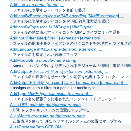
AddIcon
icon
name
[
name
] ...
ファイルに表示するアイコンを名前で選択
AddIconByEncoding
icon
MIME-encoding
[
MIME-encoding
] ...
ファイルに表示するアイコンを MIME 符号化方法で選択
AddIconByType
icon
MIME-type
[
MIME-type
] ...
ファイルの隣に表示するアイコンを MIME タイプによって選択
AddInputFilter
filter
[;
filter
...]
extension
[
extension
] ...
ファイルの拡張子をクライアントのリクエストを処理する フィルタ
AddLanguage
MIME-lang
extension
[
extension
] ...
ファイル名を指定された言語にマップ
AddModuleInfo
module-name
string
server-info ハンドラにより表示されるモジュールの情報に 追加の
AddOutputFilter
filter
[;
filter
...]
extension
[
extension
] ...
ファイル名の拡張子をサーバからの応答を処理するフィルタに マッ
AddOutputFilterByType
filter
[;
filter
...]
media-type
[
media-type
] ...
assigns an output filter to a particular media-type
AddType
MIME-type
extension
[
extension
] ...
ファイル名の拡張子を指定されたコンテントタイプにマップ
Alias
URL-path
file-path
|
directory-path
URL をファイルシステムの位置にマップする
AliasMatch
regex
file-path
|
directory-path
正規表現を使って URL をファイルシステムの位置にマップする
AliasPreservePath OFF|ON