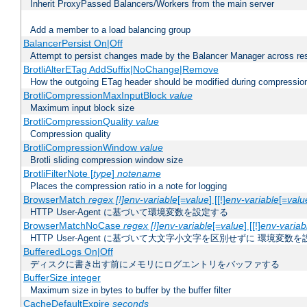
Inherit ProxyPassed Balancers/Workers from the main server
Add a member to a load balancing group
BalancerPersist On|Off
Attempt to persist changes made by the Balancer Manager across res
BrotliAlterETag AddSuffix|NoChange|Remove
How the outgoing ETag header should be modified during compressio
BrotliCompressionMaxInputBlock
value
Maximum input block size
BrotliCompressionQuality
value
Compression quality
BrotliCompressionWindow
value
Brotli sliding compression window size
BrotliFilterNote [
type
]
notename
Places the compression ratio in a note for logging
BrowserMatch
regex [!]env-variable
[=
value
] [[!]
env-variable
[=
valu
HTTP User-Agent に基づいて環境変数を設定する
BrowserMatchNoCase
regex [!]env-variable
[=
value
] [[!]
env-variab
HTTP User-Agent に基づいて大文字小文字を区別せずに 環境変数
BufferedLogs On|Off
ディスクに書き出す前にメモリにログエントリをバッファする
BufferSize integer
Maximum size in bytes to buffer by the buffer filter
CacheDefaultExpire
seconds