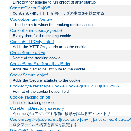
Directory for apache to run chroot(8) after startup.
ContentDigest On|Off
HTTP 応答ヘッダの生成を有効にする
Content-MD5
CookieDomain
domain
The domain to which the tracking cookie applies
CookieExpires
expiry-period
Expiry time for the tracking cookie
CookieHTTPOnly on|off
Adds the 'HTTPOnly' attribute to the cookie
CookieName
token
Name of the tracking cookie
CookieSameSite None|Lax|Strict
Adds the 'SameSite' attribute to the cookie
CookieSecure on|off
Adds the 'Secure' attribute to the cookie
CookieStyle Netscape|Cookie|Cookie2|RFC2109|RFC2965
Format of the cookie header field
CookieTracking on|off
Enables tracking cookie
CoreDumpDirectory
directory
Apache がコアダンプする前に移動を試みるディレクトリ
CustomLog
file
|
pipe
format
|
nickname
[env=[!]
environment-variab
ログファイルの名前と書式を設定する
Dav On|Off|
provider-name