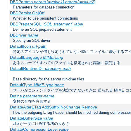
DBDParams
param1
=
value1
[,
param2
=
value2
]
Parameters for database connection
DBDPersist On|Off
Whether to use persistent connections
DBDPrepareSQL
"SQL statement"
label
Define an SQL prepared statement
DBDriver
name
Specify an SQL driver
DefaultIcon
url-path
特定のアイコンが何も設定されていない時に ファイルに表示するア
DefaultLanguage
MIME-lang
あるスコープのすべてのファイルを指定された言語に 設定する
DefaultRuntimeDir
directory-path
Base directory for the server run-time files
DefaultType
MIME-type|none
サーバがコンテントタイプを決定できないときに 送られる MIME 
Define
parameter-name
変数の存在を宣言する
DeflateAlterETag AddSuffix|NoChange|Remove
How the outgoing ETag header should be modified during compressio
DeflateBufferSize
value
zlib が一度に圧縮する塊の大きさ
DeflateCompressionLevel
value