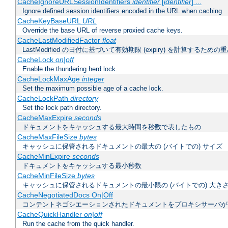
CacheIgnoreURLSessionIdentifiers
identifier
[
identifier
] ...
Ignore defined session identifiers encoded in the URL when caching
CacheKeyBaseURL
URL
Override the base URL of reverse proxied cache keys.
CacheLastModifiedFactor
float
LastModified の日付に基づいて有効期限 (expiry) を計算するため
CacheLock
on|off
Enable the thundering herd lock.
CacheLockMaxAge
integer
Set the maximum possible age of a cache lock.
CacheLockPath
directory
Set the lock path directory.
CacheMaxExpire
seconds
ドキュメントをキャッシュする最大時間を秒数で表したもの
CacheMaxFileSize
bytes
キャッシュに保管されるドキュメントの最大の (バイトでの) サイズ
CacheMinExpire
seconds
ドキュメントをキャッシュする最小秒数
CacheMinFileSize
bytes
キャッシュに保管されるドキュメントの最小限の (バイトでの) 大き
CacheNegotiatedDocs On|Off
コンテントネゴシエーションされたドキュメントをプロキシサーバが
CacheQuickHandler
on|off
Run the cache from the quick handler.