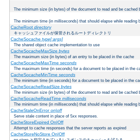
The minimum size (in bytes) of the document to read and be cached 
The minimum time (in milliseconds) that should elapse while reading 
CacheRoot
directory
キャッシュファイルが保管されるルートディレクトリ
CacheSocache
type[:args]
The shared object cache implementation to use
CacheSocacheMaxSize
bytes
The maximum size (in bytes) of an entry to be placed in the cache
CacheSocacheMaxTime
seconds
The maximum time (in seconds) for a document to be placed in the c
CacheSocacheMinTime
seconds
The minimum time (in seconds) for a document to be placed in the c
CacheSocacheReadSize
bytes
The minimum size (in bytes) of the document to read and be cached 
CacheSocacheReadTime
milliseconds
The minimum time (in milliseconds) that should elapse while reading 
CacheStaleOnError
on|off
Serve stale content in place of 5xx responses.
CacheStoreExpired On|Off
Attempt to cache responses that the server reports as expired
CacheStoreNoStore On|Off
no-store と指定されているレスポンスのキャッシュを試みる。