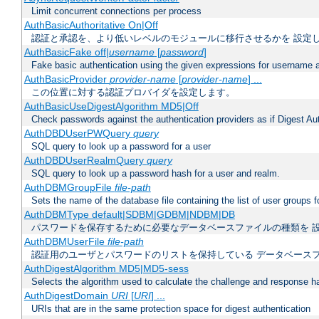
Limit concurrent connections per process
AuthBasicAuthoritative On|Off
認証と承認を、より低いレベルのモジュールに移行させるかを 設定
AuthBasicFake off|
username
[
password
]
Fake basic authentication using the given expressions for username
AuthBasicProvider
provider-name
[
provider-name
] ...
この位置に対する認証プロバイダを設定します。
AuthBasicUseDigestAlgorithm MD5|Off
Check passwords against the authentication providers as if Digest Aut
AuthDBDUserPWQuery
query
SQL query to look up a password for a user
AuthDBDUserRealmQuery
query
SQL query to look up a password hash for a user and realm.
AuthDBMGroupFile
file-path
Sets the name of the database file containing the list of user groups f
AuthDBMType default|SDBM|GDBM|NDBM|DB
パスワードを保存するために必要なデータベースファイルの種類を 
AuthDBMUserFile
file-path
認証用のユーザとパスワードのリストを保持している データベース
AuthDigestAlgorithm MD5|MD5-sess
Selects the algorithm used to calculate the challenge and response ha
AuthDigestDomain
URI
[
URI
] ...
URIs that are in the same protection space for digest authentication