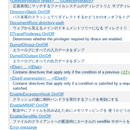
<DirectoryMatch
regex
> ... </DirectoryMatch>
正規表現にマッチするファイルシステムのディレクトリと サブディ
DirectorySlash On|Off
パス末尾のスラッシュでリダイレクトするかどうかのオンオフをトグ
DocumentRoot
directory-path
ウェブから見えるメインのドキュメントツリーになる ディレクトリ
DTracePrivileges On|Off
Determines whether the privileges required by dtrace are enabled.
DumpIOInput On|Off
エラーログにすべての入力データをダンプ
DumpIOOutput On|Off
エラーログにすべての出力データをダンプ
<Else> ... </Else>
Contains directives that apply only if the condition of a previous
<If>
<ElseIf
expression
> ... </ElseIf>
Contains directives that apply only if a condition is satisfied by a req
satisfied
EnableExceptionHook On|Off
クラッシュの後に例外ハンドラを実行するフックを有効にする
EnableMMAP On|Off
配送中にファイルを読み込むためにメモリマッピングを 使うかどう
EnableSendfile On|Off
ファイルのクライアントへの配送時にカーネルの sendfile サポート
Error
message