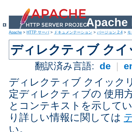
Apach
Apache
>
HTTP サーバ
>
ドキュメンテーション
>
バージョン 2.4
>
モ
ディレクティブ ク
翻訳済み言語:
de
|
e
ディレクティブ クイックリフ
定ディレクティブの 使用
とコンテキストを示してい
り詳しい情報に関しては
い。