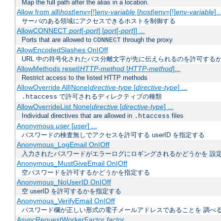
Map the full path after the alias in a location.
Allow from all|
host
|env=[!]
env-variable
[
host
|env=[!]
env-variable
] .
サーバのある領域にアクセスできるホストを制御する
AllowCONNECT
port
[-
port
] [
port
[-
port
]] ...
Ports that are allowed to
through the proxy
CONNECT
AllowEncodedSlashes On|Off
URL 中の符号化されたパス分離文字が先に伝えられるのを許可するか
AllowMethods reset|
HTTP-method
[
HTTP-method
]...
Restrict access to the listed HTTP methods
AllowOverride All|None|
directive-type
[
directive-type
] ...
で許可されるディレクティブの種類
.htaccess
AllowOverrideList None|
directive
[
directive-type
] ...
Individual directives that are allowed in
files
.htaccess
Anonymous
user
[
user
] ...
パスワードの検査無しでアクセスを許可する userID を指定する
Anonymous_LogEmail On|Off
入力されたパスワードがエラーログにロギングされるかどうかを 設
Anonymous_MustGiveEmail On|Off
空パスワードを許可するかどうかを指定する
Anonymous_NoUserID On|Off
空 userID を許可するかを指定する
Anonymous_VerifyEmail On|Off
パスワード欄が正しい形式の電子メールアドレスであることを 調べ
AsyncRequestWorkerFactor
factor