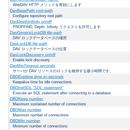
WebDAV HTTP メソッドを有効にします
DavBasePath
root-path
Configure repository root path
DavDepthInfinity on|off
PROPFIND, Depth: Infinity リクエストを許可します
DavGenericLockDB
file-path
DAV ロックデータベースの場所
DavLockDB
file-path
DAV ロックデータベースの位置
DavLockDiscovery on|off
Enable lock discovery
DavMinTimeout
seconds
サーバが DAV リソースのロックを維持する最小時間です。
DBDExptime
time-in-seconds
Keepalive time for idle connections
DBDInitSQL
"SQL statement"
Execute an SQL statement after connecting to a database
DBDKeep
number
Maximum sustained number of connections
DBDMax
number
Maximum number of connections
DBDMin
number
Minimum number of connections