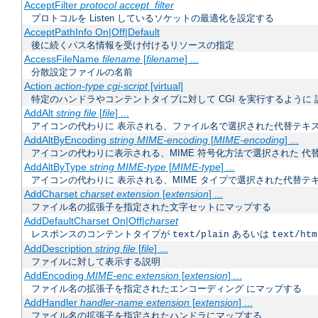
AcceptFilter
protocol
accept_filter
プロトコルを Listen しているソケットの最適化を設定する
AcceptPathInfo On|Off|Default
後に続くパス名情報を受け付けるリソースの指定
AccessFileName
filename
[
filename
] ...
分散設定ファイルの名前
Action
action-type
cgi-script
[virtual]
特定のハンドラやコンテントタイプに対して CGI を実行するように 
AddAlt
string
file
[
file
] ...
アイコンの代わりに 表示される、ファイル名で選択された代替テキ
AddAltByEncoding
string
MIME-encoding
[
MIME-encoding
] ...
アイコンの代わりに表示される、MIME 符号化方法で選択された 代
AddAltByType
string
MIME-type
[
MIME-type
] ...
アイコンの代わりに 表示される、MIME タイプで選択された代替テ
AddCharset
charset
extension
[
extension
] ...
ファイル名の拡張子を指定された文字セットにマップする
AddDefaultCharset On|Off|
charset
レスポンスのコンテントタイプが
あるいは
text/plain
text/htm
AddDescription
string
file
[
file
] ...
ファイルに対して表示する説明
AddEncoding
MIME-enc
extension
[
extension
] ...
ファイル名の拡張子を指定されたエンコーディング にマップする
AddHandler
handler-name
extension
[
extension
] ...
ファイル名の拡張子を指定されたハンドラにマップする