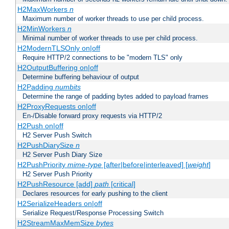
H2MaxWorkers
n
Maximum number of worker threads to use per child process.
H2MinWorkers
n
Minimal number of worker threads to use per child process.
H2ModernTLSOnly on|off
Require HTTP/2 connections to be "modern TLS" only
H2OutputBuffering on|off
Determine buffering behaviour of output
H2Padding
numbits
Determine the range of padding bytes added to payload frames
H2ProxyRequests on|off
En-/Disable forward proxy requests via HTTP/2
H2Push on|off
H2 Server Push Switch
H2PushDiarySize
n
H2 Server Push Diary Size
H2PushPriority
mime-type
[after|before|interleaved] [
weight
]
H2 Server Push Priority
H2PushResource [add]
path
[critical]
Declares resources for early pushing to the client
H2SerializeHeaders on|off
Serialize Request/Response Processing Switch
H2StreamMaxMemSize
bytes