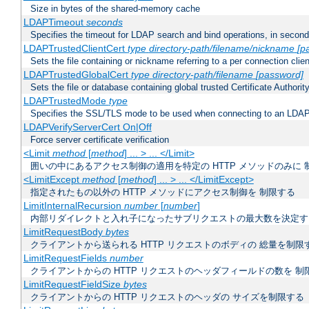
Size in bytes of the shared-memory cache
LDAPTimeout
seconds
Specifies the timeout for LDAP search and bind operations, in secon
LDAPTrustedClientCert
type
directory-path/filename/nickname
[p
Sets the file containing or nickname referring to a per connection clien
LDAPTrustedGlobalCert
type
directory-path/filename
[password]
Sets the file or database containing global trusted Certificate Authority 
LDAPTrustedMode
type
Specifies the SSL/TLS mode to be used when connecting to an LDAP
LDAPVerifyServerCert On|Off
Force server certificate verification
<Limit
method
[
method
] ... > ... </Limit>
囲いの中にあるアクセス制御の適用を特定の HTTP メソッドのみに 
<LimitExcept
method
[
method
] ... > ... </LimitExcept>
指定されたもの以外の HTTP メソッドにアクセス制御を 制限する
LimitInternalRecursion
number
[
number
]
内部リダイレクトと入れ子になったサブリクエストの最大数を決定す
LimitRequestBody
bytes
クライアントから送られる HTTP リクエストのボディの 総量を制限
LimitRequestFields
number
クライアントからの HTTP リクエストのヘッダフィールドの数を 制
LimitRequestFieldSize
bytes
クライアントからの HTTP リクエストのヘッダの サイズを制限する