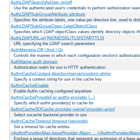
AuthLDAPSearchAsUser on|off
Use the authenticated user's credentials to perform authorization sea
AuthLDAPSubGroupAttribute
attribute
Specifies the attribute labels, one value per directive line, used to d
AuthLDAPSubGroupClass
LdapObjectClass
Specifies which LDAP objectClass values identify directory objects t
AuthLDAPURL
url
[NONE|SSL|TLS|STARTTLS]
URL specifying the LDAP search parameters
AuthMerging Off | And | Or
Controls the manner in which each configuration section's authorizatio
AuthName
auth-domain
Authorization realm for use in HTTP authentication
AuthnCacheContext directory|server|
custom-string
Specify a context string for use in the cache key
AuthnCacheEnable
Enable Authn caching configured anywhere
AuthnCacheProvideFor
authn-provider
[...]
Specify which authn provider(s) to cache for
AuthnCacheSOCache
provider-name[:provider-args]
Select socache backend provider to use
AuthnCacheTimeout
timeout
(seconds)
Set a timeout for cache entries
<AuthnProviderAlias
baseProvider Alias
> ... </AuthnProviderAlias
Enclose a group of directives that represent an extension of a base au