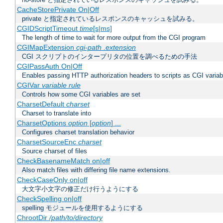
CacheStorePrivate On|Off
private と指定されているレスポンスのキャッシュを試みる。
CGIDScriptTimeout
time
[s|ms]
The length of time to wait for more output from the CGI program
CGIMapExtension
cgi-path
.extension
CGI スクリプトのインタープリタの位置を調べるための手法
CGIPassAuth On|Off
Enables passing HTTP authorization headers to scripts as CGI variab
CGIVar
variable
rule
Controls how some CGI variables are set
CharsetDefault
charset
Charset to translate into
CharsetOptions
option
[
option
] ...
Configures charset translation behavior
CharsetSourceEnc
charset
Source charset of files
CheckBasenameMatch on|off
Also match files with differing file name extensions.
CheckCaseOnly on|off
大文字小文字の修正だけ行うようにする
CheckSpelling on|off
spelling モジュールを使用するようにする
ChrootDir
/path/to/directory