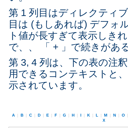
第 1 列目はディレクティブ
目は (もしあれば) デフ
ト値が長すぎて表示しきれ
で、、 「 + 」で続きが
第 3, 4 列は、下の表の
用できるコンテキストと、
示されています。
A
|
B
|
C
|
D
|
E
|
F
|
G
|
H
|
I
|
K
|
L
|
M
|
N
|
O
X