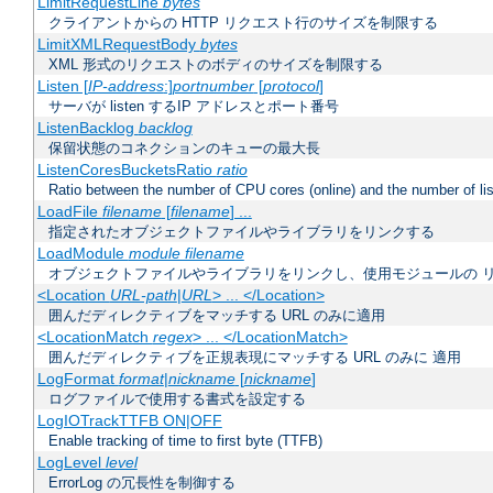
LimitRequestLine
bytes
クライアントからの HTTP リクエスト行のサイズを制限する
LimitXMLRequestBody
bytes
XML 形式のリクエストのボディのサイズを制限する
Listen [
IP-address
:]
portnumber
[
protocol
]
サーバが listen するIP アドレスとポート番号
ListenBacklog
backlog
保留状態のコネクションのキューの最大長
ListenCoresBucketsRatio
ratio
Ratio between the number of CPU cores (online) and the number of lis
LoadFile
filename
[
filename
] ...
指定されたオブジェクトファイルやライブラリをリンクする
LoadModule
module filename
オブジェクトファイルやライブラリをリンクし、使用モジュールの 
<Location
URL-path
|
URL
> ... </Location>
囲んだディレクティブをマッチする URL のみに適用
<LocationMatch
regex
> ... </LocationMatch>
囲んだディレクティブを正規表現にマッチする URL のみに 適用
LogFormat
format
|
nickname
[
nickname
]
ログファイルで使用する書式を設定する
LogIOTrackTTFB ON|OFF
Enable tracking of time to first byte (TTFB)
LogLevel
level
ErrorLog の冗長性を制御する