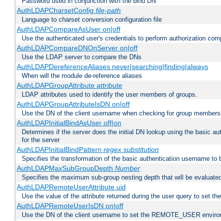
Password used in conjunction with the bind DN
AuthLDAPCharsetConfig
file-path
Language to charset conversion configuration file
AuthLDAPCompareAsUser on|off
Use the authenticated user's credentials to perform authorization co
AuthLDAPCompareDNOnServer on|off
Use the LDAP server to compare the DNs
AuthLDAPDereferenceAliases never|searching|finding|always
When will the module de-reference aliases
AuthLDAPGroupAttribute
attribute
LDAP attributes used to identify the user members of groups.
AuthLDAPGroupAttributeIsDN on|off
Use the DN of the client username when checking for group members
AuthLDAPInitialBindAsUser off|on
Determines if the server does the initial DN lookup using the basic a
for the server
AuthLDAPInitialBindPattern
regex
substitution
Specifies the transformation of the basic authentication username to
AuthLDAPMaxSubGroupDepth
Number
Specifies the maximum sub-group nesting depth that will be evaluated
AuthLDAPRemoteUserAttribute uid
Use the value of the attribute returned during the user query to se
AuthLDAPRemoteUserIsDN on|off
Use the DN of the client username to set the REMOTE_USER environ