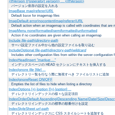
<IfVersion [[!]
operator
]
version
> ... </IfVersion>
バージョン依存の設定を入れる
ImapBase map|referer|
URL
Default
for imagemap files
base
ImapDefault error|nocontent|map|referer|
URL
Default action when an imagemap is called with coordinates that are n
ImapMenu none|formatted|semiformatted|unformatted
Action if no coordinates are given when calling an imagemap
Include
file-path
|
directory-path
サーバ設定ファイル中から他の設定ファイルを取り込む
IncludeOptional
file-path
|
directory-path
|
wildcard
Includes other configuration files from within the server configuration f
IndexHeadInsert
"markup ..."
インデックスページの HEAD セクションにテキストを挿入する
IndexIgnore
file
[
file
] ...
ディレクトリ一覧を行なう際に無視すべき ファイルリストに追加
IndexIgnoreReset ON|OFF
Empties the list of files to hide when listing a directory
IndexOptions [+|-]
option
[[+|-]
option
] ...
ディレクトリインデックスの様々な設定項目
IndexOrderDefault Ascending|Descending Name|Date|Size|Descri
ディレクトリインデックスの標準の順番付けを設定
IndexStyleSheet
url-path
ディレクトリインデックスに CSS スタイルシートを追加する