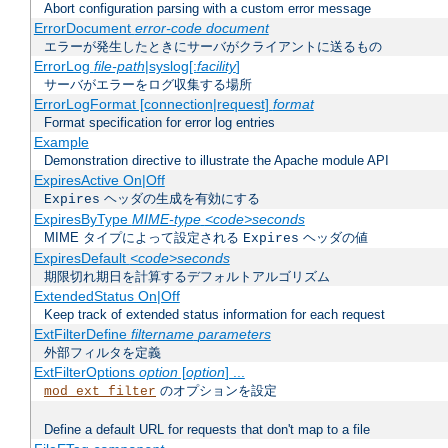
Abort configuration parsing with a custom error message
ErrorDocument
error-code document
エラーが発生したときにサーバがクライアントに送るもの
ErrorLog
file-path
|syslog[:
facility
]
サーバがエラーをログ収集する場所
ErrorLogFormat [connection|request]
format
Format specification for error log entries
Example
Demonstration directive to illustrate the Apache module API
ExpiresActive On|Off
ヘッダの生成を有効にする
Expires
ExpiresByType
MIME-type
<code>seconds
MIME タイプによって設定される
ヘッダの値
Expires
ExpiresDefault
<code>seconds
期限切れ期日を計算するデフォルトアルゴリズム
ExtendedStatus On|Off
Keep track of extended status information for each request
ExtFilterDefine
filtername
parameters
外部フィルタを定義
ExtFilterOptions
option
[
option
] ...
のオプションを設定
mod_ext_filter
Define a default URL for requests that don't map to a file