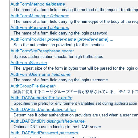
AuthFormMethod
fieldname
The name of a form field carrying the method of the request to attemp
AuthFormMimetype
fieldname
The name of a form field carrying the mimetype of the body of the req
AuthFormPassword
fieldname
The name of a form field carrying the login password
AuthFormProvider
provider-name
[
provider-name
] ...
Sets the authentication provider(s) for this location
AuthFormSitePassphrase
secret
Bypass authentication checks for high traffic sites
AuthFormSize
size
The largest size of the form in bytes that will be parsed for the login d
AuthFormUsername
fieldname
The name of a form field carrying the login username
AuthGroupFile
file-path
証認に使用するユーザグループの一覧が格納されている、 テキスト
AuthLDAPAuthorizePrefix
prefix
Specifies the prefix for environment variables set during authorization
AuthLDAPBindAuthoritative off|on
Determines if other authentication providers are used when a user can
AuthLDAPBindDN
distinguished-name
Optional DN to use in binding to the LDAP server
AuthLDAPBindPassword
password